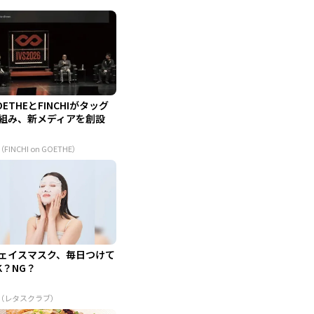
OETHEとFINCHIがタッグ
組み、新メディアを創設
（FINCHI on GOETHE）
ェイスマスク、毎日つけて
K？NG？
R（レタスクラブ）