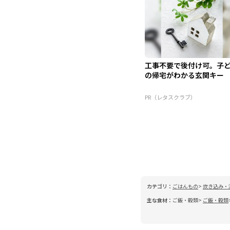
工事不要で後付け可。子
の帰宅がわかる玄関キー
PR（レタスクラブ）
カテゴリ：
ごはんもの
炊き込み・
主な食材：
ご飯・穀類
ご飯・穀類