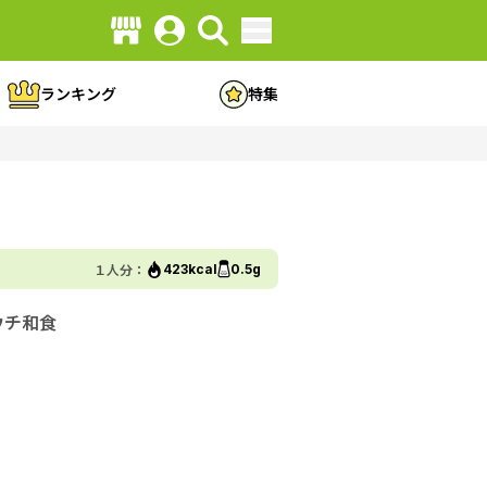
ランキング
特集
１人分：
423kcal
0.5g
ウチ和食