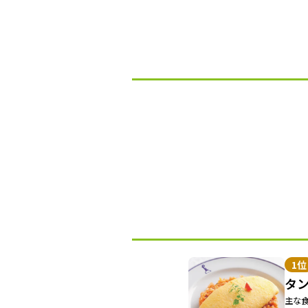
1位
タ
主な食