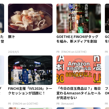
てた
豚汁
GOETHEとFINCHIがタッグ
G
々登
を組み、新メディアを創設
を
2024/4/5
PR（FINCHI on GOETHE）
PR
グ
FINCHI主催「IVS2026」トー
「今日の目玉商品は？」毎日
フ
設
クセッションが話題に！
変わるAmazonタイムセール
O
が見逃せない
PR（FINCHI on GOETHE）
PR（Amazon）
P