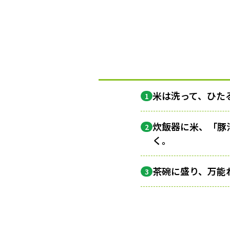
米は洗って、ひた
1
炊飯器に米、「豚
2
く。
茶碗に盛り、万能
3