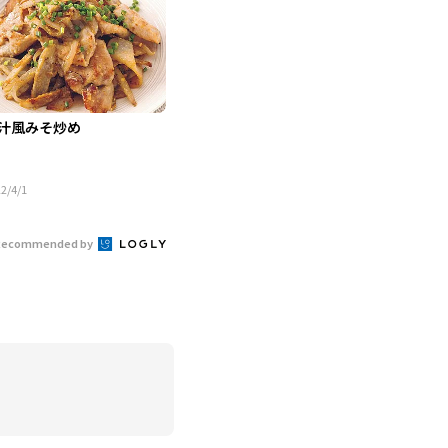
汁風みそ炒め
2/4/1
Recommended by