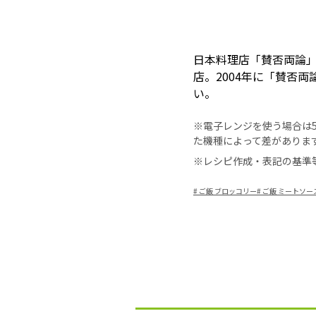
日本料理店「賛否両論」
店。2004年に「賛否
い。
※電子レンジを使う場合は50
た機種によって差がありま
※レシピ作成・表記の基準
#
ご飯 ブロッコリー
#
ご飯 ミートソー