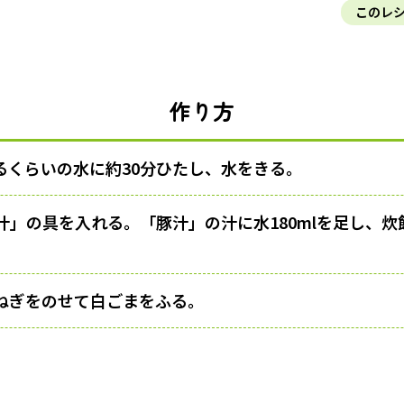
このレ
作り方
るくらいの水に約30分ひたし、水をきる。
汁」の具を入れる。「豚汁」の汁に水180mlを足し、
ねぎをのせて白ごまをふる。