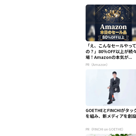
「え、こんなセールやっ
の？」80％OFF以上が続
場！Amazonの本気が...
PR（Amazon）
GOETHEとFINCHIがタッ
を組み、新メディアを創
PR（FINCHI on GOETHE）