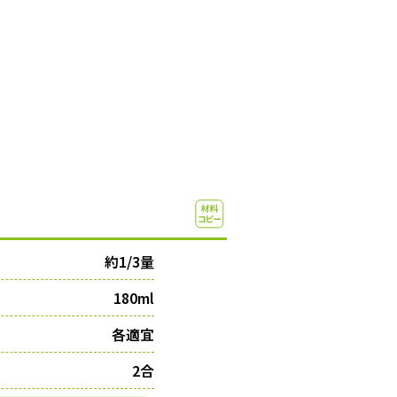
約1/3量
180ml
各適宜
2合