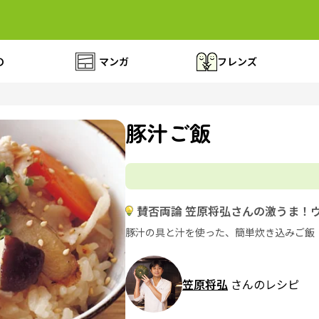
の
マンガ
フレンズ
豚汁ご飯
賛否両論 笠原将弘さんの激うま！
豚汁の具と汁を使った、簡単炊き込みご飯
笠原将弘
さんのレシピ