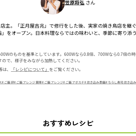
笠原将弘
さん
店主。「正月屋吉兆」で修行をした後、実家の焼き鳥店を継ぐ
両論」をオープン。日本料理ならではの味わいと、季節に寄り添
0Wのものを基準としています。600Wなら0.8倍、700Wなら0.7倍
すので、様子をみながら加熱してください。
等は、
「レシピについて」
をご覧ください。
ス
#
ご飯 卵
#
ご飯 アレンジ 簡単
#
ご飯 アレンジ
#
ご飯 アボカド
#
炊き込み 酢飯
#
ちらし寿司 炊き込み
おすすめレシピ