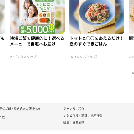
ども
時短ご飯で健康的に！選べる
トマトと○○をあえるだけ！
豚
メニューで自宅へお届け
夏のすぐできごはん
PR（レタスクラブ）
PR（レタスクラブ）
202
混ぜご飯
炊き込みご飯 その他
ジャンル：
和食
レシピ作成・調理：
笠原将弘
米
撮影：
日置武晴