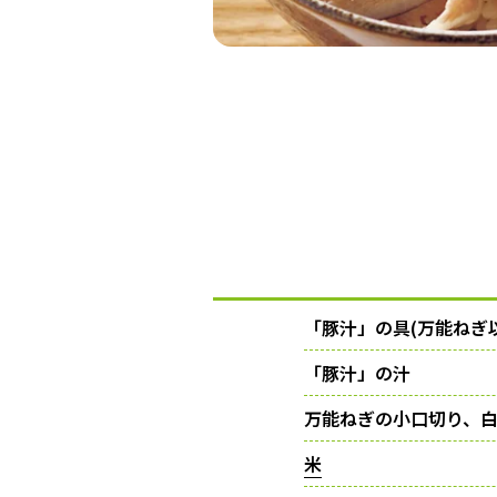
「豚汁」の具(万能ねぎ
「豚汁」の汁
万能ねぎの小口切り、
米