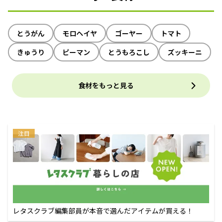
とうがん
モロヘイヤ
ゴーヤー
トマト
きゅうり
ピーマン
とうもろこし
ズッキーニ
食材をもっと見る
注目
レタスクラブ編集部員が本音で選んだアイテムが買える！