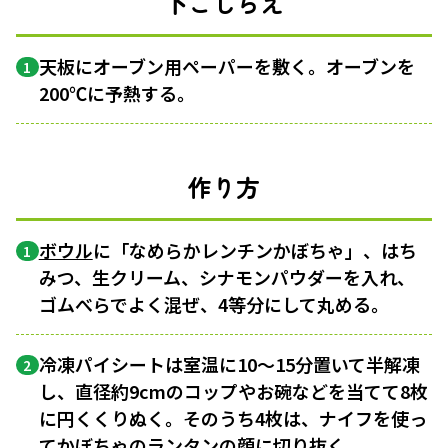
下ごしらえ
天板にオーブン用ペーパーを敷く。オーブンを
1
200℃に予熱する。
作り方
ボウル
に「なめらかレンチンかぼちゃ」、はち
1
みつ、生クリーム、シナモンパウダーを入れ、
ゴムべらでよく混ぜ、4等分にして丸める。
冷凍パイシートは室温に10〜15分置いて半解凍
2
し、直径約9cmのコップやお碗などを当てて8枚
に円くくりぬく。そのうち4枚は、ナイフを使っ
てかぼちゃのランタンの顔に切り抜く。