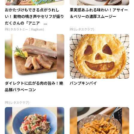
おかたづけもできる点がうれし
果実感あふれる味わい！アサイー
い！ 動物の鳴き声やセリフが盛り
＆ベリーの濃厚スムージー
だくさんの「アニア ...
PR (タカラトミー｜Hugkum)
PR (レタスクラブ)
ダイレクトに広がる肉の旨み！絶
パンプキンパイ
品豚バラベーコン
PR (レタスクラブ)