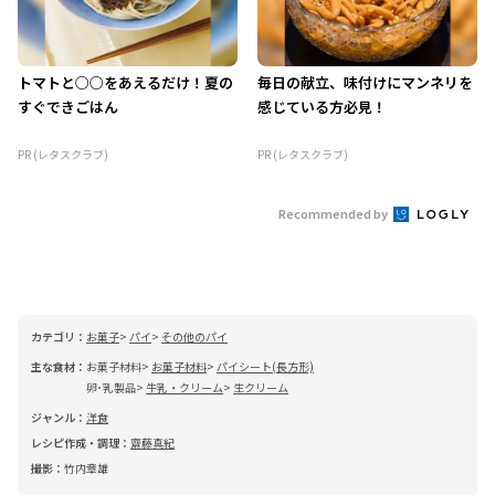
トマトと○○をあえるだけ！夏の
毎日の献立、味付けにマンネリを
すぐできごはん
感じている方必見！
PR (レタスクラブ)
PR (レタスクラブ)
Recommended by
カテゴリ：
お菓子
パイ
その他のパイ
主な食材：
お菓子材料
お菓子材料
パイシート(長方形)
卵･乳製品
牛乳・クリーム
生クリーム
ジャンル：
洋食
レシピ作成・調理：
齋藤真紀
撮影：
竹内章雄