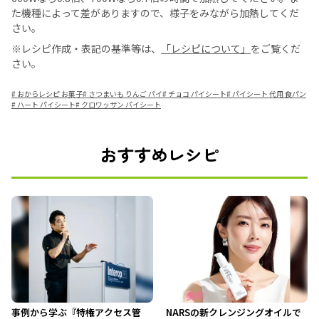
た機種によって差がありますので、様子をみながら加熱してくだ
さい。
※レシピ作成・表記の基準等は、
「レシピについて」
をご覧くだ
さい。
#
おからレシピ お菓子
#
さつまいも りんご パイ
#
チョコ パイシート
#
パイシート 代用 食パン
#
ハート パイシート
#
クロワッサン パイシート
おすすめレシピ
事例から学ぶ『特権アクセス管
NARSの新クレンジングオイルで