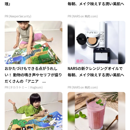
理』
毎朝、メイク映えする潤い美肌へ
PR (KeeperSecurity)
PR (NARS on 美的.com)
おかたづけもできる点がうれし
NARSの新クレンジングオイルで
い！ 動物の鳴き声やセリフが盛り
毎朝、メイク映えする潤い美肌へ
だくさんの「アニア ...
PR (タカラトミー｜Hugkum)
PR (NARS on 美的.com)