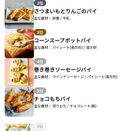
2位
さつまいもとりんごのパイ
主な食材： 卵黄 / 牛乳
3位
コーンスープポットパイ
主な食材： パイシート(長方形) / 溶き卵
4位
巻き巻きソーセージパイ
主な食材： ウインナソーセージ / パイシート(長方形)
5位
チョコもちパイ
主な食材： 切りもち / チョコレート(板)
PR