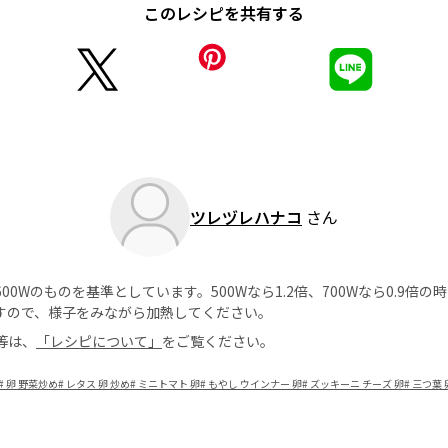
このレシピを共有する
ツレヅレハナコ
さん
0Wのものを基準としています。500Wなら1.2倍、700Wなら0.9倍
すので、様子をみながら加熱してください。
等は、
「レシピについて」
をご覧ください。
#
卵 野菜炒め
#
レタス 卵 炒め
#
ミニトマト 卵
#
もやし ウインナー 卵
#
ズッキーニ チーズ 卵
#
三つ葉 