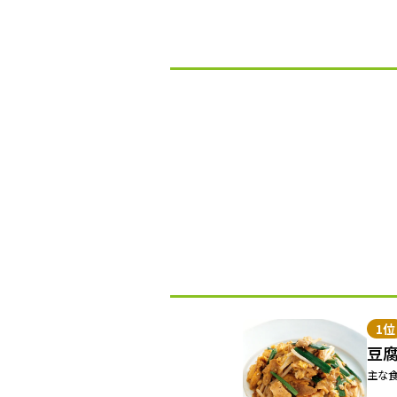
1位
豆
主な食