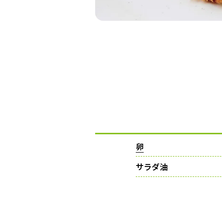
卵
サラダ油