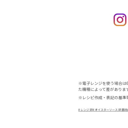
※電子レンジを使う場合は60
た機種によって差がありま
※レシピ作成・表記の基準
#
レンジ 卵
#
オイスターソース 卵 豚肉