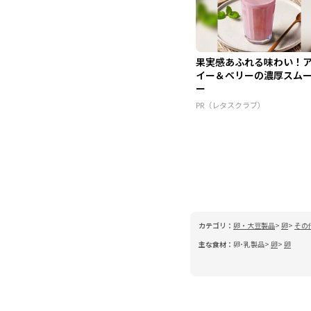
果実感あふれる味わい！
イー＆ベリーの濃厚スム
ー
PR（レタスクラブ）
カテゴリ：
卵・大豆製品
卵
その
主な食材：
卵･乳製品
卵
卵