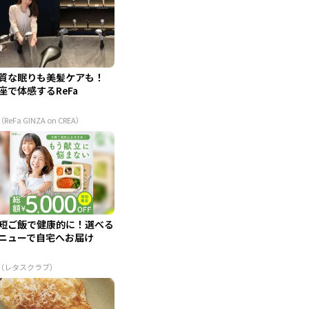
質な眠りも美髪ケアも！
座で体感するReFa
（ReFa GINZA on CREA）
短ご飯で健康的に！選べる
ニューで自宅へお届け
R（レタスクラブ）