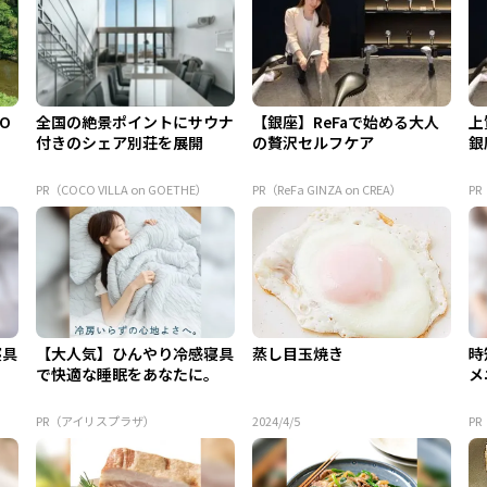
 O
全国の絶景ポイントにサウナ
【銀座】ReFaで始める大人
上
付きのシェア別荘を展開
の贅沢セルフケア
銀
PR（COCO VILLA on GOETHE）
PR（ReFa GINZA on CREA）
PR
寝具
【大人気】ひんやり冷感寝具
蒸し目玉焼き
時
。
で快適な睡眠をあなたに。
メ
PR（アイリスプラザ）
2024/4/5
P