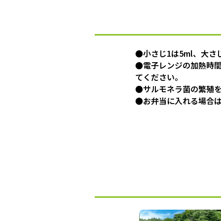
●小さじ1は5ml、大さじ
●電子レンジの加熱時間は
てください。
●サルモネラ菌の繁殖
●お弁当に入れる場合