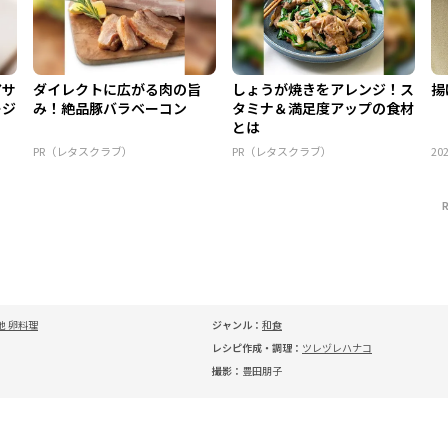
アサ
ダイレクトに広がる肉の旨
しょうが焼きをアレンジ！ス
揚
ージ
み！絶品豚バラベーコン
タミナ＆満足度アップの食材
とは
PR（レタスクラブ）
PR（レタスクラブ）
202
他 卵料理
ジャンル：
和食
レシピ作成・調理：
ツレヅレハナコ
撮影：
豊田朋子