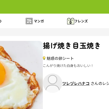
の
マンガ
フレンズ
揚げ焼き目玉焼き
魅惑の卵シート
こんがり焼けた白身もおいしい！
ツレヅレハナコ
さんのレ