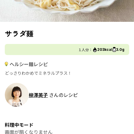
サラダ麺
１人分：
203kcal
3.0g
ヘルシー麺レシピ
どっさりわかめでミネラルプラス！
柳澤英子
さんのレシピ
料理中モード
画面が暗くなりません