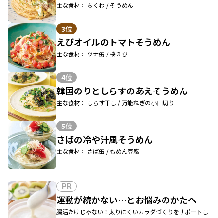
主な食材： ちくわ / そうめん
3位
えびオイルのトマトそうめん
主な食材： ツナ缶 / 桜えび
4位
韓国のりとしらすのあえそうめん
主な食材： しらす干し / 万能ねぎの小口切り
5位
さばの冷や汁風そうめん
主な食材： さば缶 / もめん豆腐
PR
運動が続かない…とお悩みのかたへ
腸活だけじゃない！太りにくいカラダづくりをサポートし