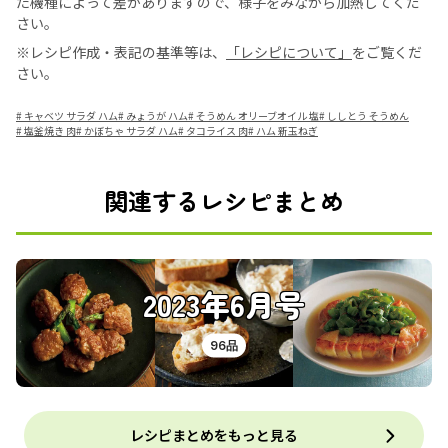
た機種によって差がありますので、様子をみながら加熱してくだ
さい。
※レシピ作成・表記の基準等は、
「レシピについて」
をご覧くだ
さい。
#
キャベツ サラダ ハム
#
みょうが ハム
#
そうめん オリーブオイル 塩
#
ししとう そうめん
#
塩釜焼き 肉
#
かぼちゃ サラダ ハム
#
タコライス 肉
#
ハム 新玉ねぎ
関連するレシピまとめ
2023年6月号
96品
レシピまとめをもっと見る