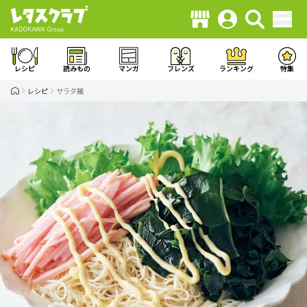
レシピ
読みもの
マンガ
フレンズ
ランキング
特集
レシピ
サラダ麺