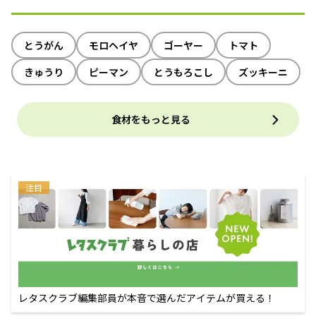
とうがん
モロヘイヤ
ゴーヤー
トマト
きゅうり
ピーマン
とうもろこし
ズッキーニ
食材をもっと見る
注目
レタスクラブ編集部員が本音で選んだアイテムが買える！