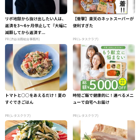
リボ地獄から抜け出したい人は、
【衝撃】楽天のネットスーパーが
返済を3～6ヶ月停止して『大幅に
便利すぎた
減額してから返済す...
PR (渋谷法務総合事務所)
PR (レタスクラブ)
トマトと○○をあえるだけ！夏の
時短ご飯で健康的に！選べるメニ
すぐできごはん
ューで自宅へお届け
PR (レタスクラブ)
PR (レタスクラブ)