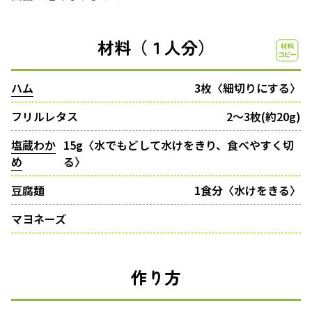
材料（１人分）
ハム
3枚〈細切りにする〉
フリルレタス
2～3枚(約20g)
塩蔵わか
15g〈水でもどして水けをきり、食べやすく切
め
る〉
豆腐麺
1食分〈水けをきる〉
マヨネーズ
作り方