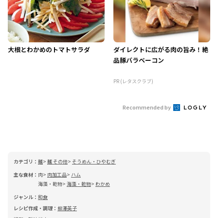
大根とわかめのトマトサラダ
ダイレクトに広がる肉の旨み！絶
品豚バラベーコン
PR (レタスクラブ)
Recommended by
カテゴリ：
麺
麺 その他
そうめん・ひやむぎ
主な食材：
肉
肉加工品
ハム
海藻・乾物
海藻・乾物
わかめ
ジャンル：
和食
レシピ作成・調理：
柳澤英子