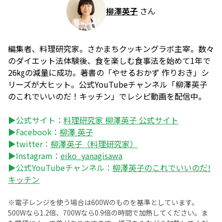
柳澤英子
さん
編集者、料理研究家。さかまちクッキングラボ主宰。数々
のダイエット法体験後、食を楽しむ食事法を始めて1年で
26㎏の減量に成功。著書の「やせるおかず 作りおき」シ
リーズが大ヒット。公式YouTubeチャンネル「柳澤英子
のこれでいいのだ！キッチン」でレシピ動画を配信中。
▶公式サイト：
料理研究家 柳澤英子 公式サイト
▶Facebook：
柳澤 英子
▶twitter：
柳澤英子（料理研究家）
▶Instagram：
eiko_yanagisawa
▶公式YouTubeチャンネル：
柳澤英子のこれでいいのだ!
キッチン
※電子レンジを使う場合は600Wのものを基準としています。
500Wなら1.2倍、700Wなら0.9倍の時間で加熱してください。ま