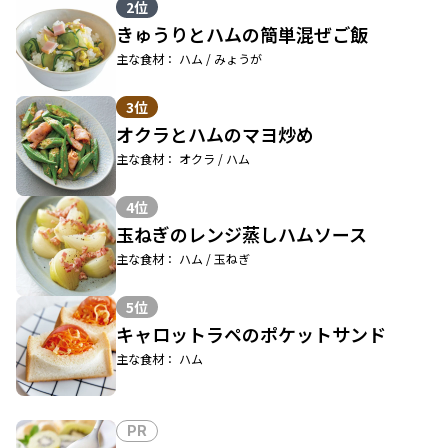
2位
きゅうりとハムの簡単混ぜご飯
主な食材： ハム / みょうが
3位
オクラとハムのマヨ炒め
主な食材： オクラ / ハム
4位
玉ねぎのレンジ蒸しハムソース
主な食材： ハム / 玉ねぎ
5位
キャロットラペのポケットサンド
主な食材： ハム
PR