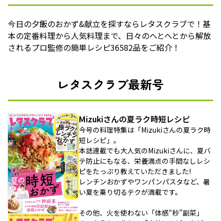
今日の夕飯のおかず&献立を探すならレタスクラブで！基
本の定番料理から人気料理まで、日々のへとへとから解放
されるプロ監修の簡単レシピ36582品をご紹介！
レタスクラブ最新号
Mizukiさんの夏ラク時短レシピ
今号の料理特集は「Mizukiさんの夏ラク時
短レシピ」。
本誌連載でも大人気のMizukiさんに、夏バ
テ防止にもなる、栄養満点の手間なしレシ
ピをたっぷり教えていただきました!
レンチンおかずやワンパンパスタなど、暑
い夏を乗り切るテクが満載です。
その他、火を使わない「体感“秒”副菜」