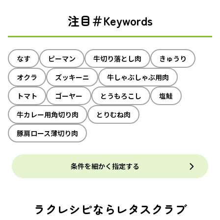
注目＃Keywords
なす
ピーマン
牛切り落とし肉
きゅうり
オクラ
ズッキーニ
牛しゃぶしゃぶ用肉
トマト
ゴーヤー
とうもろこし
塩鮭
牛カレー用角切り肉
とりむね肉
豚肩ロース薄切り肉
条件を細かく指定する
ラクレシピならレタスクラブ