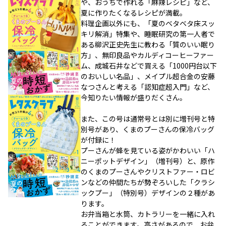
や、おうちで作れる「麻辣レシピ」など、
夏に作りたくなるレシピが満載。
料理企画以外にも、「夏のベタベタ床スッ
キリ解消」特集や、睡眠研究の第一人者で
ある柳沢正史先生に教わる「質のいい眠り
方」、無印良品やカルディコーヒーファー
ム、成城石井などで買える「1000円台以下
のおいしい名品」、メイプル超合金の安藤
なつさんと考える「認知症超入門」など、
今知りたい情報が盛りだくさん。
また、この号は通常号とは別に増刊号と特
別号があり、くまのプーさんの保冷バッグ
が付録に！
プーさんが蜂を見ている姿がかわいい「ハ
ニーポットデザイン」（増刊号）と、原作
のくまのプーさんやクリストファー・ロビ
ンなどの仲間たちが勢ぞろいした「クラシ
ックプー」（特別号）デザインの２種があ
ります。
お弁当箱と水筒、カトラリーを一緒に入れ
ることができます。高さがあるので、お弁