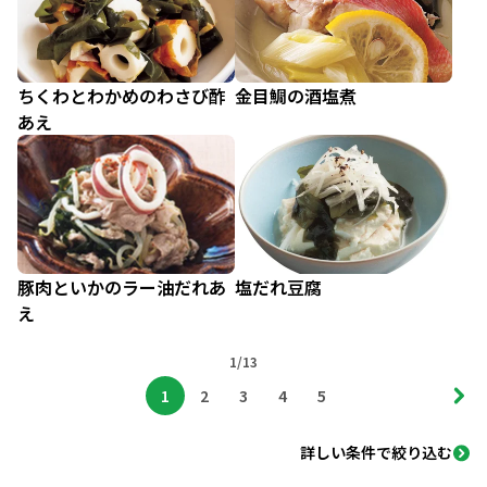
ちくわとわかめのわさび酢
金目鯛の酒塩煮
あえ
豚肉といかのラー油だれあ
塩だれ豆腐
え
1/13
1
2
3
4
5
詳しい条件で絞り込む