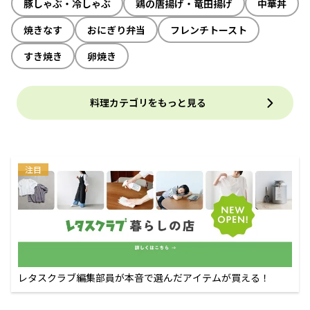
豚しゃぶ・冷しゃぶ
鶏の唐揚げ・竜田揚げ
中華丼
焼きなす
おにぎり弁当
フレンチトースト
すき焼き
卵焼き
料理カテゴリをもっと見る
注目
レタスクラブ編集部員が本音で選んだアイテムが買える！