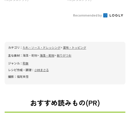
Recommended by
カテゴリ：
たれ・ソース・ドレッシング
薬味・トッピング
主な食材：
海藻・乾物
海藻・乾物
削りがつお
ジャンル：
和食
レシピ作成・調理：
小林まさる
撮影：
福尾美雪
おすすめ読みもの(PR)