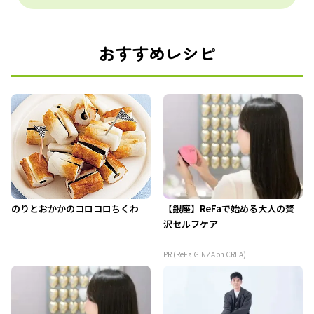
おすすめレシピ
のりとおかかのコロコロちくわ
【銀座】ReFaで始める大人の贅
沢セルフケア
PR (ReFa GINZA on CREA)