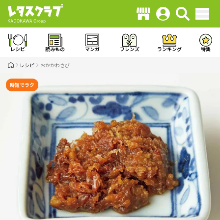
レシピ
読みもの
マンガ
フレンズ
ランキング
特集
レシピ
おかかわさび
時短でラク