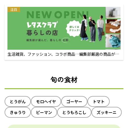
注目
生活雑貨、ファッション、コラボ商品…編集部厳選の商品が買
えるECサイト
旬の食材
とうがん
モロヘイヤ
ゴーヤー
トマト
きゅうり
ピーマン
とうもろこし
ズッキーニ