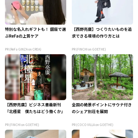
特別な名入れギフトも！ 銀座で選
【西野亮廣】つくりたいものを追
ぶReFaの上質ケア
求できる環境の作り方とは
PR (ReFa GINZA on CREA)
PR (FINCHI on GOETHE)
【西野亮廣】ビジネス書最新刊
全国の絶景ポイントにサウナ付き
『北極星 僕たちはどう働くか』
のシェア別荘を展開
PR (FINCHI on GOETHE)
PR (COCO VILLA on GOETHE)