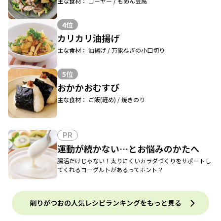
主な食材： ゴーヤー / もめん豆腐
4位
カリカリ油揚げ
主な食材： 油揚げ / 万能ねぎの小口切り
5位
おかかおむすび
主な食材： ご飯(軽め) / 焼きのり
PR
運動が続かない…とお悩みのかたへ
腸活だけじゃない！太りにくいカラダづくりをサポートし
てくれるヨーグルトがあるってホント？
削りがつおの人気レシピランキングをもっと見る