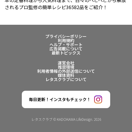
本の定番料理から人気料理まで、日々のへとへとから解放
されるプロ監修の簡単レシピ36582品をご紹介！
プライバシーポリシー
利用規約
ヘルプ・サポート
広告掲載について
最新トピックス
運営会社
推奨環境
利用者情報の外部送信について
媒体資料
レタスクラブについて
毎日更新！インスタもチェック！
レタスクラブ © KADOKAWA LifeDesign. 2026