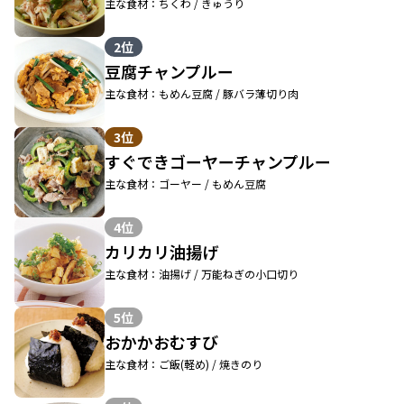
主な食材：ちくわ / きゅうり
2位
豆腐チャンプルー
主な食材：もめん豆腐 / 豚バラ薄切り肉
3位
すぐできゴーヤーチャンプルー
主な食材：ゴーヤー / もめん豆腐
4位
カリカリ油揚げ
主な食材：油揚げ / 万能ねぎの小口切り
5位
おかかおむすび
主な食材：ご飯(軽め) / 焼きのり