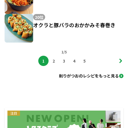
20位
オクラと豚バラのおかかみそ春巻き
1/5
1
2
3
4
5
削りがつおのレシピをもっと見る
注目