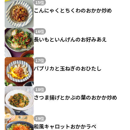
15位
こんにゃくとちくわのおかか炒め
16位
長いもといんげんのお好みあえ
17位
パプリカと玉ねぎのおひたし
18位
さつま揚げとかぶの葉のおかか炒め
19位
和風キャロットおかかラぺ