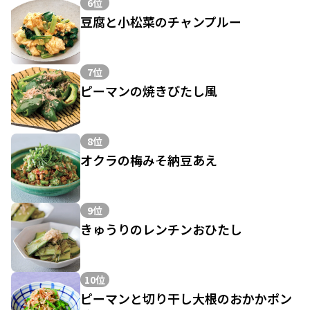
6位
豆腐と小松菜のチャンプルー
7位
ピーマンの焼きびたし風
8位
オクラの梅みそ納豆あえ
9位
きゅうりのレンチンおひたし
10位
ピーマンと切り干し大根のおかかポン