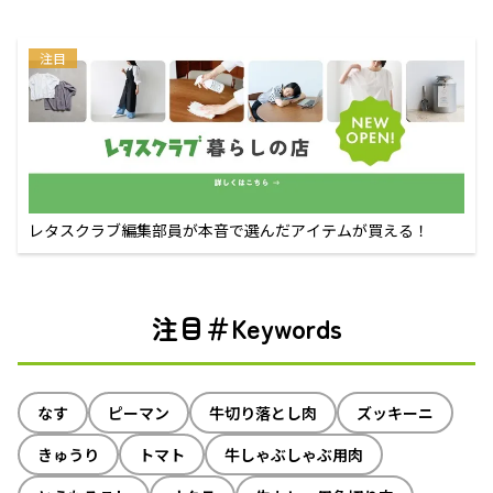
注目
レタスクラブ編集部員が本音で選んだアイテムが買える！
注目＃Keywords
なす
ピーマン
牛切り落とし肉
ズッキーニ
きゅうり
トマト
牛しゃぶしゃぶ用肉