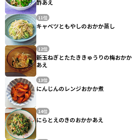
酢あえ
11位
キャベツともやしのおかか蒸し
12位
新玉ねぎとたたききゅうりの梅おかか
あえ
13位
にんじんのレンジおかか煮
14位
にらとえのきのおかかあえ