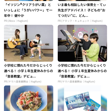
「イソジン®クリアうがい薬」と
いま最も相談したい保育士・てぃ
いっしょに「うがいパワー」で一
先生がアドバイス！ 子どもの“お
年中！ 健やか
てつだい”に、どん...
PR (iNova｜Hugkum)
PR (アタック・キュキュット｜Hugkum)
小学校に慣れた今だからじっくり
小学校に慣れた今だからじっくり
選べる！ 小学１年生夏休みからの
選べる！ 小学１年生夏休みからの
「音楽教室」デビュ...
「音楽教室」デビュ...
PR (ヤマハ音楽振興会｜HugKum)
PR (ヤマハ音楽振興会｜HugKum)