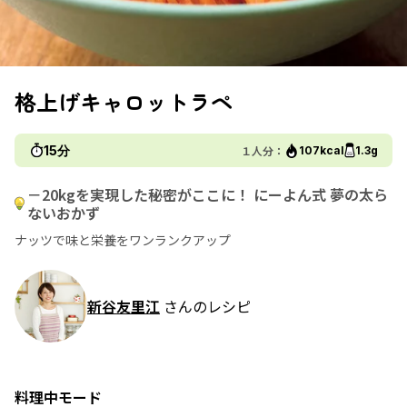
格上げキャロットラペ
15分
１人分：
107kcal
1.3g
－20kgを実現した秘密がここに！ にーよん式 夢の太ら
ないおかず
ナッツで味と栄養をワンランクアップ
新谷友里江
さんのレシピ
料理中モード