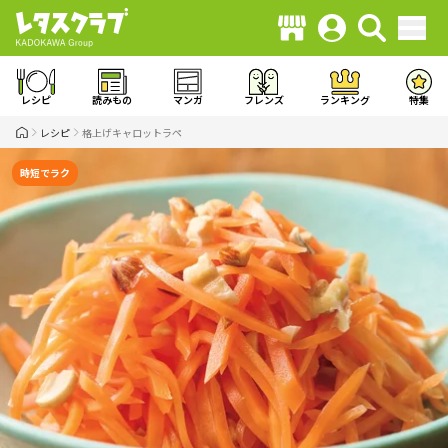
レシピ
読みもの
マンガ
フレンズ
ランキング
特集
レシピ
格上げキャロットラペ
時短でラク