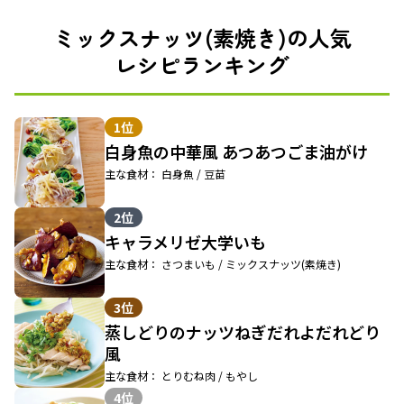
ミックスナッツ(素焼き)の人気
レシピランキング
1位
白身魚の中華風 あつあつごま油がけ
主な食材： 白身魚 / 豆苗
2位
キャラメリゼ大学いも
主な食材： さつまいも / ミックスナッツ(素焼き)
3位
蒸しどりのナッツねぎだれよだれどり
風
主な食材： とりむね肉 / もやし
4位