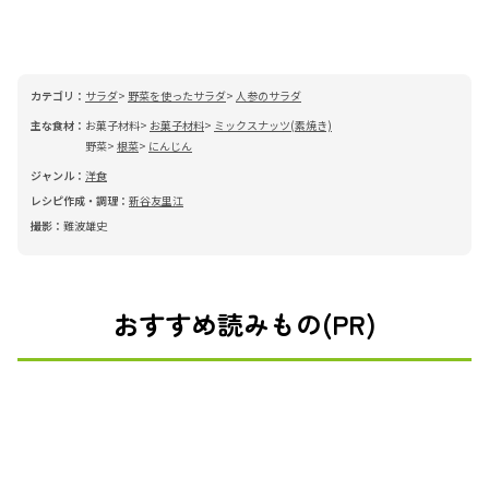
カテゴリ：
サラダ
野菜を使ったサラダ
人参のサラダ
主な食材：
お菓子材料
お菓子材料
ミックスナッツ(素焼き)
野菜
根菜
にんじん
ジャンル：
洋食
レシピ作成・調理：
新谷友里江
撮影：
難波雄史
おすすめ読みもの(PR)