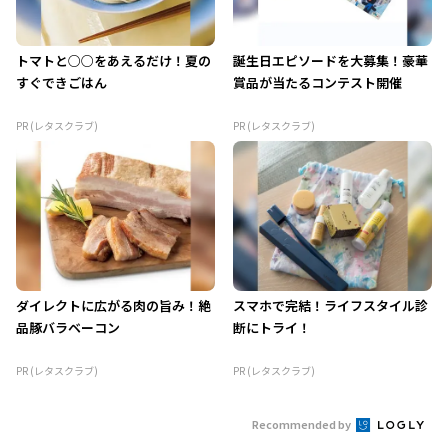
トマトと○○をあえるだけ！夏の
誕生日エピソードを大募集！豪華
すぐできごはん
賞品が当たるコンテスト開催
PR (レタスクラブ)
PR (レタスクラブ)
ダイレクトに広がる肉の旨み！絶
スマホで完結！ライフスタイル診
品豚バラベーコン
断にトライ！
PR (レタスクラブ)
PR (レタスクラブ)
Recommended by