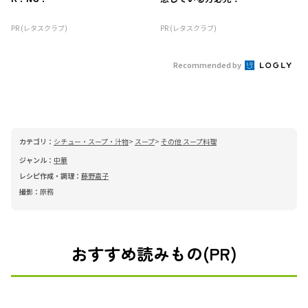
PR (レタスクラブ)
PR (レタスクラブ)
Recommended by
カテゴリ：
シチュー・スープ・汁物
スープ
その他 スープ料理
ジャンル：
中華
レシピ作成・調理：
藤野嘉子
撮影：
原務
おすすめ読みもの(PR)