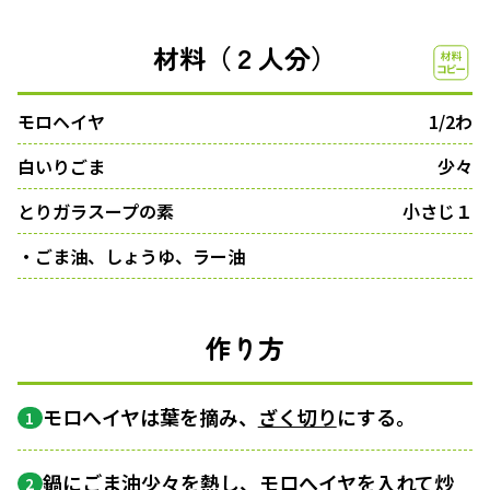
材料（２人分）
モロヘイヤ
1/2わ
白いりごま
少々
とりガラスープの素
小さじ１
・ごま油、しょうゆ、ラー油
作り方
モロへイヤは葉を摘み、
ざく切り
にする。
1
鍋にごま油少々を熱し、モロへイヤを入れて炒
2