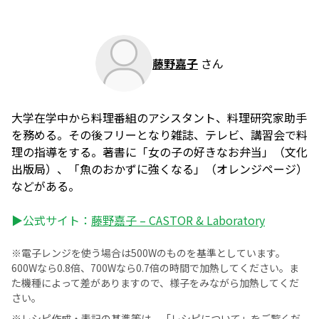
藤野嘉子
さん
大学在学中から料理番組のアシスタント、料理研究家助手
を務める。その後フリーとなり雑誌、テレビ、講習会で料
理の指導をする。著書に「女の子の好きなお弁当」（文化
出版局）、「魚のおかずに強くなる」（オレンジページ）
などがある。
▶公式サイト：
藤野嘉子 – CASTOR & Laboratory
※電子レンジを使う場合は500Wのものを基準としています。
600Wなら0.8倍、700Wなら0.7倍の時間で加熱してください。ま
た機種によって差がありますので、様子をみながら加熱してくだ
さい。
※レシピ作成・表記の基準等は、
「レシピについて」
をご覧くだ