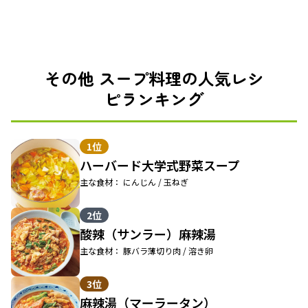
その他 スープ料理の人気レシ
ピランキング
1位
ハーバード大学式野菜スープ
主な食材： にんじん / 玉ねぎ
2位
酸辣（サンラー）麻辣湯
主な食材： 豚バラ薄切り肉 / 溶き卵
3位
麻辣湯（マーラータン）