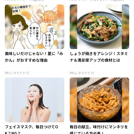
美味しいだけじゃない！夏に「み
しょうが焼きをアレンジ！スタミ
かん」がおすすめな理由
ナ＆満足度アップの食材とは
PR (レタスクラブ)
PR (レタスクラブ)
フェイスマスク、毎日つけてO
毎日の献立、味付けにマンネリを
K？NG？
感じている方必見！