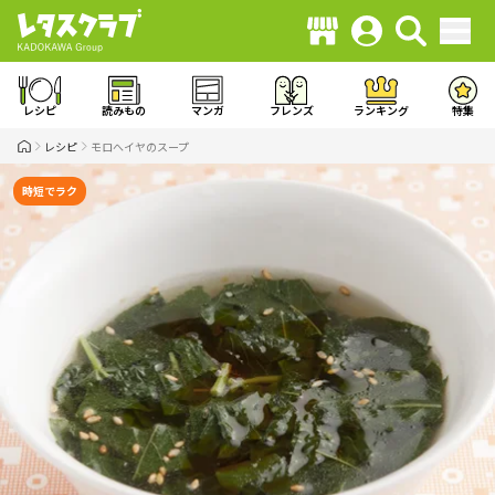
レシピ
読みもの
マンガ
フレンズ
ランキング
特集
レシピ
モロへイヤのスープ
時短でラク