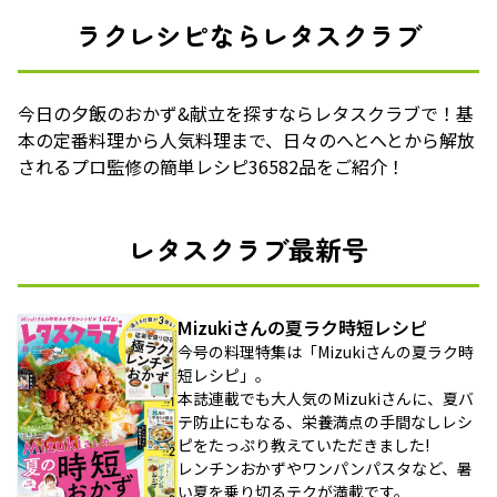
ラクレシピならレタスクラブ
今日の夕飯のおかず&献立を探すならレタスクラブで！基
本の定番料理から人気料理まで、日々のへとへとから解放
されるプロ監修の簡単レシピ36582品をご紹介！
レタスクラブ最新号
Mizukiさんの夏ラク時短レシピ
今号の料理特集は「Mizukiさんの夏ラク時
短レシピ」。
本誌連載でも大人気のMizukiさんに、夏バ
テ防止にもなる、栄養満点の手間なしレシ
ピをたっぷり教えていただきました!
レンチンおかずやワンパンパスタなど、暑
い夏を乗り切るテクが満載です。