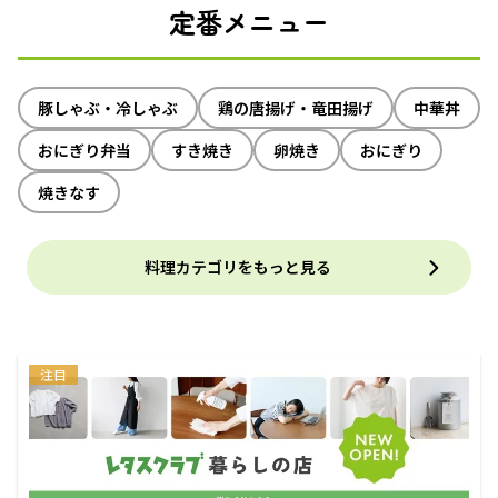
定番メニュー
豚しゃぶ・冷しゃぶ
鶏の唐揚げ・竜田揚げ
中華丼
おにぎり弁当
すき焼き
卵焼き
おにぎり
焼きなす
料理カテゴリをもっと見る
注目