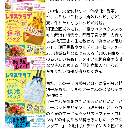
その他、火を使わない「体感“秒”副菜」
や、おうちで作れる「麻辣レシピ」など、
夏に作りたくなるレシピが満載。
料理企画以外にも、「夏のベタベタ床スッ
キリ解消」特集や、睡眠研究の第一人者で
ある柳沢正史先生に教わる「質のいい眠り
方」、無印良品やカルディコーヒーファー
ム、成城石井などで買える「1000円台以下
のおいしい名品」、メイプル超合金の安藤
なつさんと考える「認知症超入門」など、
今知りたい情報が盛りだくさん。
また、この号は通常号とは別に増刊号と特
別号があり、くまのプーさんの保冷バッグ
が付録に！
プーさんが蜂を見ている姿がかわいい「ハ
ニーポットデザイン」（増刊号）と、原作
のくまのプーさんやクリストファー・ロビ
ンなどの仲間たちが勢ぞろいした「クラシ
ックプー」（特別号）デザインの２種があ