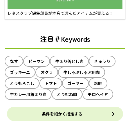
レタスクラブ編集部員が本音で選んだアイテムが買える！
注目＃Keywords
なす
ピーマン
牛切り落とし肉
きゅうり
ズッキーニ
オクラ
牛しゃぶしゃぶ用肉
とうもろこし
トマト
ゴーヤー
塩鮭
牛カレー用角切り肉
とりむね肉
モロヘイヤ
条件を細かく指定する