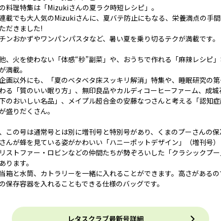
の料理特集は「Mizukiさんの夏ラク時短レシピ」。
連載でも大人気のMizukiさんに、夏バテ防止にもなる、栄養満点の手
ただきました!
チンおかずやワンパンパスタなど、暑い夏を乗り切るテクが満載です。
他、火を使わない「体感“秒”副菜」や、おうちで作れる「麻辣レシピ
が満載。
企画以外にも、「夏のベタベタ床スッキリ解消」特集や、睡眠研究の第
わる「質のいい眠り方」、無印良品やカルディコーヒーファーム、成城石
下のおいしい名品」、メイプル超合金の安藤なつさんと考える「認知症
が盛りだくさん。
、この号は通常号とは別に増刊号と特別号があり、くまのプーさんの保
さんが蜂を見ている姿がかわいい「ハニーポットデザイン」（増刊号）
リストファー・ロビンなどの仲間たちが勢ぞろいした「クラシックプー
あります。
当箱と水筒、カトラリーを一緒に入れることができます。高さがあるの
の保存容器を入れることもできる仕様のバッグです。
レタスクラブ最新号詳細