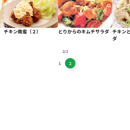
チキン南蛮（２）
とりからのキムチサラダ
チキン
ダ
2/2
1
2