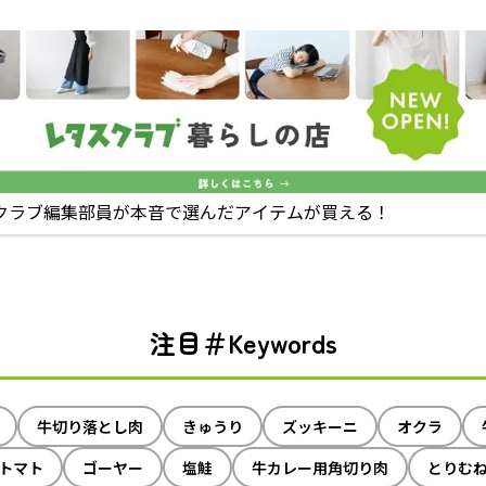
クラブ編集部員が本音で選んだアイテムが買える！
注目＃Keywords
牛切り落とし肉
きゅうり
ズッキーニ
オクラ
トマト
ゴーヤー
塩鮭
牛カレー用角切り肉
とりむ