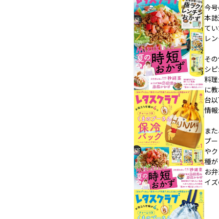
今号
本誌
てい
レン
その
シピ
料理
に教
台以
情報
また
プー
やク
種が
お弁
イズ