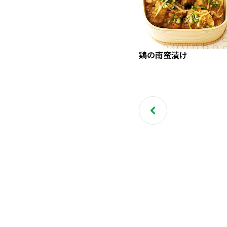
鶏の南蛮漬け