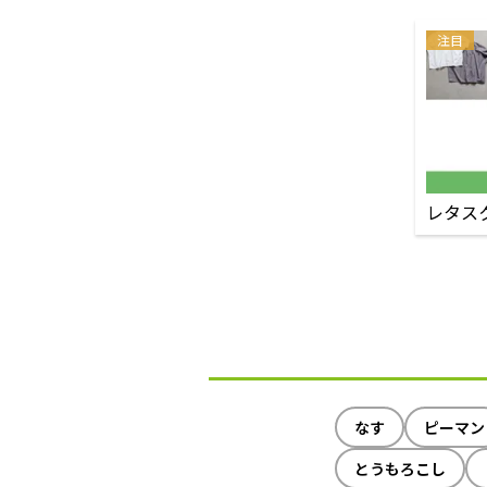
注目
レタス
なす
ピーマン
とうもろこし