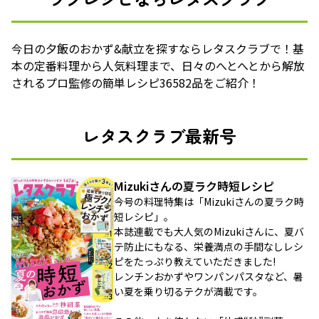
今日の夕飯のおかず&献立を探すならレタスクラブで！基
本の定番料理から人気料理まで、日々のへとへとから解放
されるプロ監修の簡単レシピ36582品をご紹介！
レタスクラブ最新号
Mizukiさんの夏ラク時短レシピ
今号の料理特集は「Mizukiさんの夏ラク時
短レシピ」。
本誌連載でも大人気のMizukiさんに、夏バ
テ防止にもなる、栄養満点の手間なしレシ
ピをたっぷり教えていただきました!
レンチンおかずやワンパンパスタなど、暑
い夏を乗り切るテクが満載です。