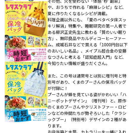
その他、火を使わない「体感“秒”副菜」
や、おうちで作れる「麻辣レシピ」など、
夏に作りたくなるレシピが満載。
料理企画以外にも、「夏のベタベタ床スッ
キリ解消」特集や、睡眠研究の第一人者で
ある柳沢正史先生に教わる「質のいい眠り
方」、無印良品やカルディコーヒーファー
ム、成城石井などで買える「1000円台以下
のおいしい名品」、メイプル超合金の安藤
なつさんと考える「認知症超入門」など、
今知りたい情報が盛りだくさん。
また、この号は通常号とは別に増刊号と特
別号があり、くまのプーさんの保冷バッグ
が付録に！
プーさんが蜂を見ている姿がかわいい「ハ
ニーポットデザイン」（増刊号）と、原作
のくまのプーさんやクリストファー・ロビ
ンなどの仲間たちが勢ぞろいした「クラシ
ックプー」（特別号）デザインの２種があ
ります。
お弁当箱と水筒、カトラリーを一緒に入れ