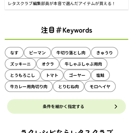
レタスクラブ編集部員が本音で選んだアイテムが買える！
注目＃Keywords
なす
ピーマン
牛切り落とし肉
きゅうり
ズッキーニ
オクラ
牛しゃぶしゃぶ用肉
とうもろこし
トマト
ゴーヤー
塩鮭
牛カレー用角切り肉
とりむね肉
モロヘイヤ
条件を細かく指定する
ラクレシピならレタスクラブ