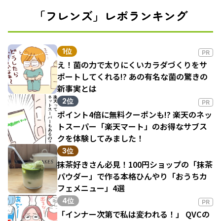
「フレンズ」レポランキング
1位
PR
え！菌の力で太りにくいカラダづくりをサ
ポートしてくれる!? あの有名な菌の驚きの
新事実とは
2位
PR
ポイント4倍に無料クーポンも!? 楽天のネッ
トスーパー「楽天マート」のお得なサブス
クを体験してみました！
3位
抹茶好きさん必見！100円ショップの「抹茶
パウダー」で作る本格ひんやり「おうちカ
フェメニュー」4選
4位
PR
「インナー次第で私は変われる！」 QVCの