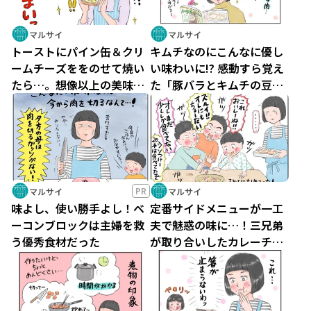
マルサイ
マルサイ
トーストにパイン缶＆クリ
キムチなのにこんなに優し
ームチーズををのせて焼い
い味わいに!? 感動すら覚え
たら…。想像以上の美味し
た「豚バラとキムチの豆乳
さと可愛さに震えた
はるさめスープ」
PR
マルサイ
マルサイ
味よし、使い勝手よし！ベ
定番サイドメニューが一工
ーコンブロックは主婦を救
夫で魅惑の味に…！三兄弟
う優秀食材だった
が取り合いしたカレーチー
ズ味の「ポテト×ポテト」