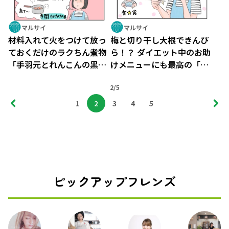
マルサイ
マルサイ
材料入れて火をつけて放っ
梅と切り干し大根できんぴ
ておくだけのラクちん煮物
ら！？ ダイエット中のお助
「手羽元とれんこんの黒酢
けメニューにも最高の「あ
煮」を作ってみた
と一品」
2/5
1
2
3
4
5
ピックアップフレンズ