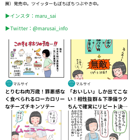
房）発売中。ツイッターもぼちぼちつぶやき中。
▶インスタ：
maru_sai
▶Twitter：
@marusai_info
マルサイ
マルサイ
とりむね肉万歳！罪悪感な
「おいしい」しか出てこな
く食べられるローカロリー
い！相性抜群＆下準備ラク
なチーズチキンソテー
ちんで確実にリピート決定
した無敵レシピ