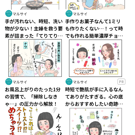
マルサイ
マルサイ
手が汚れない、時短、洗い
手作りお菓子なんて1ミリ
物が少ない！主婦を救う要
も作りたくない…！って時
素が詰まった「てりてりつ
でも作れる簡単濃厚チョコ
くね」を作ってみた
バナナプリン
PR
マルサイ
マルサイ
お風呂上がりのたった1分
時短で艶肌が手に入るなん
の習慣で、「掃除しなき
てありがたすぎる。心の底
ゃ…」の圧力から解放！
からおすすめしたい奇跡の
1本