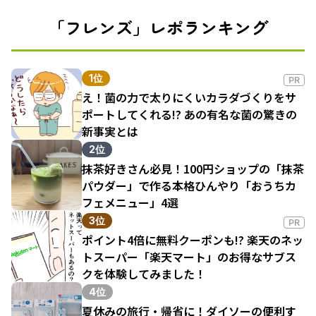
「フレンズ」レポランキング
1位
PR
え！菌の力で太りにくいカラダづくりをサ
ポートしてくれる!? あの有名な菌の驚きの
新事実とは
2位
抹茶好きさん必見！100円ショップの「抹茶
パウダー」で作る本格ひんやり「おうちカ
フェメニュー」4選
3位
PR
ポイント4倍に無料クーポンも!? 楽天のネッ
トスーパー「楽天マート」のお得なサブス
クを体験してみました！
4位
夏休みの旅行・帰省に！ダイソーの便利す