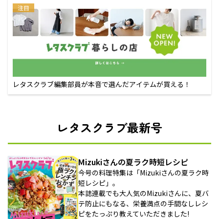
注目
レタスクラブ編集部員が本音で選んだアイテムが買える！
レタスクラブ最新号
Mizukiさんの夏ラク時短レシピ
今号の料理特集は「Mizukiさんの夏ラク時
短レシピ」。
本誌連載でも大人気のMizukiさんに、夏バ
テ防止にもなる、栄養満点の手間なしレシ
ピをたっぷり教えていただきました!