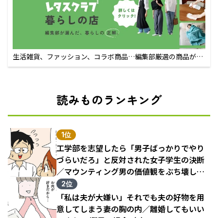
生活雑貨、ファッション、コラボ商品…編集部厳選の商品が買
えるECサイト
読みものランキング
1位
工学部を志望したら「男子ばっかりでやり
づらいだろ」と反対された女子学生の決断
／マウンティング男の価値観をぶち壊した
結果（1）
2位
「私は夫が大嫌い」それでも夫の好物を用
意してしまう妻の胸の内／離婚してもいい