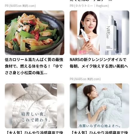
PR (NARS on 美的.com)
PR (タカラトミー｜Hugkum)
低カロリー＆高たんぱく質の最強
NARSの新クレンジングオイルで
食材で、燃える体を作る！「ゆで
毎朝、メイク映えする潤い美肌へ
ささ身と小松菜の梅玉...
PR (NARS on 美的.com)
【大人気】ひんやり冷感寝具で快
【大人気】ひんやり冷感寝具で快