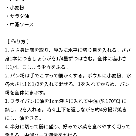
・小麦粉
・サラダ油
・中濃ソース
［ 作り方 ］
1. ささ身は筋を取り、厚みに水平に切り目を入れる。ささ
身1本につきしょうがを1/4量ずつはさむ。全体に塩小さ
じ1/4、こしょう少々をふる。
2. パン粉は手でこすって細かくする。ボウルに小麦粉、水
各大さじ1と1/2を入れて混ぜる。1を入れてからめ、パン
粉を全体にまぶす。
3. フライパンに油を1cm深さに入れて中温 (約170℃) に
熱し、2を入れる。時々上下を返しながら約4分揚げ焼き
にし、油をきる。
4. 半分に切って器に盛り、好みで水菜を食べやすく切って
添える。中濃ソース適量をかける。