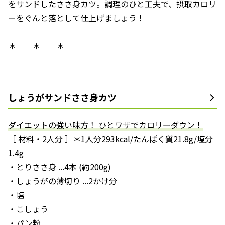
をサンドしたささ身カツ。調理のひと工夫で、摂取カロリ
ーをぐんと落として仕上げましょう！
＊ ＊ ＊
しょうがサンドささ身カツ
ダイエットの強い味方！ ひとワザでカロリーダウン！
［ 材料・2人分 ］＊1人分293kcal/たんぱく質21.8g/塩分
1.4g
・
とりささ身
...4本 (約200g)
・しょうがの薄切り ...2かけ分
・塩
・こしょう
・パン粉