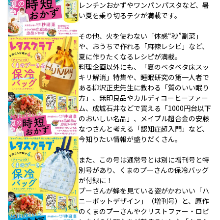
レンチンおかずやワンパンパスタなど、暑
い夏を乗り切るテクが満載です。
その他、火を使わない「体感“秒”副菜」
や、おうちで作れる「麻辣レシピ」など、
夏に作りたくなるレシピが満載。
料理企画以外にも、「夏のベタベタ床スッ
キリ解消」特集や、睡眠研究の第一人者で
ある柳沢正史先生に教わる「質のいい眠り
方」、無印良品やカルディコーヒーファー
ム、成城石井などで買える「1000円台以下
のおいしい名品」、メイプル超合金の安藤
なつさんと考える「認知症超入門」など、
今知りたい情報が盛りだくさん。
また、この号は通常号とは別に増刊号と特
別号があり、くまのプーさんの保冷バッグ
が付録に！
プーさんが蜂を見ている姿がかわいい「ハ
ニーポットデザイン」（増刊号）と、原作
のくまのプーさんやクリストファー・ロビ