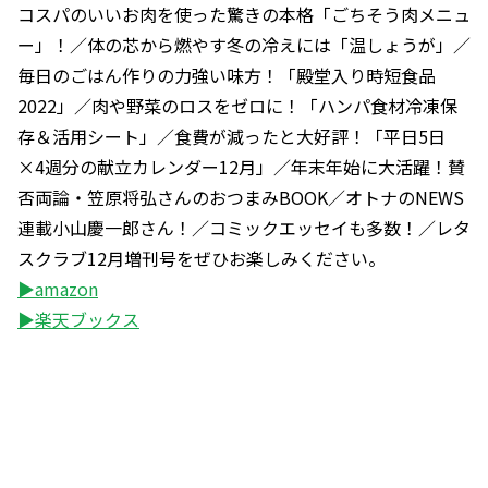
コスパのいいお肉を使った驚きの本格「ごちそう肉メニュ
ー」！／体の芯から燃やす冬の冷えには「温しょうが」／
毎日のごはん作りの力強い味方！「殿堂入り時短食品
2022」／肉や野菜のロスをゼロに！「ハンパ食材冷凍保
存＆活用シート」／食費が減ったと大好評！「平日5日
×4週分の献立カレンダー12月」／年末年始に大活躍！賛
否両論・笠原将弘さんのおつまみBOOK／オトナのNEWS
連載小山慶一郎さん！／コミックエッセイも多数！／レタ
スクラブ12月増刊号をぜひお楽しみください。
▶amazon
▶楽天ブックス