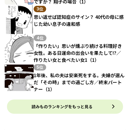
ですか？ 翔子の場合（1）
3位
思い返せば認知症のサイン？ 40代の母に感
じた幼い息子の違和感
4位
「作りたい」思いが燻ぶり続ける料理好き
女性。ある日運命の出会いを果たして!?／
作りたい女と食べたい女1（1）
5位
1年後、私の夫は安楽死をする。夫婦が選ん
だ「その時」までの過ごし方／終末パート
ナー（1）
読みものランキングをもっと見る