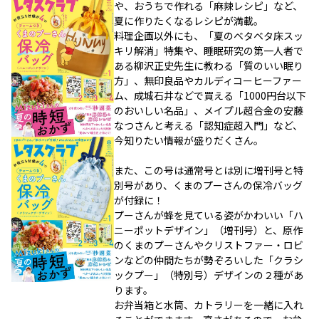
や、おうちで作れる「麻辣レシピ」など、
夏に作りたくなるレシピが満載。
料理企画以外にも、「夏のベタベタ床スッ
キリ解消」特集や、睡眠研究の第一人者で
ある柳沢正史先生に教わる「質のいい眠り
方」、無印良品やカルディコーヒーファー
ム、成城石井などで買える「1000円台以下
のおいしい名品」、メイプル超合金の安藤
なつさんと考える「認知症超入門」など、
今知りたい情報が盛りだくさん。
また、この号は通常号とは別に増刊号と特
別号があり、くまのプーさんの保冷バッグ
が付録に！
プーさんが蜂を見ている姿がかわいい「ハ
ニーポットデザイン」（増刊号）と、原作
のくまのプーさんやクリストファー・ロビ
ンなどの仲間たちが勢ぞろいした「クラシ
ックプー」（特別号）デザインの２種があ
ります。
お弁当箱と水筒、カトラリーを一緒に入れ