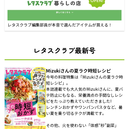
レタスクラブ編集部員が本音で選んだアイテムが買える！
レタスクラブ最新号
Mizukiさんの夏ラク時短レシピ
今号の料理特集は「Mizukiさんの夏ラク時
短レシピ」。
本誌連載でも大人気のMizukiさんに、夏バ
テ防止にもなる、栄養満点の手間なしレシ
ピをたっぷり教えていただきました!
レンチンおかずやワンパンパスタなど、暑
い夏を乗り切るテクが満載です。
その他、火を使わない「体感“秒”副菜」