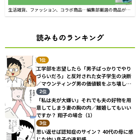
生活雑貨、ファッション、コラボ商品…編集部厳選の商品が買
えるECサイト
読みものランキング
1位
工学部を志望したら「男子ばっかりでやり
づらいだろ」と反対された女子学生の決断
／マウンティング男の価値観をぶち壊した
結果（1）
2位
「私は夫が大嫌い」それでも夫の好物を用
意してしまう妻の胸の内／離婚してもいい
ですか？ 翔子の場合（1）
3位
思い返せば認知症のサイン？ 40代の母に感
じた幼い息子の違和感