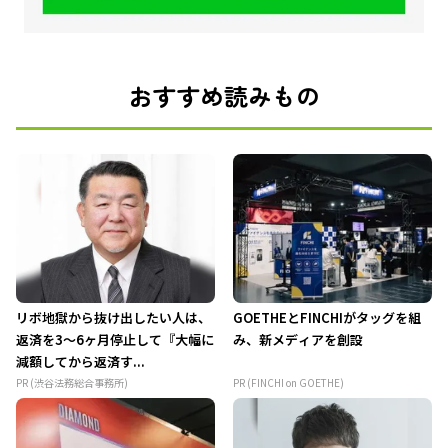
おすすめ読みもの
リボ地獄から抜け出したい人は、
GOETHEとFINCHIがタッグを組
返済を3～6ヶ月停止して『大幅に
み、新メディアを創設
減額してから返済す...
PR (渋谷法務総合事務所)
PR (FINCHI on GOETHE)