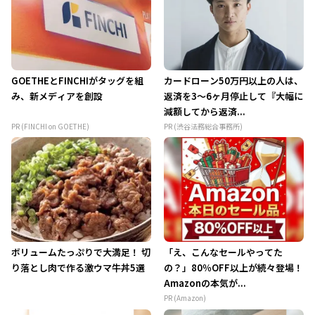
GOETHEとFINCHIがタッグを組
カードローン50万円以上の人は、
み、新メディアを創設
返済を3～6ヶ月停止して『大幅に
減額してから返済...
PR (FINCHI on GOETHE)
PR (渋谷法務総合事務所)
ボリュームたっぷりで大満足！ 切
「え、こんなセールやってた
り落とし肉で作る激ウマ牛丼5選
の？」80％OFF以上が続々登場！
Amazonの本気が...
PR (Amazon)