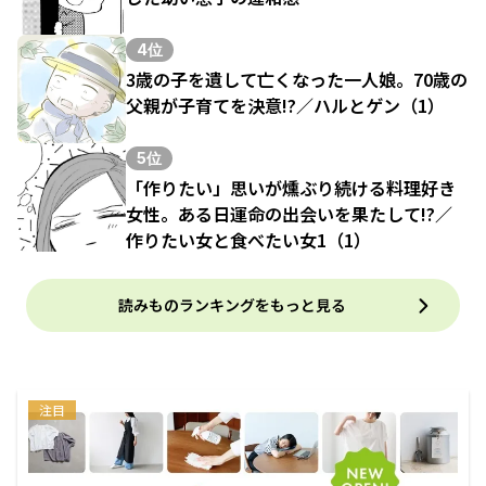
4位
3歳の子を遺して亡くなった一人娘。70歳の
父親が子育てを決意!?／ハルとゲン（1）
5位
「作りたい」思いが燻ぶり続ける料理好き
女性。ある日運命の出会いを果たして!?／
作りたい女と食べたい女1（1）
読みものランキングをもっと見る
注目