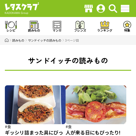
レシピ
読みもの
マンガ
フレンズ
ランキング
特集
読みもの
サンドイッチの読みもの
3ページ目
サンドイッチの読みもの
#食
#食
ギッシリ詰まった具にびっ
人が来る日にもぴったり!