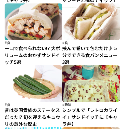
【キャラ弁】
マレードと桃のディップ」
#食
#食
一口で食べられない!? 大ボ
挟んで巻いて包むだけ♪ 5
リュームのおかずサンドイ
分でできる食パンメニュー
ッチ5選
3選
#食
#趣味
昔は英国貴族のステータス
シンプルで「レトロカワイ
だった!? 旬を迎えるキュウ
イ」サンドイッチに【キャ
リの意外な歴史
ラ弁】