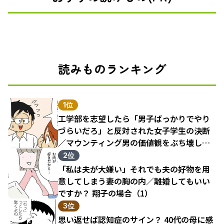
読みものランキング
1位
工学部を志望したら「男子ばっかりでやり
づらいだろ」と反対された女子学生の決断
／マウンティング男の価値観をぶち壊した
結果（1）
2位
「私は夫が大嫌い」それでも夫の好物を用
意してしまう妻の胸の内／離婚してもいい
ですか？ 翔子の場合（1）
3位
思い返せば認知症のサイン？ 40代の母に感