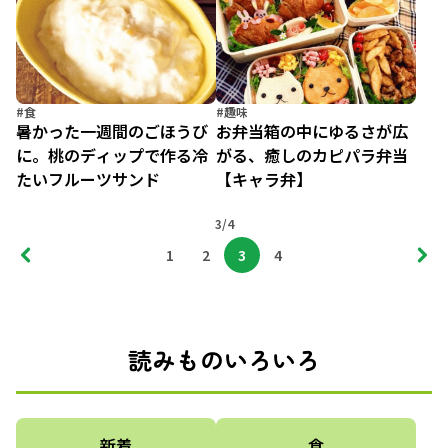
#食
#趣味
暑かった一週間のごほうび
お弁当箱の中にゆるさが広
に。桃のディップで作る冷
がる、癒しのカピパラ弁当
たいフルーツサンド
【キャラ弁】
3/4
1
2
3
4
読みものいろいろ
新着
食