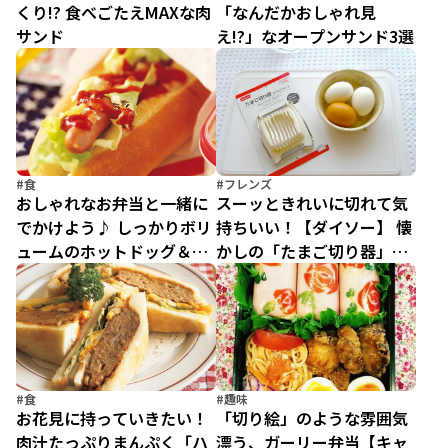
くり!? 食べごたえMAXな肉
「なんだかおしゃれ見
サンド
え!?」なオープンサンド3選
#食
#フレンズ
おしゃれなお弁当と一緒に
スーッときれいに切れて気
でかけよう♪ しっかりボリ
持ちいい！【ダイソー】 懐
ュームのホットドッグ＆サ
かしの「たまご切り器」で
ンドイッチ
簡単まんぷくたまごサン
ド！
#食
#趣味
お花見に持っていきたい！
「切り絵」のような雰囲気
肉汁たっぷりまんぷく「ハ
漂う、ガーリー弁当【キャ