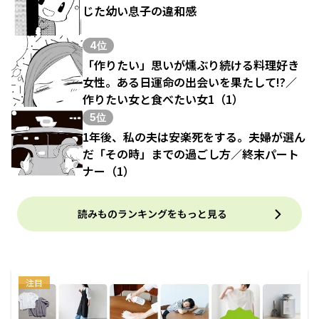
じた幼い息子の違和感
4位
「作りたい」思いが燻ぶり続ける料理好き
女性。ある日運命の出会いを果たして!?／
作りたい女と食べたい女1（1）
5位
1年後、私の夫は安楽死をする。夫婦が選ん
だ「その時」までの過ごし方／終末パート
ナー（1）
読みものランキングをもっと見る
注目