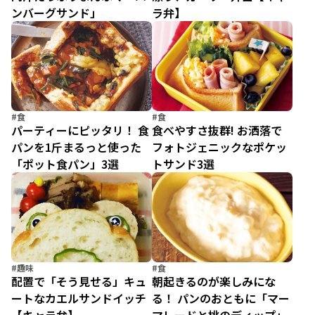
ンバーグサンド」
ラ弁】
#食
#食
パーティーにピッタリ！ 食
食べやすさ抜群! お洒落で
パンを1斤まるっと使った
フォトジェニックなポケッ
「ポット食パン」3選
トサンド3選
#趣味
#食
配置で「そう見せる」キュ
朝起きるのが楽しみにな
ートなカエルサンドイッチ
る！ パンのおともに「マー