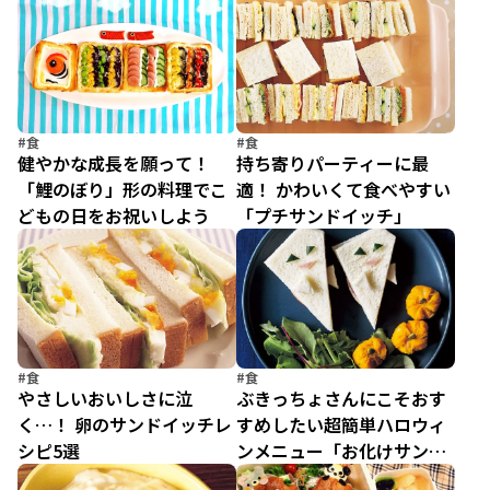
#食
#食
健やかな成長を願って！
持ち寄りパーティーに最
「鯉のぼり」形の料理でこ
適！ かわいくて食べやすい
どもの日をお祝いしよう
「プチサンドイッチ」
#食
#食
やさしいおいしさに泣
ぶきっちょさんにこそおす
く…！ 卵のサンドイッチレ
すめしたい超簡単ハロウィ
シピ5選
ンメニュー「お化けサンド
プレート」