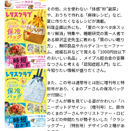
その他、火を使わない「体感“秒”副菜」
や、おうちで作れる「麻辣レシピ」など、
夏に作りたくなるレシピが満載。
料理企画以外にも、「夏のベタベタ床スッ
キリ解消」特集や、睡眠研究の第一人者で
ある柳沢正史先生に教わる「質のいい眠り
方」、無印良品やカルディコーヒーファー
ム、成城石井などで買える「1000円台以下
のおいしい名品」、メイプル超合金の安藤
なつさんと考える「認知症超入門」など、
今知りたい情報が盛りだくさん。
また、この号は通常号とは別に増刊号と特
別号があり、くまのプーさんの保冷バッグ
が付録に！
プーさんが蜂を見ている姿がかわいい「ハ
ニーポットデザイン」（増刊号）と、原作
のくまのプーさんやクリストファー・ロビ
ンなどの仲間たちが勢ぞろいした「クラシ
ックプー」（特別号）デザインの２種があ