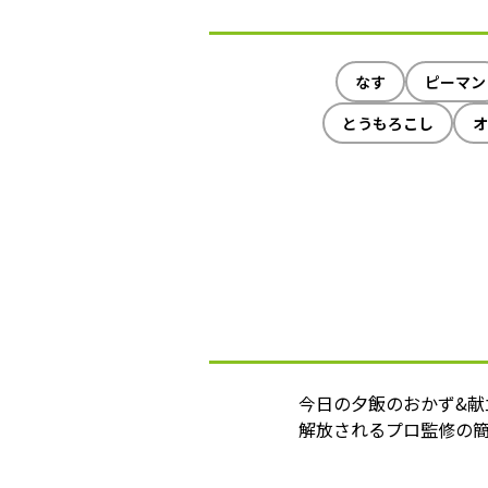
なす
ピーマン
とうもろこし
オ
今日の夕飯のおかず&
解放されるプロ監修の簡