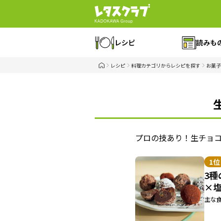
レシピ
読みも
レシピ
料理カテゴリからレシピを探す
お菓子
プロの技あり！生チョ
1位
3
×
主な食