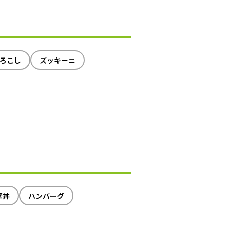
ろこし
ズッキーニ
華丼
ハンバーグ