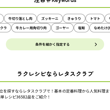
牛切り落とし肉
ズッキーニ
きゅうり
トマト
クラ
牛カレー用角切り肉
ゴーヤー
塩鮭
なめたけ(
条件を細かく指定する
ラクレシピならレタスクラブ
献立を探すならレタスクラブで！基本の定番料理から人気料理ま
単レシピ36582品をご紹介！