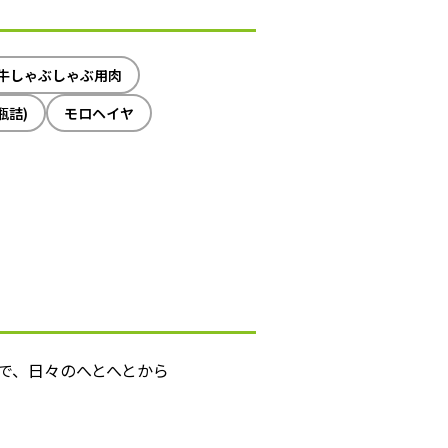
牛しゃぶしゃぶ用肉
瓶詰)
モロヘイヤ
で、日々のへとへとから