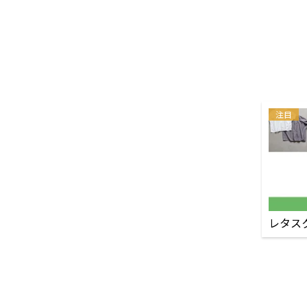
注目
レタス