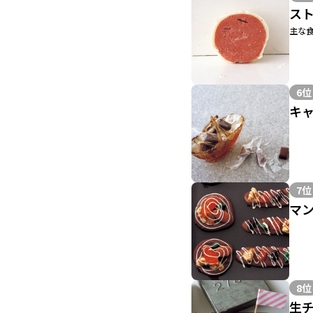
ス
主な食
6位
キ
7位
マ
8位
生