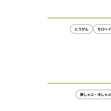
とうがん
モロヘ
豚しゃぶ・冷しゃ