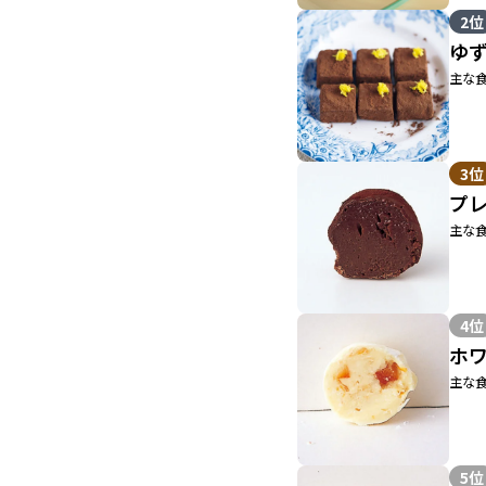
2位
ゆ
主な食
3位
プ
主な食
4位
ホ
主な食
5位