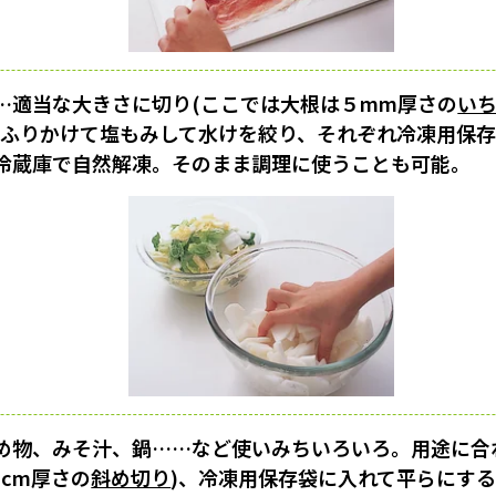
…適当な大きさに切り(ここでは大根は５mm厚さの
い
をふりかけて塩もみして水けを絞り、それぞれ冷凍用保
冷蔵庫で自然解凍。そのまま調理に使うことも可能。
め物、みそ汁、鍋……など使いみちいろいろ。用途に合
cm厚さの
斜め切り
)、冷凍用保存袋に入れて平らにす