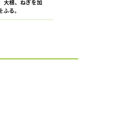
、大根、ねぎを加
をふる。