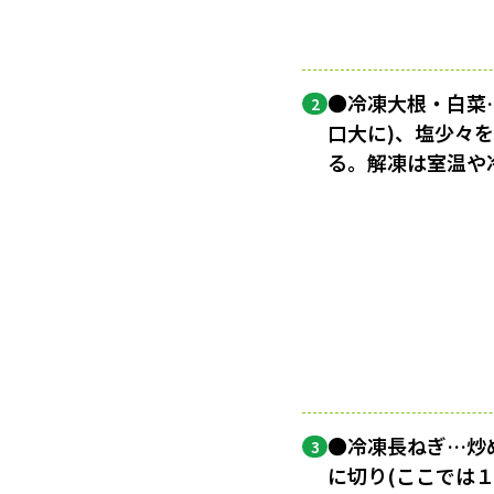
●冷凍大根・白菜
2
口大に)、塩少々
る。解凍は室温や
●冷凍長ねぎ…炒
3
に切り(ここでは１