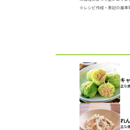
※レシピ作成・表記の基準
キ
主な食
れ
主な食