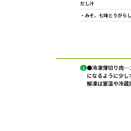
だし汁
・みそ、七味とうがら
●冷凍薄切り肉…
1
になるように少し
解凍は室温や冷蔵