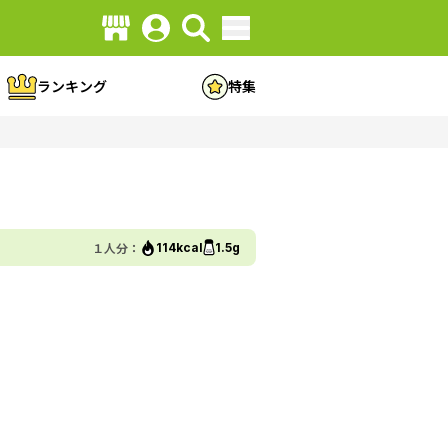
ランキング
特集
１人分：
114kcal
1.5g