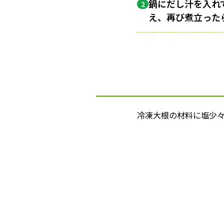
鍋にだし汁を入れ
2
え、再び煮立った
冷凍大根の材料に塩少々を