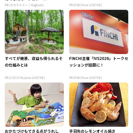
PR (タカラトミー｜Hugkum)
PR (FINCHI on GOETHE)
すべてが絶景、収益も得られるそ
FINCHI主催「IVS2026」トークセ
の仕組みとは
ッションが話題に！
PR (COCO VILLA on GOETHE)
PR (FINCHI on GOETHE)
おかたづけもできる点がうれし
手羽先のレモンオイル焼き