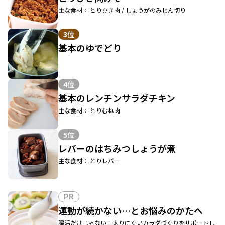
主な食材： とりひき肉 / しょうがのみじん切り
3位
基本のゆでどり
4位
基本のレンチンサラダチキン
主な食材： とりむね肉
5位
レバーのはちみつしょうが煮
主な食材： とりレバー
PR
運動が続かない…とお悩みのかたへ
腸活だけじゃない！太りにくいカラダづくりをサポートし