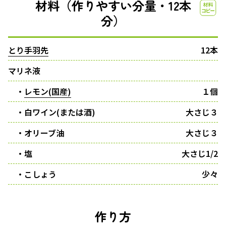
材料（作りやすい分量・12本
分）
とり手羽先
12本
マリネ液
・
レモン(国産)
１個
・白ワイン(または酒)
大さじ３
・オリーブ油
大さじ３
・塩
大さじ1/2
・こしょう
少々
作り方