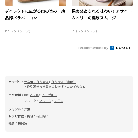
ダイレクトに広がる肉の旨み！絶
果実感あふれる味わい！アサイー
品豚バラベーコン
＆ベリーの濃厚スムージー
PR (レタスクラブ)
PR (レタスクラブ)
Recommended by
カテゴリ：
保存食・作り置き
作り置き（冷蔵）
作り置きできる肉のおかず・おかずのもと
主な食材：
肉
とり肉
とり手羽先
フルーツ
フルーツ
レモン
ジャンル：
洋食
レシピ作成・調理：
村田裕子
撮影：
福岡拓