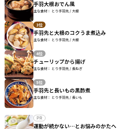
手羽大根おでん風
主な食材： とり手羽先 / 大根
3位
手羽先と大根のコクうま煮込み
主な食材： とり手羽先 / 大根
4位
チューリップから揚げ
主な食材： とり手羽先 / 長ねぎ
5位
手羽先と長いもの黒酢煮
主な食材： とり手羽先 / 長いも
PR
運動が続かない…とお悩みのかたへ