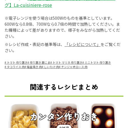
グ】La-cuisiniere-rose
※電子レンジを使う場合は500Wのものを基準としています。
600Wなら0.8倍、700Wなら0.7倍の時間で加熱してください。ま
た機種によって差がありますので、様子をみながら加熱してくだ
さい。
※レシピ作成・表記の基準等は、
「レシピについて」
をご覧くだ
さい。
#
トマト 作り置き
#
作り置き 豚こま
#
トマト マリネ 作り置き
#
ミニトマト 作り置き
#
タコライス 肉
#
塩釜焼き 肉
#
しいたけ 肉
#
チンジャオロース 肉
関連するレシピまとめ
カンタン作りおき