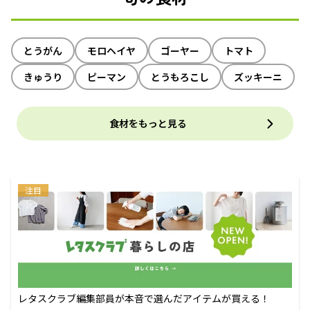
とうがん
モロヘイヤ
ゴーヤー
トマト
きゅうり
ピーマン
とうもろこし
ズッキーニ
食材をもっと見る
注目
レタスクラブ編集部員が本音で選んだアイテムが買える！