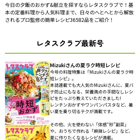
今日の夕飯のおかず&献立を探すならレタスクラブで！基
本の定番料理から人気料理まで、日々のへとへとから解放
されるプロ監修の簡単レシピ36582品をご紹介！
レタスクラブ最新号
Mizukiさんの夏ラク時短レシピ
今号の料理特集は「Mizukiさんの夏ラク時
短レシピ」。
本誌連載でも大人気のMizukiさんに、夏バ
テ防止にもなる、栄養満点の手間なしレシ
ピをたっぷり教えていただきました!
レンチンおかずやワンパンパスタなど、暑
い夏を乗り切るテクが満載です。
その他、火を使わない「体感“秒”副菜」
や、おうちで作れる「麻辣レシピ」など、
夏に作りたくなるレシピが満載。