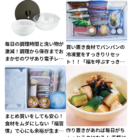
毎日の調理時間と洗い物が
買い置き食材でパンパンの
激減！調理から保存までお
冷凍室をすっきりリセッ
まかせのワザあり電子レン
ト！！「福を呼ぶすっきり
ジ調理アイテム
冷凍室」【後編】
まとめ買いをしても安心！
食材をムダにしない「福習
作り置きがあれば毎日がち
慣」で心にも余裕が生まれ