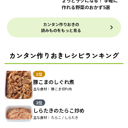
ょっとラクになる！ 手軽に
る「福を呼ぶすっきり冷凍
作れる野菜のおかず5選
室」【前編】
カンタン作りおきの
読みものをもっと見る
カンタン作りおきレシピランキング
1位
豚こまのしぐれ煮
主な食材： 豚こま切れ肉
2位
しらたきのたらこ炒め
主な食材： たらこ / しらたき