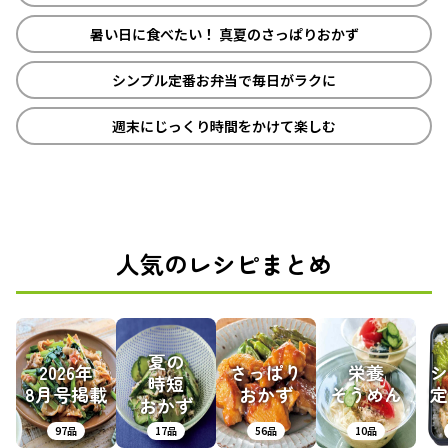
暑い日に食べたい！ 真夏のさっぱりおかず
シンプル定番お弁当で毎日がラクに
週末にじっくり時間をかけて楽しむ
人気のレシピまとめ
夏の
2026年
さっぱり
栄養
シ
時短
8月号掲載
おかず
そうめん
定
おかず
97品
17品
56品
10品