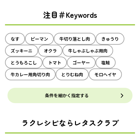
注目＃Keywords
なす
ピーマン
牛切り落とし肉
きゅうり
ズッキーニ
オクラ
牛しゃぶしゃぶ用肉
とうもろこし
トマト
ゴーヤー
塩鮭
牛カレー用角切り肉
とりむね肉
モロヘイヤ
条件を細かく指定する
ラクレシピならレタスクラブ