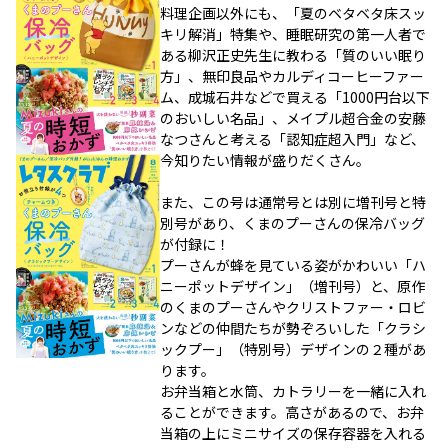
料理企画以外にも、「夏のベタベタ床スッ
キリ解消」特集や、睡眠研究の第一人者で
ある柳沢正史先生に教わる「質のいい眠り
方」、無印良品やカルディコーヒーファー
ム、成城石井などで買える「1000円台以下
のおいしい名品」、メイプル超合金の安藤
なつさんと考える「認知症超入門」など、
今知りたい情報が盛りだくさん。
また、この号は通常号とは別に増刊号と特
別号があり、くまのプーさんの保冷バッグ
が付録に！
プーさんが蜂を見ている姿がかわいい「ハ
ニーポットデザイン」（増刊号）と、原作
のくまのプーさんやクリストファー・ロビ
ンなどの仲間たちが勢ぞろいした「クラシ
ックプー」（特別号）デザインの２種があ
ります。
お弁当箱と水筒、カトラリーを一緒に入れ
ることができます。高さがあるので、お弁
当箱の上にミニサイズの保存容器を入れる