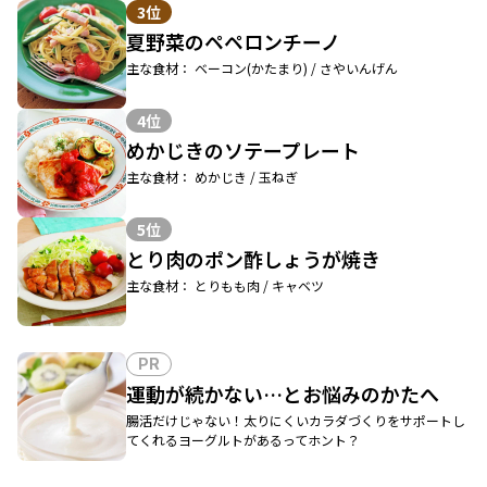
3位
夏野菜のペペロンチーノ
主な食材： ベーコン(かたまり) / さやいんげん
4位
めかじきのソテープレート
主な食材： めかじき / 玉ねぎ
5位
とり肉のポン酢しょうが焼き
主な食材： とりもも肉 / キャベツ
PR
運動が続かない…とお悩みのかたへ
腸活だけじゃない！太りにくいカラダづくりをサポートし
てくれるヨーグルトがあるってホント？