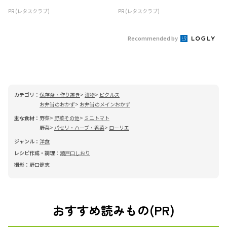
PR (レタスクラブ)
PR (レタスクラブ)
Recommended by
カテゴリ：
保存食・作り置き
漬物
ピクルス
お弁当のおかず
お弁当のメインおかず
主な食材：
野菜
野菜その他
ミニトマト
野菜
パセリ・ハーブ・香菜
ローリエ
ジャンル：
洋食
レシピ作成・調理：
瀬戸口しおり
撮影：
野口健志
おすすめ読みもの(PR)