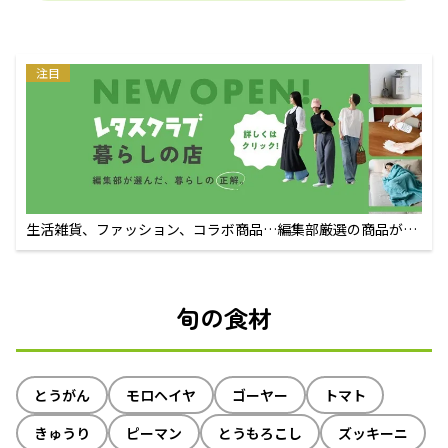
注目
生活雑貨、ファッション、コラボ商品…編集部厳選の商品が買
えるECサイト
旬の食材
とうがん
モロヘイヤ
ゴーヤー
トマト
きゅうり
ピーマン
とうもろこし
ズッキーニ