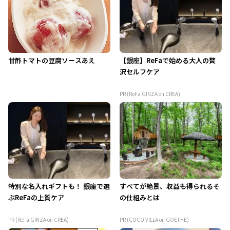
甘酢トマトの豆腐ソースあえ
【銀座】ReFaで始める大人の贅
沢セルフケア
PR (ReFa GINZA on CREA)
特別な名入れギフトも！ 銀座で選
すべてが絶景、収益も得られるそ
ぶReFaの上質ケア
の仕組みとは
PR (ReFa GINZA on CREA)
PR (COCO VILLA on GOETHE)