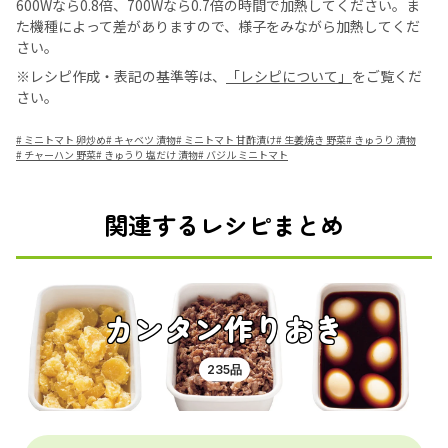
600Wなら0.8倍、700Wなら0.7倍の時間で加熱してください。ま
た機種によって差がありますので、様子をみながら加熱してくだ
さい。
※レシピ作成・表記の基準等は、
「レシピについて」
をご覧くだ
さい。
#
ミニトマト 卵炒め
#
キャベツ 漬物
#
ミニトマト 甘酢漬け
#
生姜焼き 野菜
#
きゅうり 漬物
#
チャーハン 野菜
#
きゅうり 塩だけ 漬物
#
バジル ミニトマト
関連するレシピまとめ
カンタン作りおき
235品