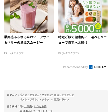
果実感あふれる味わい！アサイー
時短ご飯で健康的に！選べるメニ
＆ベリーの濃厚スムージー
ューで自宅へお届け
PR (レタスクラブ)
PR (レタスクラブ)
Recommended by
カテゴリ：
パスタ・グラタン
グラタン
かぼちゃグラタン
パスタ・グラタン
グラタン
豆腐グラタン
主な食材：
肉
とり肉
とりもも肉
卵･乳製品
チーズ
粉チーズ