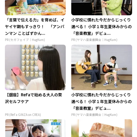
「言葉で伝える力」を育めば、イ
小学校に慣れた今だからじっくり
ヤイヤ期もすっきり！ 「アンパ
選べる！ 小学１年生夏休みからの
ンマン ことばずかん...
「音楽教室」デビュ...
PR (セガフェイブ｜HugKum)
PR (ヤマハ音楽振興会｜HugKum)
【銀座】ReFaで始める大人の贅
小学校に慣れた今だからじっくり
沢セルフケア
選べる！ 小学１年生夏休みからの
「音楽教室」デビュ...
PR (ReFa GINZA on CREA)
PR (ヤマハ音楽振興会｜HugKum)