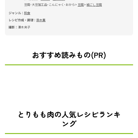
豆腐･大豆加工品･こんにゃく･おから
豆腐
絹ごし豆腐
ジャンル：
和食
レシピ作成・調理：
鈴木薫
撮影：
澤木央子
おすすめ読みもの(PR)
とりもも肉の人気レシピランキ
ング