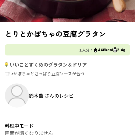
とりとかぼちゃの豆腐グラタン
１人分：
448kcal
2.4g
いいことずくめのグラタン＆ドリア
甘いかぼちゃとさっぱり豆腐ソースが合う
鈴木薫
さんのレシピ
料理中モード
画面が暗くなりません