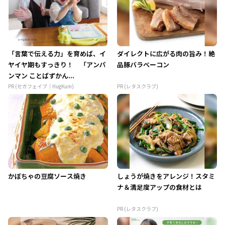
「言葉で伝える力」を育めば、イ
ダイレクトに広がる肉の旨み！絶
ヤイヤ期もすっきり！ 「アンパ
品豚バラベーコン
ンマン ことばずかん...
PR (セガフェイブ｜HugKum)
PR (レタスクラブ)
かぼちゃの豆腐ソース焼き
しょうが焼きをアレンジ！スタミ
ナ＆満足度アップの食材とは
PR (レタスクラブ)