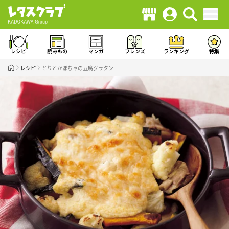
レシピ
読みもの
マンガ
フレンズ
ランキング
特集
レシピ
とりとかぼちゃの豆腐グラタン