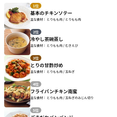
1位
基本のチキンソテー
主な食材： とりもも肉 / とりもも肉
2位
冷やし茶碗蒸し
主な食材： とりもも肉 / むきえび
3位
とりの甘酢炒め
主な食材： とりもも肉 / 玉ねぎ
4位
フライパンチキン南蛮
主な食材： とりもも肉 / 玉ねぎのみじん切り
5位