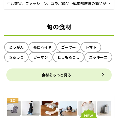
生活雑貨、ファッション、コラボ商品…編集部厳選の商品が買
えるECサイト
旬の食材
とうがん
モロヘイヤ
ゴーヤー
トマト
きゅうり
ピーマン
とうもろこし
ズッキーニ
食材をもっと見る
注目