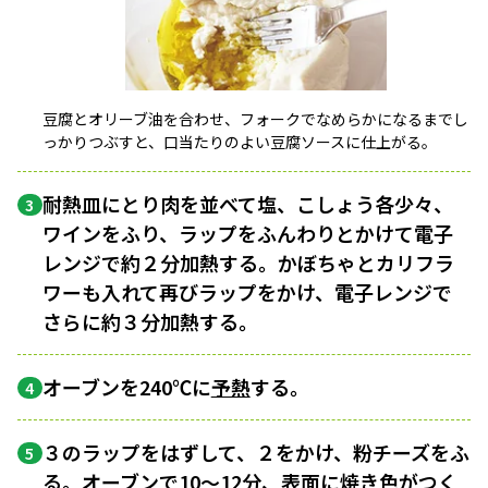
豆腐とオリーブ油を合わせ、フォークでなめらかになるまでし
っかりつぶすと、口当たりのよい豆腐ソースに仕上がる。
耐熱皿にとり肉を並べて塩、こしょう各少々、
3
ワインをふり、ラップをふんわりとかけて電子
レンジで約２分加熱する。かぼちゃとカリフラ
ワーも入れて再びラップをかけ、電子レンジで
さらに約３分加熱する。
オーブンを240℃に
予熱
する。
4
３のラップをはずして、２をかけ、粉チーズをふ
5
る。オーブンで10〜12分、表面に
焼き色
がつく