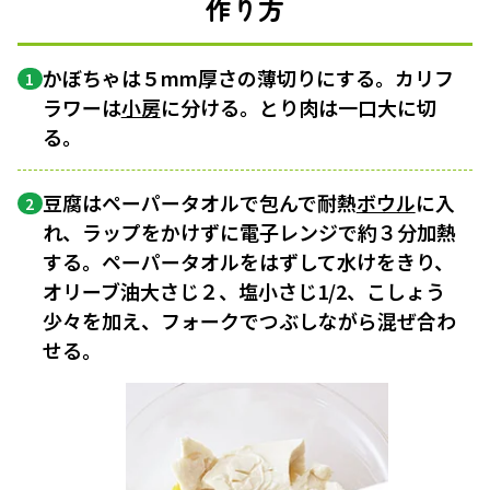
作り方
かぼちゃは５mm厚さの薄切りにする。カリフ
1
ラワーは
小房
に分ける。とり肉は一口大に切
る。
豆腐はペーパータオルで包んで耐熱
ボウル
に入
2
れ、ラップをかけずに電子レンジで約３分加熱
する。ペーパータオルをはずして水けをきり、
オリーブ油大さじ２、塩小さじ1/2、こしょう
少々を加え、フォークでつぶしながら混ぜ合わ
せる。