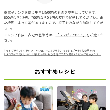
※電子レンジを使う場合は500Wのものを基準としています。
600Wなら0.8倍、700Wなら0.7倍の時間で加熱してください。ま
た機種によって差がありますので、様子をみながら加熱してくだ
さい。
※レシピ作成・表記の基準等は、
「レシピについて」
をご覧くだ
さい。
#
なす グラタン
#
グラタン マッシュルーム
#
グラタン マッシュポテト
#
塩釜焼き 肉
#
タコライス 肉
#
しいたけ 肉
#
じゃがいも ひき肉 グラタン 簡単
#
えび かぼちゃグラタン
おすすめレシピ