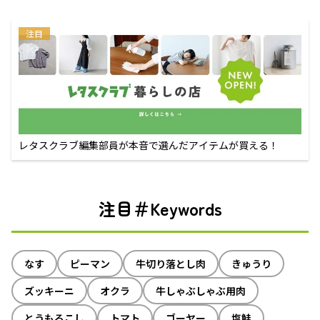
注目
レタスクラブ編集部員が本音で選んだアイテムが買える！
注目＃Keywords
なす
ピーマン
牛切り落とし肉
きゅうり
ズッキーニ
オクラ
牛しゃぶしゃぶ用肉
とうもろこし
トマト
ゴーヤー
塩鮭