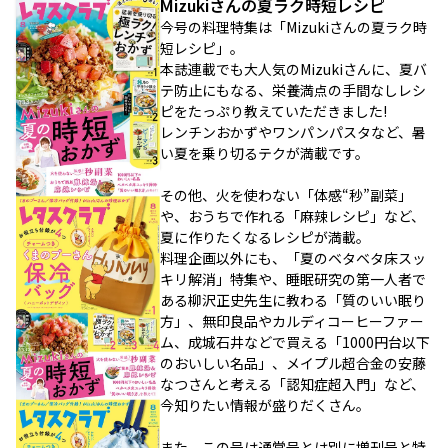
Mizukiさんの夏ラク時短レシピ
今号の料理特集は「Mizukiさんの夏ラク時
短レシピ」。
本誌連載でも大人気のMizukiさんに、夏バ
テ防止にもなる、栄養満点の手間なしレシ
ピをたっぷり教えていただきました!
レンチンおかずやワンパンパスタなど、暑
い夏を乗り切るテクが満載です。
その他、火を使わない「体感“秒”副菜」
や、おうちで作れる「麻辣レシピ」など、
夏に作りたくなるレシピが満載。
料理企画以外にも、「夏のベタベタ床スッ
キリ解消」特集や、睡眠研究の第一人者で
ある柳沢正史先生に教わる「質のいい眠り
方」、無印良品やカルディコーヒーファー
ム、成城石井などで買える「1000円台以下
のおいしい名品」、メイプル超合金の安藤
なつさんと考える「認知症超入門」など、
今知りたい情報が盛りだくさん。
また、この号は通常号とは別に増刊号と特