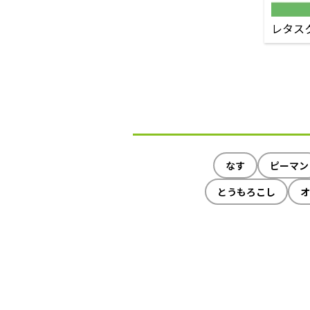
レタス
なす
ピーマン
とうもろこし
オ