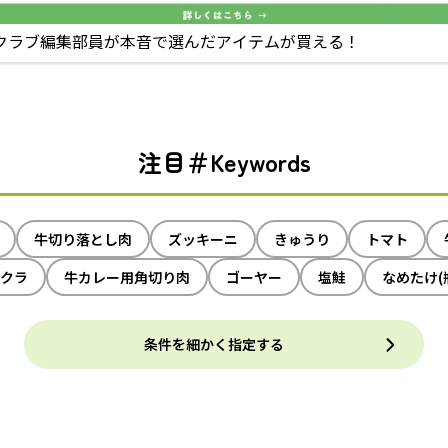
クラブ編集部員が本音で選んだアイテムが買える！
注目＃Keywords
牛切り落とし肉
ズッキーニ
きゅうり
トマト
クラ
牛カレー用角切り肉
ゴーヤー
塩鮭
なめたけ(
条件を細かく指定する