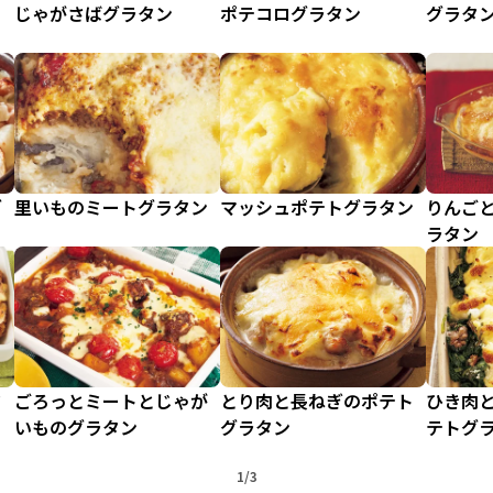
ッ
じゃがさばグラタン
ポテコログラタン
グラタ
グ
里いものミートグラタン
マッシュポテトグラタン
りんご
ラタン
タ
ごろっとミートとじゃが
とり肉と長ねぎのポテト
ひき肉
いものグラタン
グラタン
テトグ
1/3