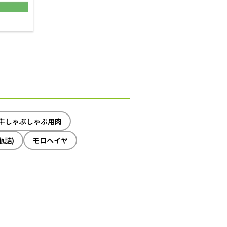
牛しゃぶしゃぶ用肉
瓶詰)
モロヘイヤ