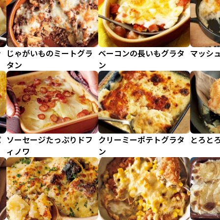
ン
じゃがいものミートグラ
ベーコンの長いもグラタ
マッシ
タン
ン
パ
ソーセージたっぷりドフ
クリーミーポテトグラタ
とろと
ィノワ
ン