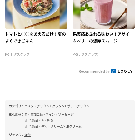
トマトと○○をあえるだけ！夏の
果実感あふれる味わい！アサイー
すぐできごはん
＆ベリーの濃厚スムージー
PR (レタスクラブ)
PR (レタスクラブ)
Recommended by
カテゴリ：
パスタ・グラタン
グラタン
ポテトグラタン
主な食材：
肉
肉加工品
ウインナソーセージ
卵･乳製品
卵
卵黄
卵･乳製品
牛乳・クリーム
生クリーム
ジャンル：
洋食