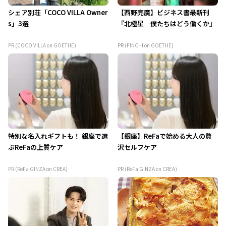
シェア別荘「COCO VILLA Owner
【西野亮廣】ビジネス書最新刊
s」3選
『北極星 僕たちはどう働くか』
PR (COCO VILLA on GOETHE)
PR (FINCHI on GOETHE)
特別な名入れギフトも！ 銀座で選
【銀座】ReFaで始める大人の贅
ぶReFaの上質ケア
沢セルフケア
PR (ReFa GINZA on CREA)
PR (ReFa GINZA on CREA)