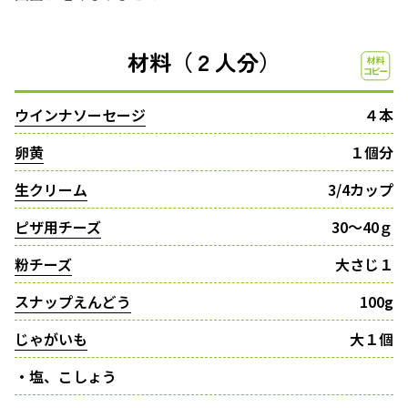
材料（２人分）
ウインナソーセージ
４本
卵黄
１個分
生クリーム
3/4カップ
ピザ用チーズ
30〜40ｇ
粉チーズ
大さじ１
スナップえんどう
100g
じゃがいも
大１個
・塩、こしょう