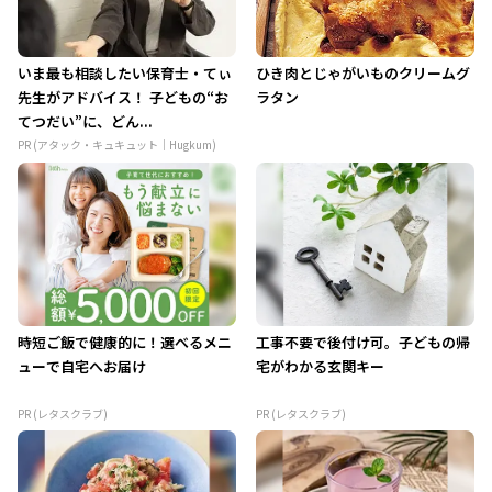
いま最も相談したい保育士・てぃ
ひき肉とじゃがいものクリームグ
先生がアドバイス！ 子どもの“お
ラタン
てつだい”に、どん...
PR (アタック・キュキュット｜Hugkum)
時短ご飯で健康的に！選べるメニ
工事不要で後付け可。子どもの帰
ューで自宅へお届け
宅がわかる玄関キー
PR (レタスクラブ)
PR (レタスクラブ)