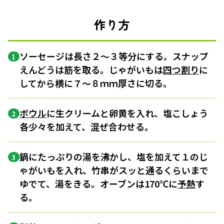
作り方
ソーセージは長さ２〜３等分にする。スナップ
1
えんどうは筋を取る。じゃがいもは
四つ割り
に
してから横に７〜８ｍｍ厚さに切る。
ボウル
に生クリームと卵黄を入れ、塩こしょう
2
各少々を加えて、混ぜ合わせる。
鍋にたっぷりの湯を沸かし、塩を加えて１のじ
3
ゃがいもを入れ、竹串がスッと通るくらいまで
ゆでて、湯をきる。オーブンは170℃に
予熱
す
る。