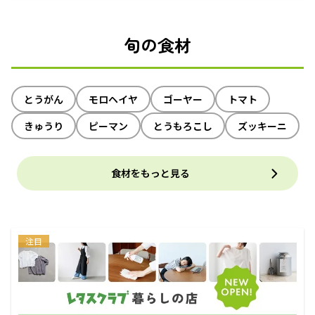
旬の食材
とうがん
モロヘイヤ
ゴーヤー
トマト
きゅうり
ピーマン
とうもろこし
ズッキーニ
食材をもっと見る
注目