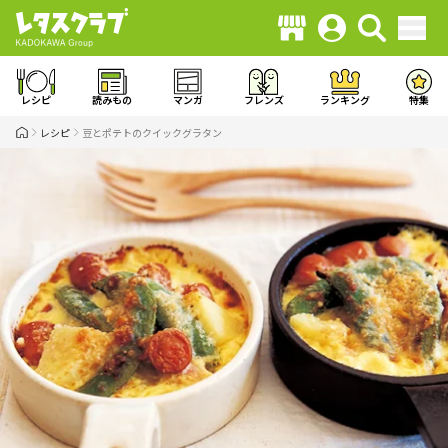
レシピ
読みもの
マンガ
フレンズ
ランキング
特集
レシピ
豆とポテトのクイックグラタン