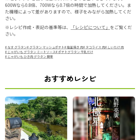
600Wなら0.8倍、700Wなら0.7倍の時間で加熱してください。ま
た機種によって差がありますので、様子をみながら加熱してくだ
さい。
※レシピ作成・表記の基準等は、
「レシピについて」
をご覧くだ
さい。
#
なす グラタン
#
グラタン マッシュポテト
#
塩釜焼き 肉
#
タコライス 肉
#
しいたけ 肉
#
じゃがいも グラタン ミートソース
#
ポテトグラタン 牛乳だけ
#
じゃがいも ひき肉 グラタン 簡単
おすすめレシピ