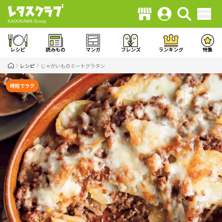
レシピ
読みもの
マンガ
フレンズ
ランキング
特集
レシピ
じゃがいものミートグラタン
時短でラク