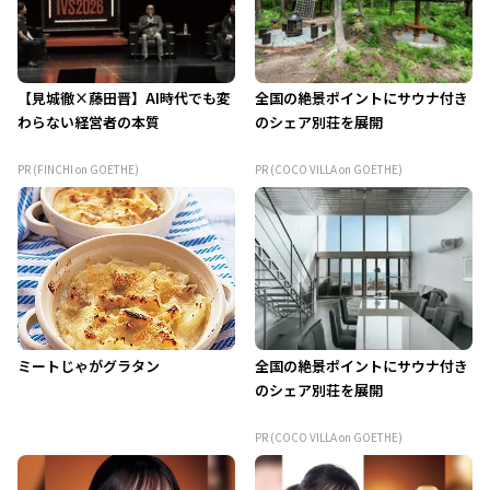
【見城徹×藤田晋】AI時代でも変
全国の絶景ポイントにサウナ付き
わらない経営者の本質
のシェア別荘を展開
PR (FINCHI on GOETHE)
PR (COCO VILLA on GOETHE)
ミートじゃがグラタン
全国の絶景ポイントにサウナ付き
のシェア別荘を展開
PR (COCO VILLA on GOETHE)