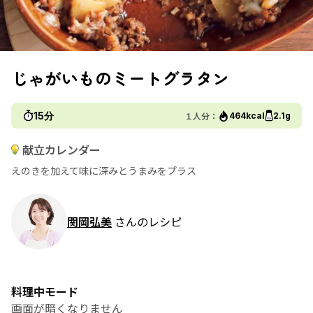
じゃがいものミートグラタン
15分
１人分：
464kcal
2.1g
献立カレンダー
えのきを加えて味に深みとうまみをプラス
関岡弘美
さんのレシピ
料理中モード
画面が暗くなりません