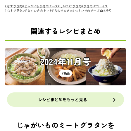
#
なす ひき肉
#
じゃがいも ひき肉 チーズ
#
しいたけ ひき肉
#
ひき肉 タコライス
#
なす グラタン
#
なす ひき肉 トマト
#
えのき ひき肉
#
なす ひき肉 チーズ 山本ゆり
関連するレシピまとめ
2024年11月号
78品
レシピまとめをもっと見る
じゃがいものミートグラタンを