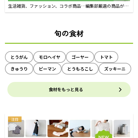
生活雑貨、ファッション、コラボ商品…編集部厳選の商品が買
えるECサイト
旬の食材
とうがん
モロヘイヤ
ゴーヤー
トマト
きゅうり
ピーマン
とうもろこし
ズッキーニ
食材をもっと見る
注目