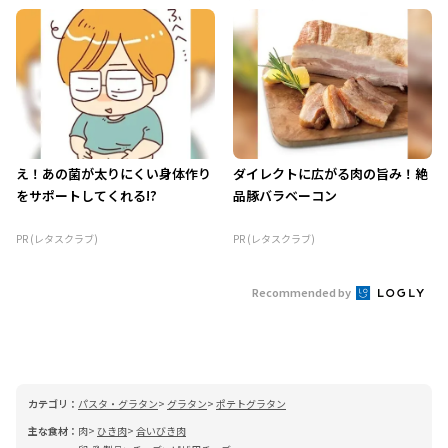
え！あの菌が太りにくい身体作り
ダイレクトに広がる肉の旨み！絶
をサポートしてくれる!?
品豚バラベーコン
PR (レタスクラブ)
PR (レタスクラブ)
Recommended by
カテゴリ：
パスタ・グラタン
グラタン
ポテトグラタン
主な食材：
肉
ひき肉
合いびき肉