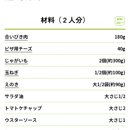
材料（２人分）
合いびき肉
180g
ピザ用チーズ
40g
じゃがいも
2個(約300g)
玉ねぎ
1/2個(約100g)
えのき
大1/2袋(約90g)
サラダ油
大さじ1/2
トマトケチャップ
大さじ2
ウスターソース
大さじ1