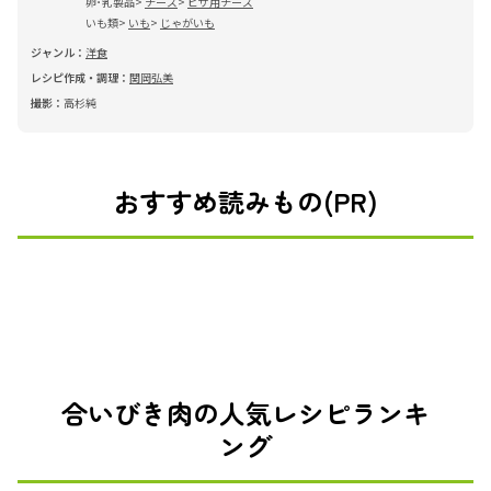
卵･乳製品
チーズ
ピザ用チーズ
いも類
いも
じゃがいも
ジャンル：
洋食
レシピ作成・調理：
関岡弘美
撮影：
高杉純
おすすめ読みもの(PR)
合いびき肉の人気レシピランキ
ング