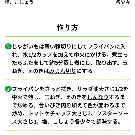
塩、こしょう
各少々
作り方
じゃがいもは
薄い輪切り
にしてフライパンに入
1
れ、水1/2カップを加えて
中火
にかける。
煮立っ
たら
ふたをして約5分蒸し煮にし、取り出す。玉
ねぎ、えのきは
みじん切り
にする。
フライパンをさっと拭き、サラダ油大さじ1/2を
2
中火で熱し、玉ねぎ、えのきを
しんなり
するま
で炒める。合いびき肉を加えて色が変わるまで
炒め、トマトケチャップ大さじ2、ウスターソー
ス大さじ1、塩、こしょう各少々で調味する。