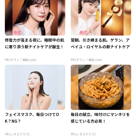
修復力が高まる夜に。睡眠中の肌
翌朝、引き締まる肌。ゲラン、ア
に寄り添う新ナイトケアが誕生！
ベイユ・ロイヤルの新ナイトケア
PR (ゲラン｜美的.com)
PR (ゲラン｜美的.com)
フェイスマスク、毎日つけてO
毎日の献立、味付けにマンネリを
K？NG？
感じている方必見！
PR (レタスクラブ)
PR (レタスクラブ)