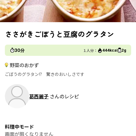
ささがきごぼうと豆腐のグラタン
30分
１人分：
444kcal
2g
野菜のおかず
ごぼうのグラタン!? 驚きのおいしさです
葛西麗子
さんのレシピ
料理中モード
画面が暗くなりません