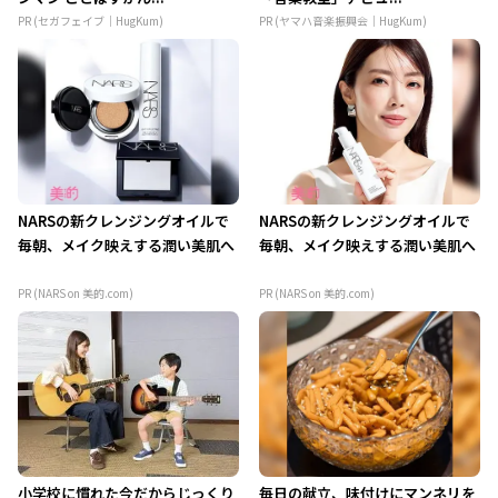
PR (セガフェイブ｜HugKum)
PR (ヤマハ音楽振興会｜HugKum)
NARSの新クレンジングオイルで
NARSの新クレンジングオイルで
毎朝、メイク映えする潤い美肌へ
毎朝、メイク映えする潤い美肌へ
PR (NARS on 美的.com)
PR (NARS on 美的.com)
小学校に慣れた今だからじっくり
毎日の献立、味付けにマンネリを