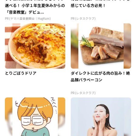
選べる！ 小学１年生夏休みからの
感じている方必見！
「音楽教室」デビュ...
PR (ヤマハ音楽振興会｜HugKum)
PR (レタスクラブ)
とりごぼうドリア
ダイレクトに広がる肉の旨み！絶
品豚バラベーコン
PR (レタスクラブ)