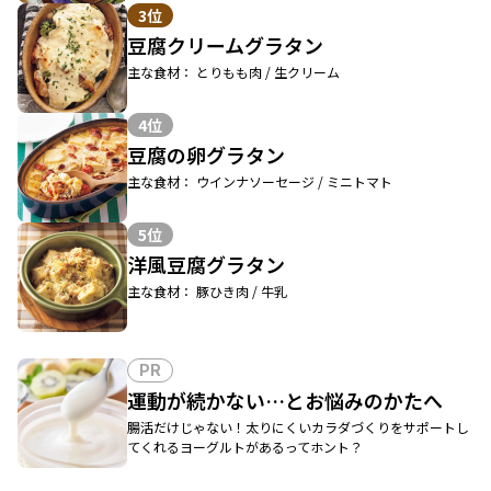
3位
豆腐クリームグラタン
主な食材： とりもも肉 / 生クリーム
4位
豆腐の卵グラタン
主な食材： ウインナソーセージ / ミニトマト
5位
洋風豆腐グラタン
主な食材： 豚ひき肉 / 牛乳
PR
運動が続かない…とお悩みのかたへ
腸活だけじゃない！太りにくいカラダづくりをサポートし
てくれるヨーグルトがあるってホント？