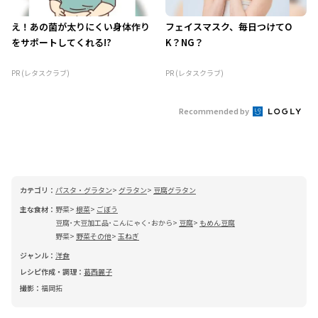
え！あの菌が太りにくい身体作り
フェイスマスク、毎日つけてO
をサポートしてくれる!?
K？NG？
PR (レタスクラブ)
PR (レタスクラブ)
Recommended by
カテゴリ：
パスタ・グラタン
グラタン
豆腐グラタン
主な食材：
野菜
根菜
ごぼう
豆腐･大豆加工品･こんにゃく･おから
豆腐
もめん豆腐
野菜
野菜その他
玉ねぎ
ジャンル：
洋食
レシピ作成・調理：
葛西麗子
撮影：
福岡拓