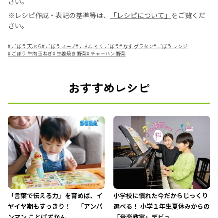
さい。
※レシピ作成・表記の基準等は、
「レシピについて」
をご覧くだ
さい。
#
ごぼう 天ぷら
#
ごぼう スープ
#
こんにゃく ごぼう
#
なす グラタン
#
ごぼう レンジ
#
ごぼう 牛肉 玉ねぎ
#
生姜焼き 野菜
#
チャーハン 野菜
おすすめレシピ
「言葉で伝える力」を育めば、イ
小学校に慣れた今だからじっくり
ヤイヤ期もすっきり！ 「アンパ
選べる！ 小学１年生夏休みからの
ンマン ことばずかん...
「音楽教室」デビュ...