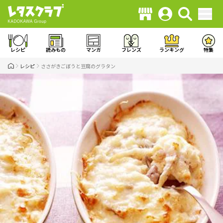
レシピ
読みもの
マンガ
フレンズ
ランキング
特集
レシピ
ささがきごぼうと豆腐のグラタン