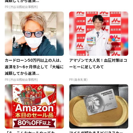
減額してから返済...
PR (渋谷法務総合事務所)
カードローン50万円以上の人は、
アマゾンで大人気！血圧対策はコ
返済を3～6ヶ月停止して『大幅に
ーヒーに足してみて
減額してから返済...
PR (渋谷法務総合事務所)
PR (森永乳業)
「え、こんなセールやってた
マイルが超たまるビジネスカー