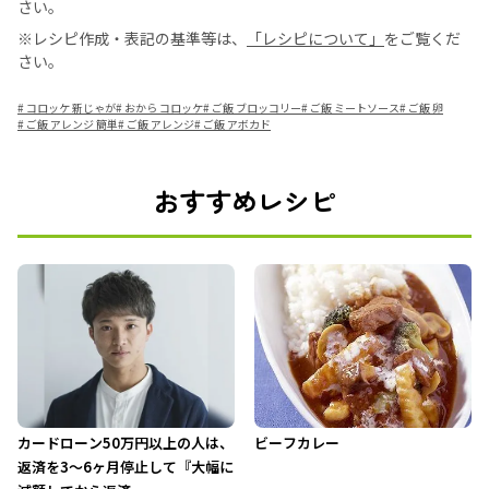
さい。
※レシピ作成・表記の基準等は、
「レシピについて」
をご覧くだ
さい。
#
コロッケ 新じゃが
#
おから コロッケ
#
ご飯 ブロッコリー
#
ご飯 ミートソース
#
ご飯 卵
#
ご飯 アレンジ 簡単
#
ご飯 アレンジ
#
ご飯 アボカド
おすすめレシピ
カードローン50万円以上の人は、
ビーフカレー
返済を3～6ヶ月停止して『大幅に