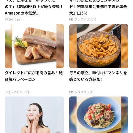
の？」80％OFF以上が続々登場！
ド！初年度年会費無料で還元率最
Amazonの本気が...
大1.125%
PR (Amazon)
PR (クレディセゾン)
ダイレクトに広がる肉の旨み！絶
毎日の献立、味付けにマンネリを
品豚バラベーコン
感じている方必見！
PR (レタスクラブ)
PR (レタスクラブ)