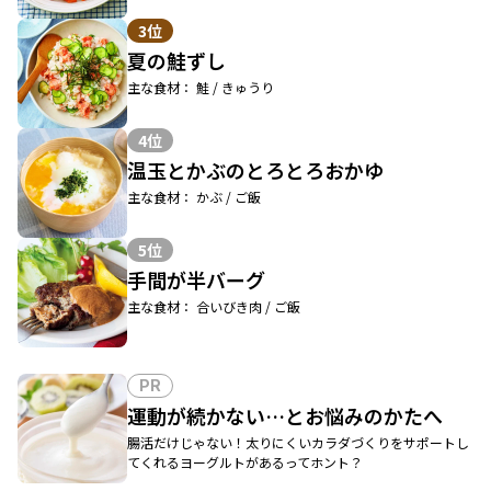
3位
夏の鮭ずし
主な食材： 鮭 / きゅうり
4位
温玉とかぶのとろとろおかゆ
主な食材： かぶ / ご飯
5位
手間が半バーグ
主な食材： 合いびき肉 / ご飯
PR
運動が続かない…とお悩みのかたへ
腸活だけじゃない！太りにくいカラダづくりをサポートし
てくれるヨーグルトがあるってホント？