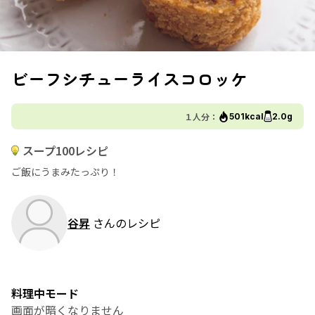
ビーフシチューライスコロッケ
１人分：
501kcal
2.0g
スープ100レシピ
ご飯にうまみたっぷり！
谷昇
さんのレシピ
料理中モード
画面が暗くなりません