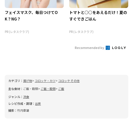
フェイスマスク、毎日つけてO
トマトと○○をあえるだけ！夏の
K？NG？
すぐできごはん
PR (レタスクラブ)
PR (レタスクラブ)
Recommended by
カテゴリ：
揚げ物
コロッケ・カツ
コロッケ その他
主な食材：
ご飯・穀類
ご飯・穀類
ご飯
ジャンル：
洋食
レシピ作成・調理：
谷昇
撮影：
竹内章雄