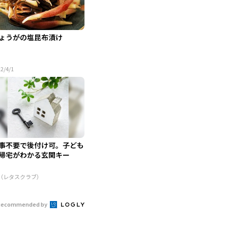
ょうがの塩昆布漬け
2/4/1
事不要で後付け可。子ども
帰宅がわかる玄関キー
R（レタスクラブ）
Recommended by