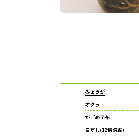
みょうが
オクラ
がごめ昆布
白だし(16倍濃縮)