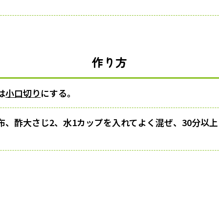
作り方
は
小口切り
にする。
布、酢大さじ2、水1カップを入れてよく混ぜ、30分以