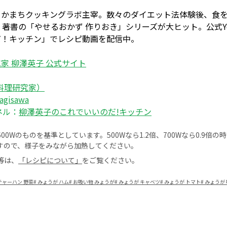
さかまちクッキングラボ主宰。数々のダイエット法体験後、食を
。著書の「やせるおかず 作りおき」シリーズが大ヒット。公式Yo
だ！キッチン」でレシピ動画を配信中。
家 柳澤英子 公式サイト
料理研究家）
agisawa
ネル：
柳澤英子のこれでいいのだ!キッチン
0Wのものを基準としています。500Wなら1.2倍、700Wなら0.9倍
すので、様子をみながら加熱してください。
等は、
「レシピについて」
をご覧ください。
チャーハン 野菜
#
みょうが ハム
#
お吸い物 みょうが
#
みょうが キャベツ
#
みょうが トマト
#
みょうが