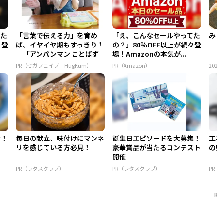
てた
「言葉で伝える力」を育め
「え、こんなセールやってた
み
々登
ば、イヤイヤ期もすっきり！
の？」80％OFF以上が続々登
「アンパンマン ことばず
場！Amazonの本気が...
かん...
PR（セガフェイブ｜HugKum）
PR（Amazon）
202
け！
毎日の献立、味付けにマンネ
誕生日エピソードを大募集！
工
リを感じている方必見！
豪華賞品が当たるコンテスト
の
開催
PR（レタスクラブ）
PR（レタスクラブ）
P