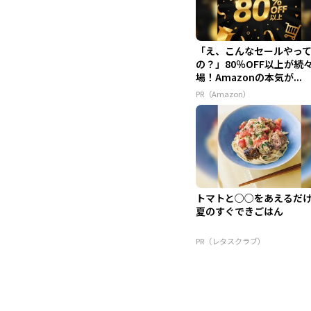
「え、こんなセールやっ
の？」80％OFF以上が続
場！Amazonの本気が...
PR（Amazon）
トマトと○○をあえるだ
夏のすぐできごはん
PR（レタスクラブ）