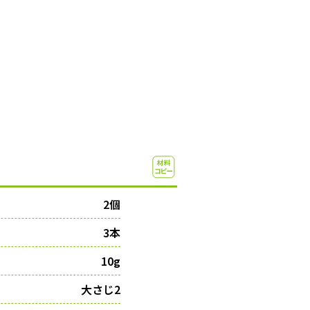
2個
3本
10g
大さじ2