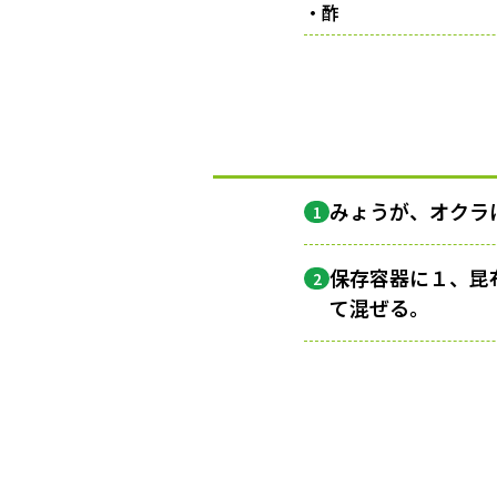
・酢
みょうが、オクラ
1
保存容器に１、昆
2
て混ぜる。