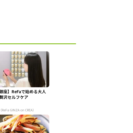
銀座】ReFaで始める大人
贅沢セルフケア
（ReFa GINZA on CREA）