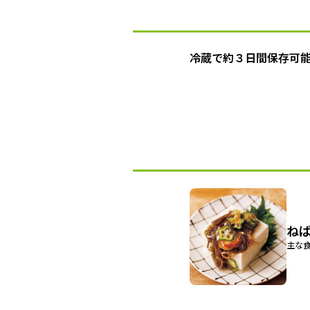
冷蔵で約３日間保存可
ね
主な食