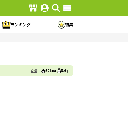
ランキング
特集
全量：
52kcal
5.6g