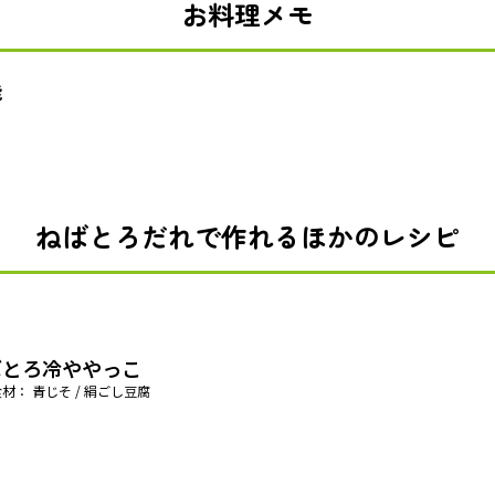
お料理メモ
能
ねばとろだれで作れるほかのレシピ
ばとろ冷ややっこ
材： 青じそ / 絹ごし豆腐