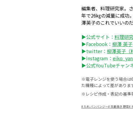
編集者、料理研究家。
年で26㎏の減量に成功
澤英子のこれでいいの
▶公式サイト：
料理研究
▶Facebook：
柳澤 英子
▶twitter：
柳澤英子（
▶Instagram：
eiko_yan
▶公式YouTubeチャン
※電子レンジを使う場合は60
た機種によって差がありま
※レシピ作成・表記の基準
#
たれ バンバンジー
#
生姜焼き 野菜
#