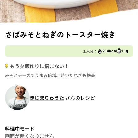
さばみそとねぎのトースター焼き
１人分：
214kcal
1.1g
もう夕飯作りに悩まない！
みそとチーズでうまみ倍増。焼いたねぎも絶品
きじまりゅうた
さんのレシピ
料理中モード
画面が暗くなりません