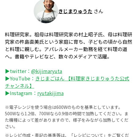
きじまりゅうた
さん
料理研究家。祖母は料理研究家の村上昭子氏、母は料理研
究家の杵島直美氏という家庭に育ち、子どもの頃から自然
と料理に親しむ。アパレルメーカー勤務を経て料理の道
へ。書籍やテレビなど、数々のメディアで活躍。
▶twitter：
@kijimaryuta
▶YouTube：
きじまごはん 【料理家きじまりゅうた公式
チャンネル】
▶Instagram：
ryutakijima
※電子レンジを使う場合は600Wのものを基準としています。
500Wなら1.2倍、700Wなら0.9倍の時間で加熱してください。ま
た機種によって差がありますので、様子をみながら加熱してくだ
さい。
※レシピ作成・表記の基準等は、
「レシピについて」
をご覧くだ