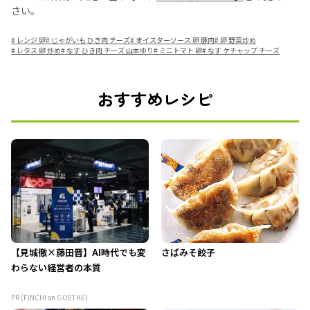
さい。
#
レンジ 卵
#
じゃがいも ひき肉 チーズ
#
オイスターソース 卵 豚肉
#
卵 野菜炒め
#
レタス 卵 炒め
#
なす ひき肉 チーズ 山本ゆり
#
ミニトマト 卵
#
なす ケチャップ チーズ
おすすめレシピ
【見城徹×藤田晋】AI時代でも変
さばみそ餃子
わらない経営者の本質
PR (FINCHI on GOETHE)