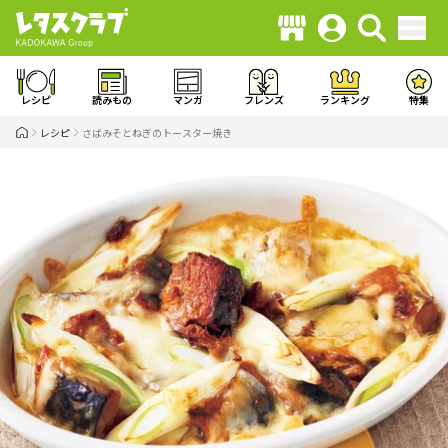
レシピ
読みもの
マンガ
フレンズ
ランキング
特集
レシピ
さばみそとねぎのトースター焼き