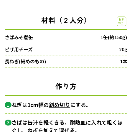
材料（２人分）
さばみそ煮缶
1缶(約150g)
ピザ用チーズ
20g
長ねぎ
(細めのもの)
1本
作り方
ねぎは1cm幅の
斜め切り
にする。
1
さばは缶汁を軽くきる。耐熱皿に入れて粗くほ
2
ぐし、ねぎを加えて混ぜる。