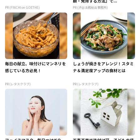
額・免除する方法』で...
PR (FINCHI on GOETHE)
PR (渋谷法務総合事務所)
毎日の献立、味付けにマンネリを
しょうが焼きをアレンジ！スタミ
感じている方必見！
ナ＆満足度アップの食材とは
PR (レタスクラブ)
PR (レタスクラブ)