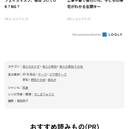
フェイスマスク、毎日つけてO
工事不要で後付け可。子どもの帰
K？NG？
宅がわかる玄関キー
PR (レタスクラブ)
PR (レタスクラブ)
Recommended by
カテゴリ：
魚介のおかず
魚介の煮物
魚介の煮物 その他
主な食材：
卵･乳製品
チーズ
ピザ用チーズ
野菜
野菜その他
長ねぎ
ジャンル：
和食
レシピ作成・調理：
きじまりゅうた
撮影：
豊田朋子
おすすめ読みもの(PR)