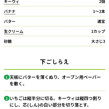
キーウィ
2個
バナナ
1〜2本
バター
適宜
生クリーム
1カップ
砂糖
大さじ3
下ごしらえ
天板にバターを薄くぬり、オーブン用ペーパー
1
を敷く。
いちごは縦半分に切る。キーウィは縦四つ割り
2
にし、芯(しん)の白い部分を切り落とす。