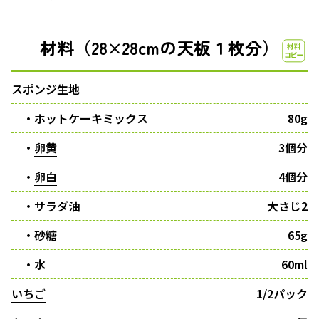
材料（28×28cmの天板１枚分）
スポンジ生地
・
ホットケーキミックス
80g
・
卵黄
3個分
・
卵白
4個分
・サラダ油
大さじ2
・砂糖
65g
・水
60ml
いちご
1/2パック