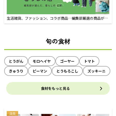
生活雑貨、ファッション、コラボ商品…編集部厳選の商品が買
えるECサイト
旬の食材
とうがん
モロヘイヤ
ゴーヤー
トマト
きゅうり
ピーマン
とうもろこし
ズッキーニ
食材をもっと見る
注目