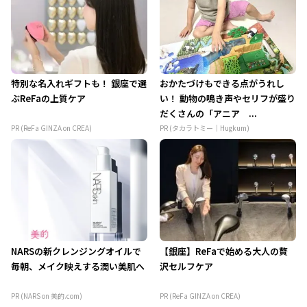
特別な名入れギフトも！ 銀座で選
おかたづけもできる点がうれし
ぶReFaの上質ケア
い！ 動物の鳴き声やセリフが盛り
だくさんの「アニア ...
PR (ReFa GINZA on CREA)
PR (タカラトミー｜Hugkum)
NARSの新クレンジングオイルで
【銀座】ReFaで始める大人の贅
毎朝、メイク映えする潤い美肌へ
沢セルフケア
PR (NARS on 美的.com)
PR (ReFa GINZA on CREA)