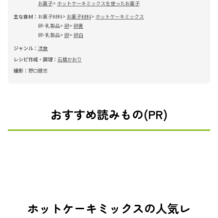
お菓子
ホットケーキミックスを使ったお菓子
主な食材：
お菓子材料
お菓子材料
ホットケーキミックス
卵･乳製品
卵
卵黄
卵･乳製品
卵
卵白
ジャンル：
洋食
レシピ作成・調理：
石橋かおり
撮影：
野口健志
おすすめ読みもの(PR)
ホットケーキミックスの人気レ