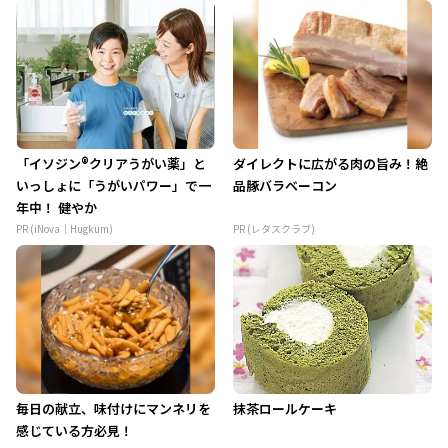
「イソジン®クリアうがい薬」と
ダイレクトに広がる肉の旨み！絶
いっしょに「うがいパワー」で一
品豚バラベーコン
年中！ 健やか
PR (iNova｜Hugkum)
PR (レタスクラブ)
毎日の献立、味付けにマンネリを
抹茶ロールケーキ
感じている方必見！