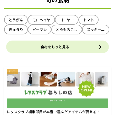
とうがん
モロヘイヤ
ゴーヤー
トマト
きゅうり
ピーマン
とうもろこし
ズッキーニ
食材をもっと見る
注目
レタスクラブ編集部員が本音で選んだアイテムが買える！