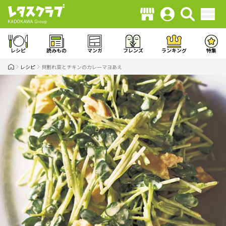
レシピ
読みもの
マンガ
フレンズ
ランキング
特集
レシピ
貝割れ菜とチキンのカレーマヨあえ