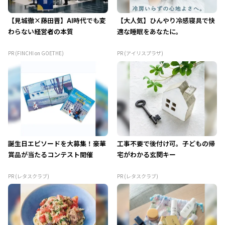
【見城徹×藤田晋】AI時代でも変
【大人気】ひんやり冷感寝具で快
わらない経営者の本質
適な睡眠をあなたに。
PR (FINCHI on GOETHE)
PR (アイリスプラザ)
誕生日エピソードを大募集！豪華
工事不要で後付け可。子どもの帰
賞品が当たるコンテスト開催
宅がわかる玄関キー
PR (レタスクラブ)
PR (レタスクラブ)