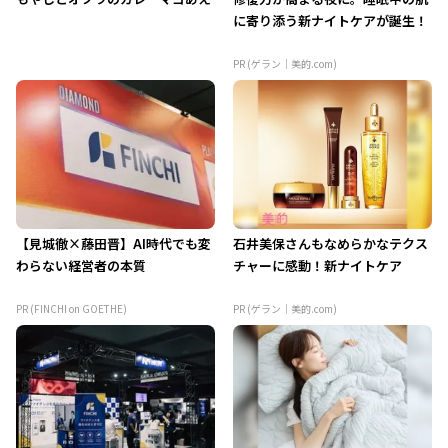
に寄り添う新ナイトケアが誕生！
PR (ゲラン｜美的.com)
【見城徹×藤田晋】AI時代でも変
石井美保さんもなめらかなテクス
わらない経営者の本質
チャーに感動！新ナイトケア
PR (FINCHI on GOETHE)
PR (ゲラン｜美的.com)