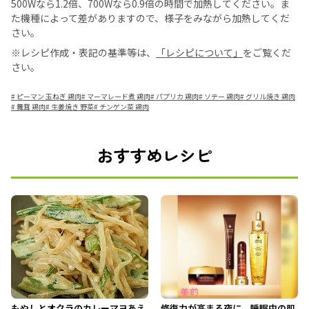
500Wなら1.2倍、700Wなら0.9倍の時間で加熱してください。ま
た機種によって差がありますので、様子をみながら加熱してくだ
さい。
※レシピ作成・表記の基準等は、
「レシピについて」
をご覧くだ
さい。
#
ピーマン 玉ねぎ 鶏肉
#
マーマレード煮 鶏肉
#
パプリカ 鶏肉
#
ソテー 鶏肉
#
グリル焼き 鶏肉
#
舞茸 鶏肉
#
生姜焼き 野菜
#
チンゲン菜 鶏肉
おすすめレシピ
もやしとオクラのカレーマヨあえ
修復力が高まる夜に。睡眠中の肌