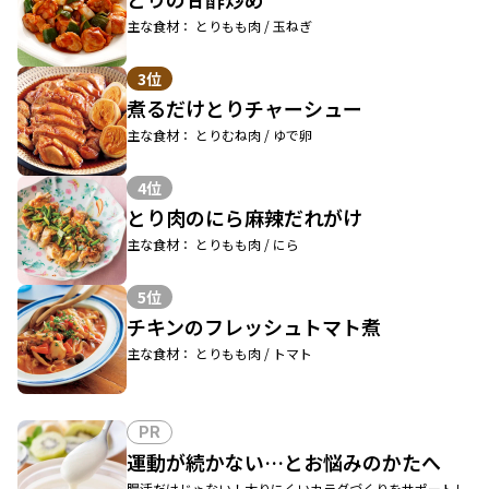
主な食材： とりもも肉 / 玉ねぎ
3位
煮るだけとりチャーシュー
主な食材： とりむね肉 / ゆで卵
4位
とり肉のにら麻辣だれがけ
主な食材： とりもも肉 / にら
5位
チキンのフレッシュトマト煮
主な食材： とりもも肉 / トマト
PR
運動が続かない…とお悩みのかたへ
腸活だけじゃない！太りにくいカラダづくりをサポートし