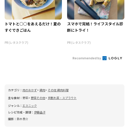
トマトと○○をあえるだけ！夏の
スマホで完結！ライフスタイル診
すぐできごはん
断にトライ！
PR (レタスクラブ)
PR (レタスクラブ)
Recommended by
カテゴリ：
肉のおかず
鶏肉
その他 鶏肉料理
主な食材：
野菜
野菜その他
貝割れ菜・スプラウト
ジャンル：
エスニック
レシピ作成・調理：
伊藤晶子
撮影：
鈴木泰介