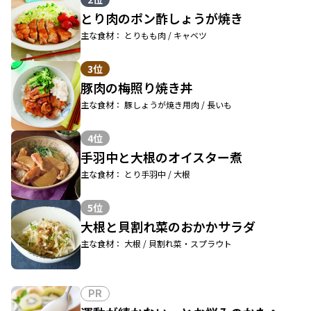
とり肉のポン酢しょうが焼き
主な食材： とりもも肉 / キャベツ
3位
豚肉の梅照り焼き丼
主な食材： 豚しょうが焼き用肉 / 長いも
4位
手羽中と大根のオイスター煮
主な食材： とり手羽中 / 大根
5位
大根と貝割れ菜のおかかサラダ
主な食材： 大根 / 貝割れ菜・スプラウト
PR