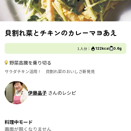
貝割れ菜とチキンのカレーマヨあえ
１人分：
122kcal
0.6g
野菜高騰を乗り切る
サラダチキン活用！ 貝割れ菜のおいしさ新発見
伊藤晶子
さんのレシピ
料理中モード
画面が暗くなりません