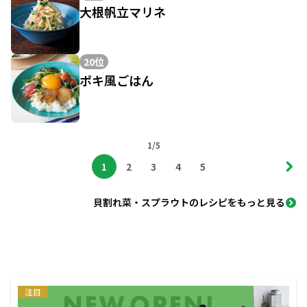
大根帆立マリネ
20位
ポキ風ごはん
1/5
1
2
3
4
5
貝割れ菜・スプラウトのレシピをもっと見る
注目