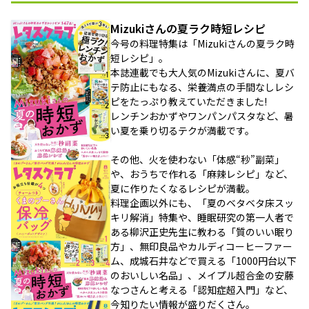
Mizukiさんの夏ラク時短レシピ
今号の料理特集は「Mizukiさんの夏ラク時
短レシピ」。
本誌連載でも大人気のMizukiさんに、夏バ
テ防止にもなる、栄養満点の手間なしレシ
ピをたっぷり教えていただきました!
レンチンおかずやワンパンパスタなど、暑
い夏を乗り切るテクが満載です。
その他、火を使わない「体感“秒”副菜」
や、おうちで作れる「麻辣レシピ」など、
夏に作りたくなるレシピが満載。
料理企画以外にも、「夏のベタベタ床スッ
キリ解消」特集や、睡眠研究の第一人者で
ある柳沢正史先生に教わる「質のいい眠り
方」、無印良品やカルディコーヒーファー
ム、成城石井などで買える「1000円台以下
のおいしい名品」、メイプル超合金の安藤
なつさんと考える「認知症超入門」など、
今知りたい情報が盛りだくさん。