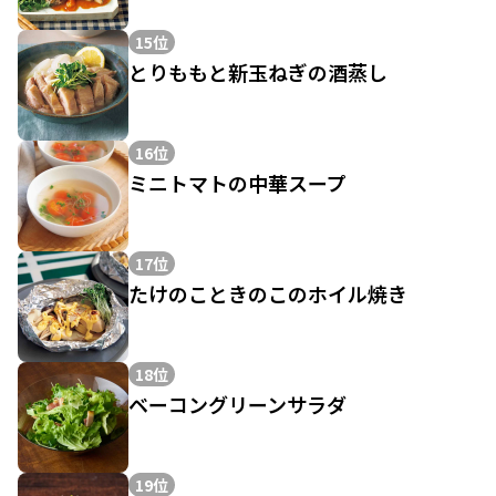
15位
とりももと新玉ねぎの酒蒸し
16位
ミニトマトの中華スープ
17位
たけのこときのこのホイル焼き
18位
ベーコングリーンサラダ
19位