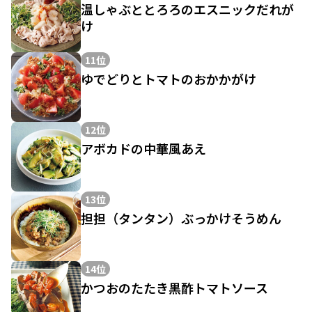
温しゃぶととろろのエスニックだれが
け
11位
ゆでどりとトマトのおかかがけ
12位
アボカドの中華風あえ
13位
担担（タンタン）ぶっかけそうめん
14位
かつおのたたき黒酢トマトソース