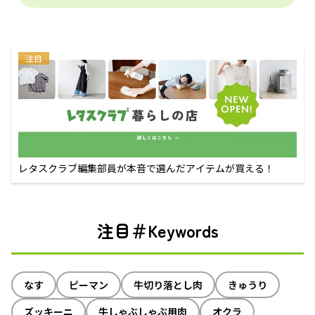
注目
レタスクラブ編集部員が本音で選んだアイテムが買える！
注目＃Keywords
なす
ピーマン
牛切り落とし肉
きゅうり
ズッキーニ
牛しゃぶしゃぶ用肉
オクラ