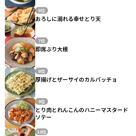
6位
おろしに溺れる幸せとり天
7位
即席ぶり大根
8位
厚揚げとザーサイのカルパッチョ
9位
とり肉とれんこんのハニーマスタード
ソテー
10位