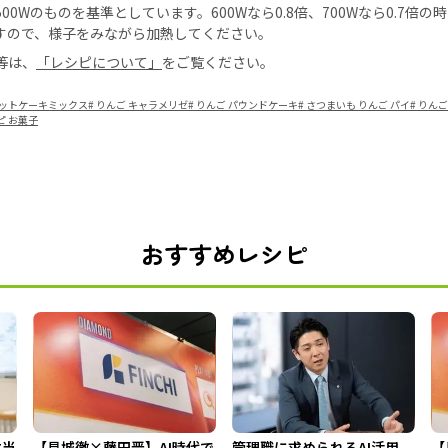
0Wのものを基準としています。600Wなら0.8倍、700Wなら0.7倍
すので、様子をみながら加熱してください。
等は、
「レシピについて」
をご覧ください。
ホットケーキミックス
#
りんご キャラメリゼ
#
りんご パウンドケーキ
#
さつまいも りんご パイ
#
りんご
ピ お菓子
おすすめレシピ
本当
【見城徹×藤田晋】AI時代で
管理職に求められるAI活用。
【