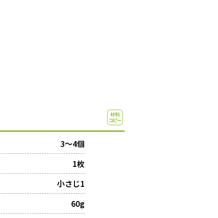
3〜4個
1枚
小さじ1
60g