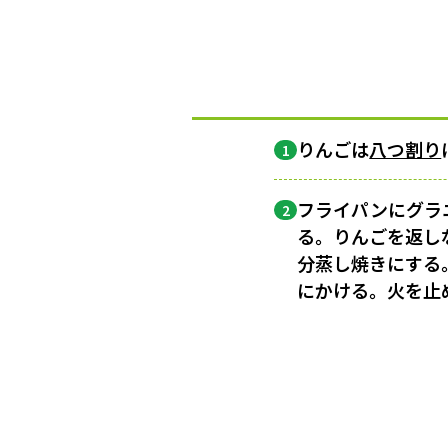
りんごは
八つ割り
1
フライパンにグラ
2
る。りんごを返し
分蒸し焼きにする
にかける。火を止