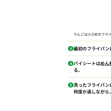
りんごは小さめのフラ
最初のフライパン
3
パイシートは
めん
4
る。
洗ったフライパン
5
何度か返しながら