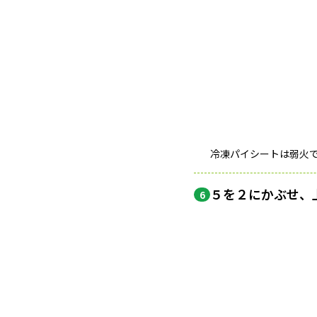
冷凍パイシートは弱火
５を２にかぶせ、
6