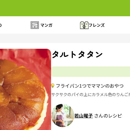
の
マンガ
フレンズ
タルトタタン
フライパン1つでママンのおやつ
サクサクのパイの上にカラメル色のりんご
若山曜子
さんのレシピ