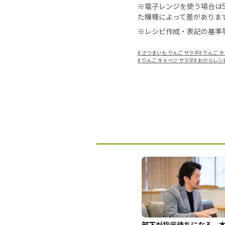
※電子レンジを使う場合は50
た機種によって差がありま
※レシピ作成・表記の基準
#
さつまいも りんご サラダ
#
りんご 
#
りんご キャベツ サラダ
#
おからレシ
部下が指示待ちになる、