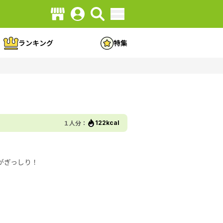
ランキング
特集
１人分：
122kcal
がぎっしり！