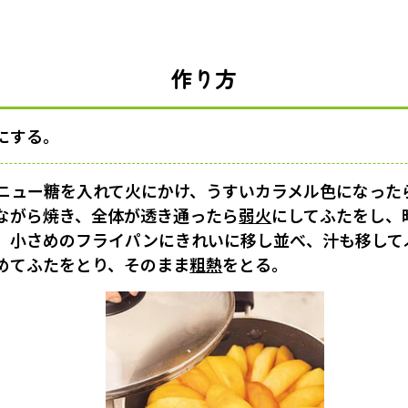
作り方
にする。
ニュー糖を入れて火にかけ、うすいカラメル色になった
ながら焼き、全体が透き通ったら
弱火
にしてふたをし、
。小さめのフライパンにきれいに移し並べ、汁も移して
めてふたをとり、そのまま
粗熱
をとる。