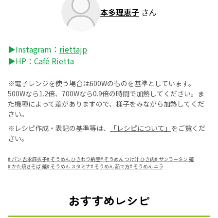
本多理恵子
さん
▶Instagram：
riettajp
▶HP：
Café Rietta
※電子レンジを使う場合は600Wのものを基準としています。
500Wなら1.2倍、700Wなら0.9倍の時間で加熱してください。ま
た機種によって差がありますので、様子をみながら加熱してくだ
さい。
※レシピ作成・表記の基準等は、
「レシピについて」
をご覧くだ
さい。
#
パン 吉永麻衣子
#
そうめん ひきわり納豆
#
そうめん つけ汁 ひき肉
#
サンラータン 麺
#
かた焼きそば 麺
#
そうめん スタミナ
#
そうめん 茹で方
#
そうめん ニラ
おすすめレシピ