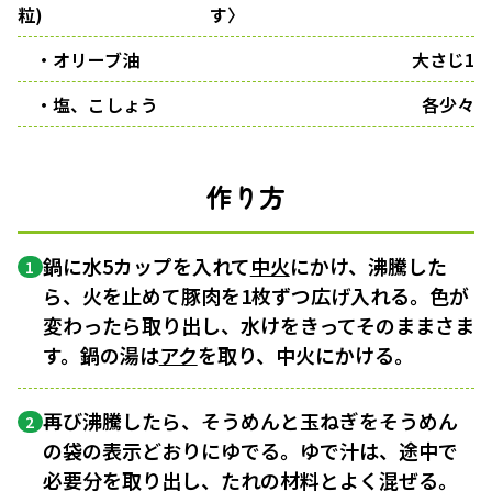
粒)
す〉
・オリーブ油
大さじ1
・塩、こしょう
各少々
作り方
鍋に水5カップを入れて
中火
にかけ、沸騰した
1
ら、火を止めて豚肉を1枚ずつ広げ入れる。色が
変わったら取り出し、水けをきってそのままさま
す。鍋の湯は
アク
を取り、中火にかける。
再び沸騰したら、そうめんと玉ねぎをそうめん
2
の袋の表示どおりにゆでる。ゆで汁は、途中で
必要分を取り出し、たれの材料とよく混ぜる。