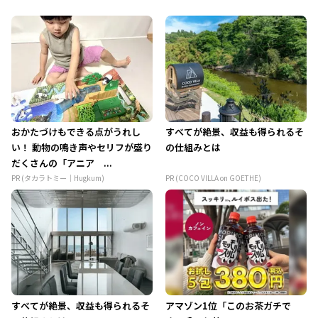
おかたづけもできる点がうれし
すべてが絶景、収益も得られるそ
い！ 動物の鳴き声やセリフが盛り
の仕組みとは
だくさんの「アニア ...
PR (タカラトミー｜Hugkum)
PR (COCO VILLA on GOETHE)
すべてが絶景、収益も得られるそ
アマゾン1位「このお茶ガチで