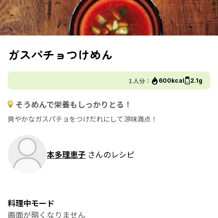
ガスパチョつけめん
１人分：
600kcal
2.1g
そうめんで栄養もしっかりとる！
爽やかなガスパチョをつけだれにして涼味満点！
本多理恵子
さんのレシピ
料理中モード
画面が暗くなりません