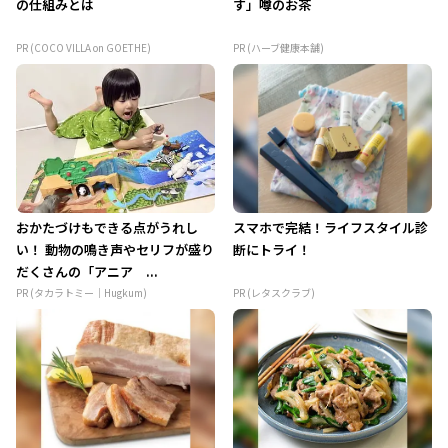
の仕組みとは
す」噂のお茶
PR (COCO VILLA on GOETHE)
PR (ハーブ健康本舗)
おかたづけもできる点がうれし
スマホで完結！ライフスタイル診
い！ 動物の鳴き声やセリフが盛り
断にトライ！
だくさんの「アニア ...
PR (タカラトミー｜Hugkum)
PR (レタスクラブ)