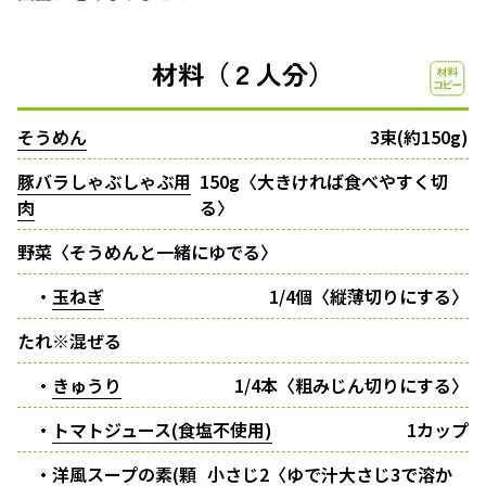
材料（２人分）
そうめん
3束(約150g)
豚バラしゃぶしゃぶ用
150g〈大きければ食べやすく切
肉
る〉
野菜〈そうめんと一緒にゆでる〉
・
玉ねぎ
1/4個〈縦薄切りにする〉
たれ※混ぜる
・
きゅうり
1/4本〈粗みじん切りにする〉
・
トマトジュース(食塩不使用)
1カップ
・洋風スープの素(顆
小さじ2〈ゆで汁大さじ3で溶か