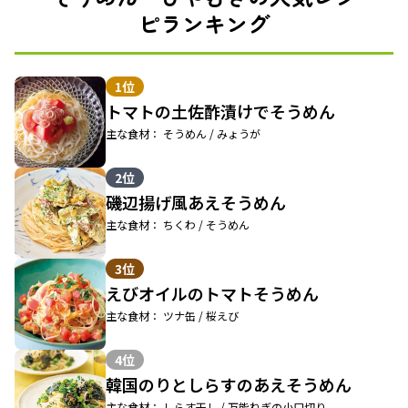
ピランキング
1位
トマトの土佐酢漬けでそうめん
主な食材： そうめん / みょうが
2位
磯辺揚げ風あえそうめん
主な食材： ちくわ / そうめん
3位
えびオイルのトマトそうめん
主な食材： ツナ缶 / 桜えび
4位
韓国のりとしらすのあえそうめん
主な食材： しらす干し / 万能ねぎの小口切り