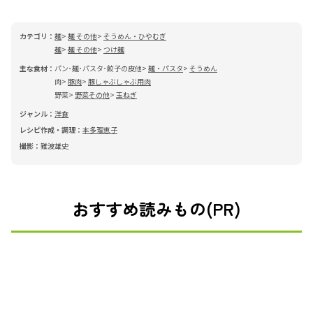
カテゴリ：
麺
麺 その他
そうめん・ひやむぎ
麺
麺 その他
つけ麺
主な食材：
パン･麺･パスタ･餃子の皮他
麺・パスタ
そうめん
肉
豚肉
豚しゃぶしゃぶ用肉
野菜
野菜その他
玉ねぎ
ジャンル：
洋食
レシピ作成・調理：
本多理恵子
撮影：
難波雄史
おすすめ読みもの(PR)