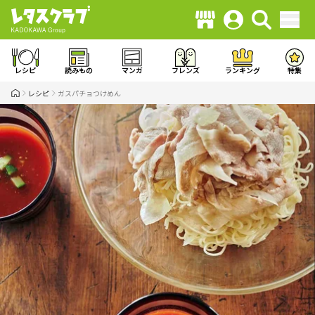
レシピ
読みもの
マンガ
フレンズ
ランキング
特集
レシピ
ガスパチョつけめん