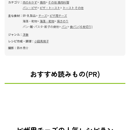
カテゴリ：
肉のおかず
挽肉
その他 挽肉料理
パン・ピザ
ピザ・トースト
トースト その他
主な食材：
卵･乳製品
チーズ
ピザ用チーズ
海藻・乾物
海藻・乾物
焼きのり
パン･麺･パスタ･餃子の皮他
パン
食パン(６枚切り)
ジャンル：
洋食
レシピ作成・調理：
小田真規子
撮影：
鈴木泰介
おすすめ読みもの(PR)
ピザ用チーズの人気レシピラン