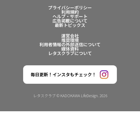
プライバシーポリシー
利用規約
ヘルプ・サポート
広告掲載について
最新トピックス
運営会社
推奨環境
利用者情報の外部送信について
媒体資料
レタスクラブについて
毎日更新！インスタもチェック！
レタスクラブ © KADOKAWA LifeDesign. 2026