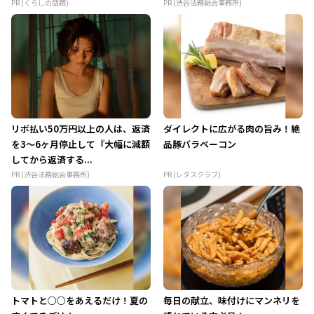
PR (くらしの話題)
PR (渋谷法務総合事務所)
リボ払い50万円以上の人は、返済
ダイレクトに広がる肉の旨み！絶
を3～6ヶ月停止して『大幅に減額
品豚バラベーコン
してから返済する...
PR (渋谷法務総合事務所)
PR (レタスクラブ)
トマトと○○をあえるだけ！夏の
毎日の献立、味付けにマンネリを