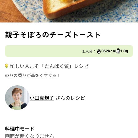
親子そぼろのチーズトースト
１人分：
352kcal
1.8g
忙しい人こそ「たんぱく質」レシピ
のりの香りが鼻をくすぐる！
小田真規子
さんのレシピ
料理中モード
画面が暗くなりません