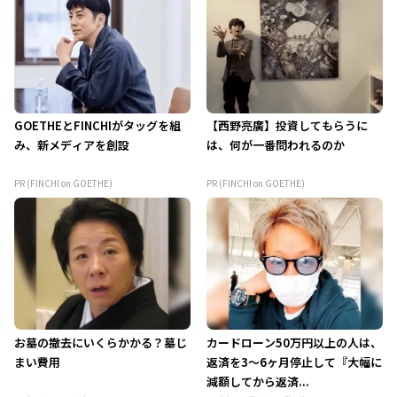
GOETHEとFINCHIがタッグを組
【西野亮廣】投資してもらうに
み、新メディアを創設
は、何が一番問われるのか
PR (FINCHI on GOETHE)
PR (FINCHI on GOETHE)
お墓の撤去にいくらかかる？墓じ
カードローン50万円以上の人は、
まい費用
返済を3～6ヶ月停止して『大幅に
減額してから返済...