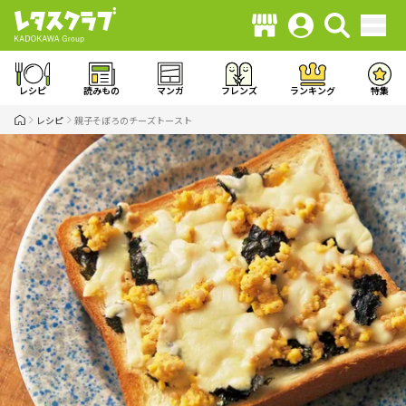
レシピ
読みもの
マンガ
フレンズ
ランキング
特集
レシピ
親子そぼろのチーズトースト