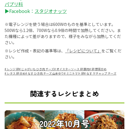
パプリ科
▶Facebook：
スタジオナッツ
※電子レンジを使う場合は600Wのものを基準としています。
500Wなら1.2倍、700Wなら0.9倍の時間で加熱してください。ま
た機種によって差がありますので、様子をみながら加熱してくだ
さい。
※レシピ作成・表記の基準等は、
「レシピについて」
をご覧くだ
さい。
#
レンジ 卵
#
じゃがいも ひき肉 チーズ
#
オイスターソース 卵 豚肉
#
卵 野菜炒め
#
レタス 卵 炒め
#
なす ひき肉 チーズ 山本ゆり
#
ミニトマト 卵
#
なす ケチャップ チーズ
関連するレシピまとめ
2022年10月号