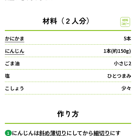
材料（２人分）
かにかま
5本
にんじん
1本(約150g)
ごま油
小さじ2
塩
ひとつまみ
こしょう
少々
作り方
にんじんは
斜め薄切り
にしてから
細切り
にす
1