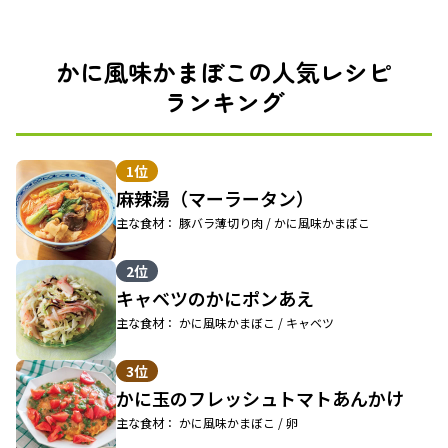
かに風味かまぼこの人気レシピ
ランキング
1位
麻辣湯（マーラータン）
主な食材： 豚バラ薄切り肉 / かに風味かまぼこ
2位
キャベツのかにポンあえ
主な食材： かに風味かまぼこ / キャベツ
3位
かに玉のフレッシュトマトあんかけ
主な食材： かに風味かまぼこ / 卵