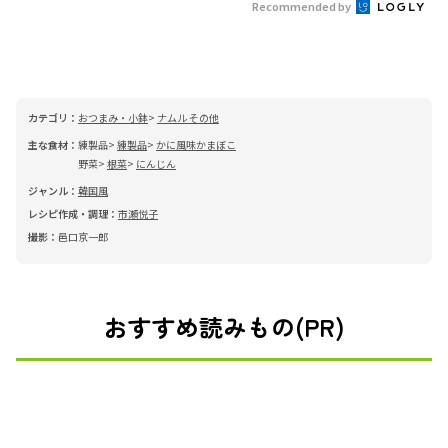
Recommended by
カテゴリ：
おつまみ・小鉢
ナムル その他
主な食材：
練製品
練製品
かに風味かまぼこ
野菜
根菜
にんじん
ジャンル：
韓国風
レシピ作成・調理：
市瀬悦子
撮影：
邑口京一郎
おすすめ読みもの(PR)