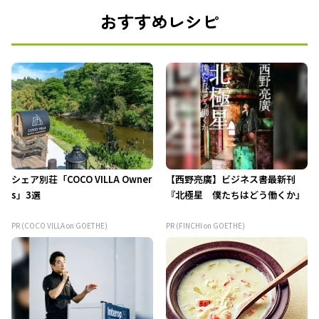
おすすめレシピ
シェア別荘「COCO VILLA Owner
【西野亮廣】ビジネス書最新刊
s」3選
『北極星 僕たちはどう働くか』
PR (COCO VILLA on GOETHE)
PR (FINCHI on GOETHE)