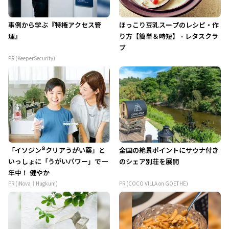
事例から学ぶ『特権アクセス管
ほっこり豆乳スープのレシピ・作
理』
り方【簡単＆時短】 - レタスクラ
ブ
PR (KeeperSecurity)
「イソジン®クリアうがい薬」と
全国の絶景ポイントにサウナ付き
いっしょに「うがいパワー」で一
のシェア別荘を展開
年中！ 健やか
PR (iNova｜Hugkum)
PR (COCO VILLA on GOETHE)