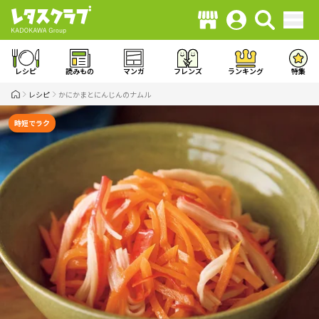
レシピ
読みもの
マンガ
フレンズ
ランキング
特集
レシピ
かにかまとにんじんのナムル
時短でラク