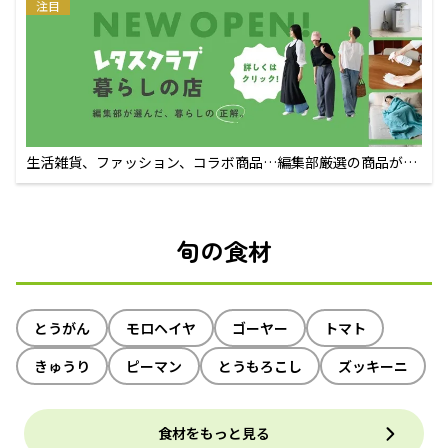
注目
生活雑貨、ファッション、コラボ商品…編集部厳選の商品が買
えるECサイト
旬の食材
とうがん
モロヘイヤ
ゴーヤー
トマト
きゅうり
ピーマン
とうもろこし
ズッキーニ
食材をもっと見る