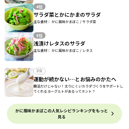
4位
サラダ菜とかにかまのサラダ
主な食材： かに風味かまぼこ / サラダ菜
5位
浅漬けレタスのサラダ
主な食材： かに風味かまぼこ / レタス
PR
運動が続かない…とお悩みのかたへ
腸活だけじゃない！太りにくいカラダづくりをサポートし
てくれるヨーグルトがあるってホント？
かに風味かまぼこの人気レシピランキングをもっと
見る