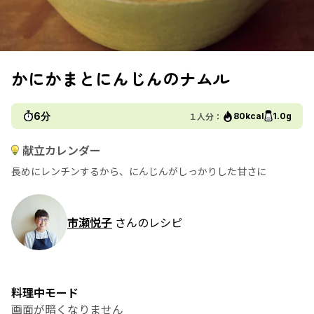
かにかまとにんじんのナムル
6分
１人分：
80kcal
1.0g
献立カレンダー
長めにレンチンするから、にんじんがしっかりした甘さに
市瀬悦子
さんのレシピ
料理中モード
画面が暗くなりません