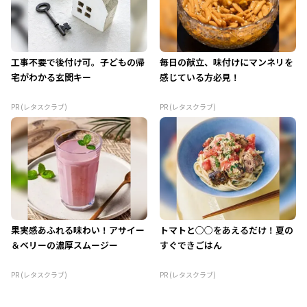
工事不要で後付け可。子どもの帰
毎日の献立、味付けにマンネリを
宅がわかる玄関キー
感じている方必見！
PR (レタスクラブ)
PR (レタスクラブ)
果実感あふれる味わい！アサイー
トマトと○○をあえるだけ！夏の
＆ベリーの濃厚スムージー
すぐできごはん
PR (レタスクラブ)
PR (レタスクラブ)