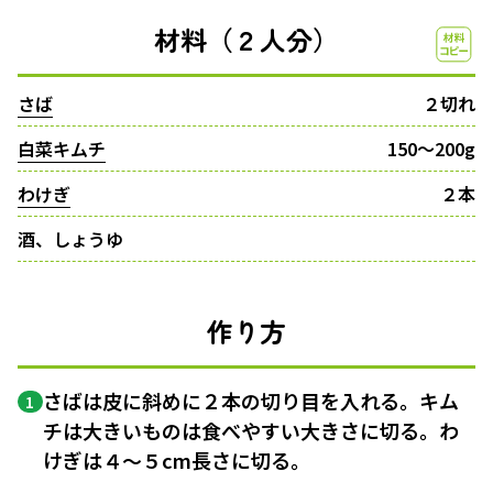
材料（２人分）
さば
２切れ
白菜キムチ
150〜200g
わけぎ
２本
酒、しょうゆ
作り方
さばは皮に斜めに２本の切り目を入れる。キム
1
チは大きいものは食べやすい大きさに切る。わ
けぎは４〜５cm長さに切る。