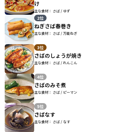
け
主な食材： さば / ゆず
2位
ねぎさば春巻き
主な食材： さば / 万能ねぎ
3位
さばのしょうが焼き
主な食材： さば / れんこん
4位
さばのみそ煮
主な食材： さば / ピーマン
5位
さばなす
主な食材： さば / なす