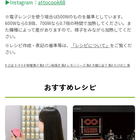
▶Instagram：
attocook68
※電子レンジを使う場合は500Wのものを基準としています。
600Wなら0.8倍、700Wなら0.7倍の時間で加熱してください。ま
た機種によって差がありますので、様子をみながら加熱してくだ
さい。
※レシピ作成・表記の基準等は、
「レシピについて」
をご覧くだ
さい。
#
さば トマト
#
味噌漬け 魚
#
パン粉焼き 魚
#
レモンソース 魚
#
大根に合う 魚
#
たけのこ 魚
おすすめレシピ