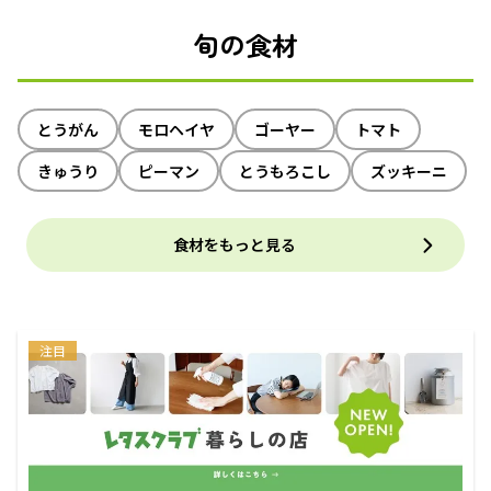
旬の食材
とうがん
モロヘイヤ
ゴーヤー
トマト
きゅうり
ピーマン
とうもろこし
ズッキーニ
食材をもっと見る
注目