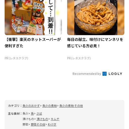
【衝撃】楽天のネットスーパーが
毎日の献立、味付けにマンネリを
便利すぎた
感じている方必見！
PR (レタスクラブ)
PR (レタスクラブ)
Recommended by
カテゴリ：
魚介のおかず
魚介の煮物
魚介の煮物 その他
主な食材：
魚介
魚
さば
漬けもの
漬けもの
キムチ
野菜
野菜その他
わけぎ