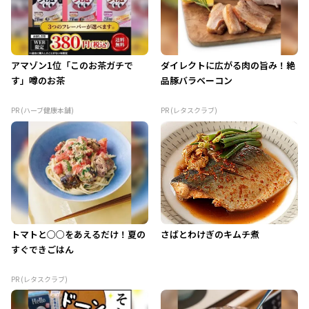
アマゾン1位「このお茶ガチで
ダイレクトに広がる肉の旨み！絶
す」噂のお茶
品豚バラベーコン
PR (ハーブ健康本舗)
PR (レタスクラブ)
トマトと○○をあえるだけ！夏の
さばとわけぎのキムチ煮
すぐできごはん
PR (レタスクラブ)