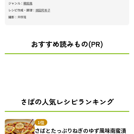
ジャンル：
韓国風
レシピ作成・調理：
坂田阿希子
撮影：
貝塚隆
おすすめ読みもの(PR)
さばの人気レシピランキング
1位
さばとたっぷりねぎのゆず風味南蛮漬