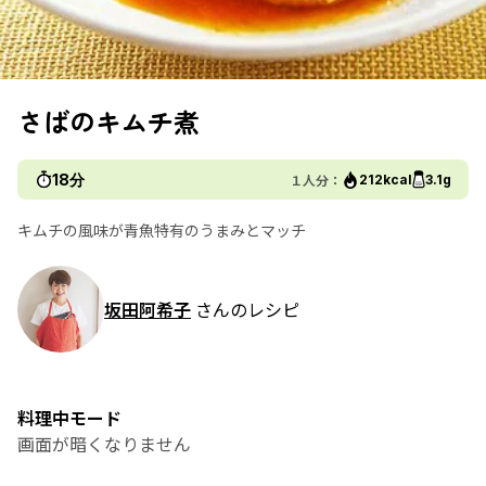
さばのキムチ煮
18分
１人分：
212kcal
3.1g
キムチの風味が青魚特有のうまみとマッチ
坂田阿希子
さんのレシピ
料理中モード
画面が暗くなりません