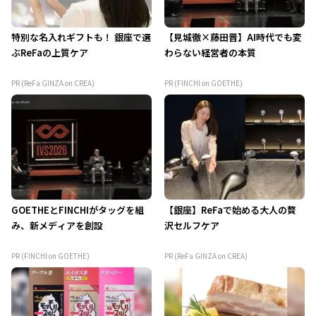
特別な名入れギフトも！ 銀座で選
【見城徹×藤田晋】AI時代でも変
ぶReFaの上質ケア
わらない経営者の本質
PR (ReFa GINZA on CREA)
PR (FINCHI on GOETHE)
GOETHEとFINCHIがタッグを組
【銀座】ReFaで始める大人の贅
み、新メディアを創設
沢セルフケア
PR (FINCHI on GOETHE)
PR (ReFa GINZA on CREA)