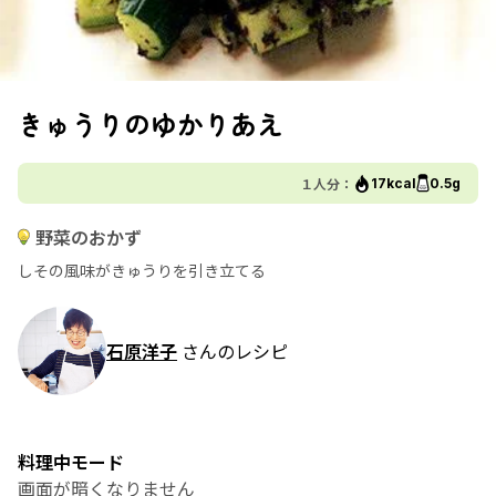
きゅうりのゆかりあえ
１人分：
17kcal
0.5g
野菜のおかず
しその風味がきゅうりを引き立てる
石原洋子
さんのレシピ
料理中モード
画面が暗くなりません