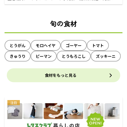
えるECサイト
旬の食材
とうがん
モロヘイヤ
ゴーヤー
トマト
きゅうり
ピーマン
とうもろこし
ズッキーニ
食材をもっと見る
注目