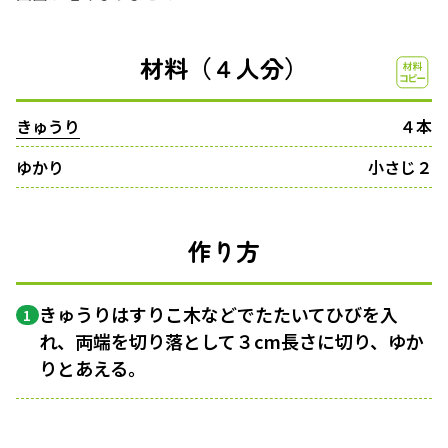
材料（４人分）
きゅうり
４本
ゆかり
小さじ２
作り方
きゅうりはすりこ木などでたたいてひびを入
1
れ、両端を切り落として３cm長さに切り、ゆか
りとあえる。