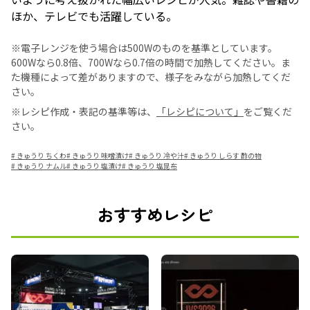
ほか、テレビでも活躍している。
※電子レンジを使う場合は500Wのものを基準としています。
600Wなら0.8倍、700Wなら0.7倍の時間で加熱してください。ま
た機種によって差がありますので、様子をみながら加熱してくだ
さい。
※レシピ作成・表記の基準等は、
「レシピについて」
をご覧くだ
さい。
#
きゅうり ちくわ
#
きゅうり 味噌漬け
#
きゅうり 冷や汁
#
きゅうり しらす 酢の物
#
きゅうり ナムル
#
きゅうり 塩漬け
#
きゅうり 塩昆布
おすすめレシピ