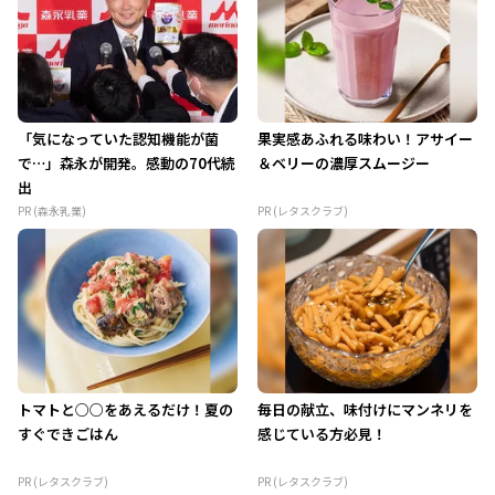
「気になっていた認知機能が菌
果実感あふれる味わい！アサイー
で…」森永が開発。感動の70代続
＆ベリーの濃厚スムージー
出
PR (森永乳業)
PR (レタスクラブ)
トマトと○○をあえるだけ！夏の
毎日の献立、味付けにマンネリを
すぐできごはん
感じている方必見！
PR (レタスクラブ)
PR (レタスクラブ)