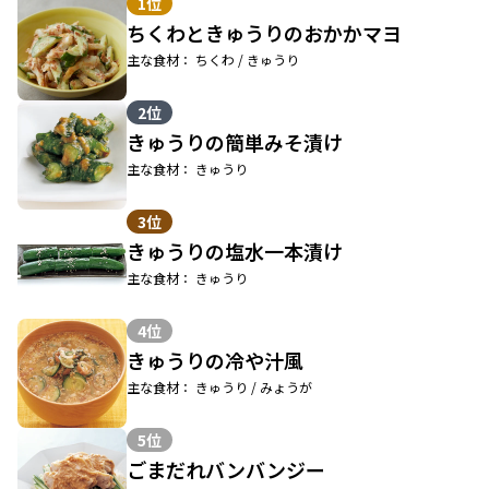
1位
ちくわときゅうりのおかかマヨ
主な食材： ちくわ / きゅうり
2位
きゅうりの簡単みそ漬け
主な食材： きゅうり
3位
きゅうりの塩水一本漬け
主な食材： きゅうり
4位
きゅうりの冷や汁風
主な食材： きゅうり / みょうが
5位
ごまだれバンバンジー