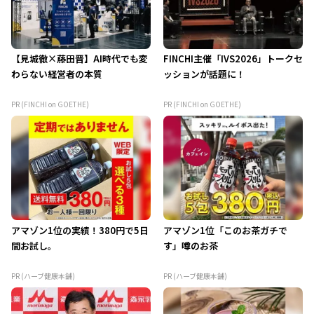
【見城徹×藤田晋】AI時代でも変
FINCHI主催「IVS2026」トークセ
わらない経営者の本質
ッションが話題に！
PR (FINCHI on GOETHE)
PR (FINCHI on GOETHE)
アマゾン1位の実績！380円で5日
アマゾン1位「このお茶ガチで
間お試し。
す」噂のお茶
PR (ハーブ健康本舗)
PR (ハーブ健康本舗)