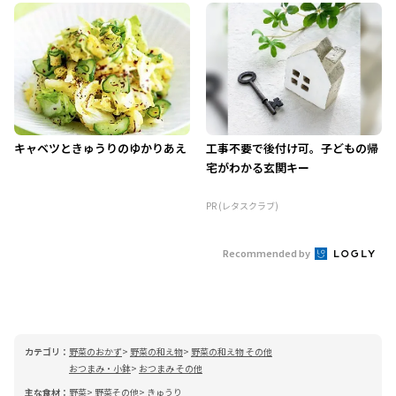
キャベツときゅうりのゆかりあえ
工事不要で後付け可。子どもの帰
宅がわかる玄関キー
PR (レタスクラブ)
Recommended by
カテゴリ：
野菜のおかず
野菜の和え物
野菜の和え物 その他
おつまみ・小鉢
おつまみ その他
主な食材：
野菜
野菜その他
きゅうり