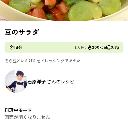
豆のサラダ
18分
１人分：
200kcal
0.8g
そら豆といんげんをドレッシングであえた
石原洋子
さんのレシピ
料理中モード
画面が暗くなりません