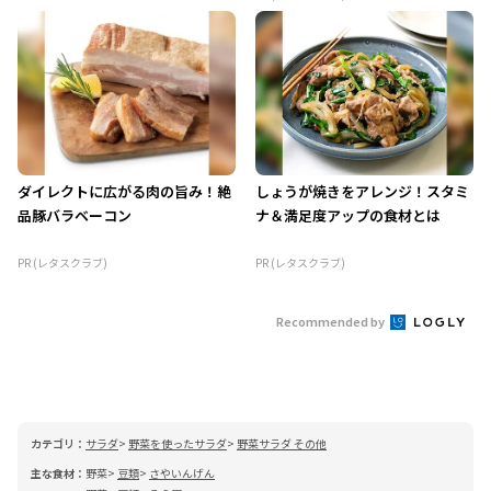
ダイレクトに広がる肉の旨み！絶
しょうが焼きをアレンジ！スタミ
品豚バラベーコン
ナ＆満足度アップの食材とは
PR (レタスクラブ)
PR (レタスクラブ)
Recommended by
カテゴリ：
サラダ
野菜を使ったサラダ
野菜サラダ その他
主な食材：
野菜
豆類
さやいんげん