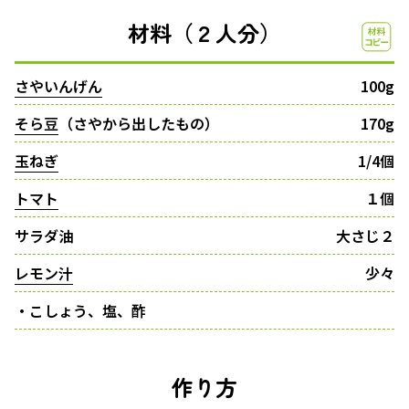
材料（２人分）
さやいんげん
100g
そら豆
（さやから出したもの）
170g
玉ねぎ
1/4個
トマト
１個
サラダ油
大さじ２
レモン汁
少々
・こしょう、塩、酢
作り方