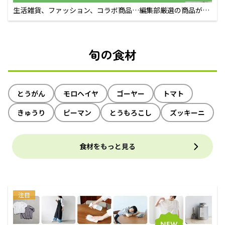
生活雑貨、ファッション、コラボ商品…編集部厳選の商品が買
えるECサイト
旬の食材
とうがん
モロヘイヤ
ゴーヤー
トマト
きゅうり
ピーマン
とうもろこし
ズッキーニ
食材をもっと見る
注目