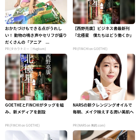
おかたづけもできる点がうれし
【西野亮廣】ビジネス書最新刊
い！ 動物の鳴き声やセリフが盛り
『北極星 僕たちはどう働くか』
だくさんの「アニア ...
PR (タカラトミー｜Hugkum)
PR (FINCHI on GOETHE)
GOETHEとFINCHIがタッグを組
NARSの新クレンジングオイルで
み、新メディアを創設
毎朝、メイク映えする潤い美肌へ
PR (FINCHI on GOETHE)
PR (NARS on 美的.com)