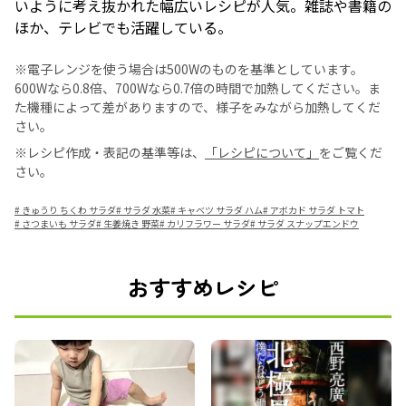
いように考え抜かれた幅広いレシピが人気。雑誌や書籍の
ほか、テレビでも活躍している。
※電子レンジを使う場合は500Wのものを基準としています。
600Wなら0.8倍、700Wなら0.7倍の時間で加熱してください。ま
た機種によって差がありますので、様子をみながら加熱してくだ
さい。
※レシピ作成・表記の基準等は、
「レシピについて」
をご覧くだ
さい。
#
きゅうり ちくわ サラダ
#
サラダ 水菜
#
キャベツ サラダ ハム
#
アボカド サラダ トマト
#
さつまいも サラダ
#
生姜焼き 野菜
#
カリフラワー サラダ
#
サラダ スナップエンドウ
おすすめレシピ