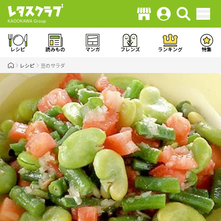
レシピ
読みもの
マンガ
フレンズ
ランキング
特集
レシピ
豆のサラダ