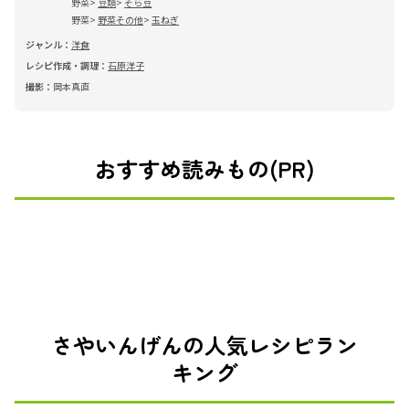
野菜
豆類
そら豆
野菜
野菜その他
玉ねぎ
ジャンル：
洋食
レシピ作成・調理：
石原洋子
撮影：
岡本真直
おすすめ読みもの(PR)
さやいんげんの人気レシピラン
キング