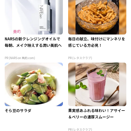
NARSの新クレンジングオイルで
毎日の献立、味付けにマンネリを
毎朝、メイク映えする潤い美肌へ
感じている方必見！
PR (NARS on 美的.com)
PR (レタスクラブ)
そら豆のサラダ
果実感あふれる味わい！アサイー
＆ベリーの濃厚スムージー
PR (レタスクラブ)