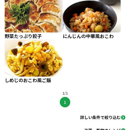
野菜たっぷり餃子
にんじんの中華風おこわ
しめじのおこわ風ご飯
1/1
1
詳しい条件で絞り込む