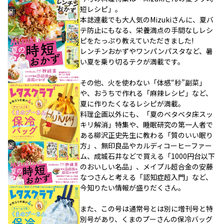
短レシピ」。
本誌連載でも大人気のMizukiさんに、夏バ
テ防止にもなる、栄養満点の手間なしレシ
ピをたっぷり教えていただきました!
レンチンおかずやワンパンパスタなど、暑
い夏を乗り切るテクが満載です。
その他、火を使わない「体感“秒”副菜」
や、おうちで作れる「麻辣レシピ」など、
夏に作りたくなるレシピが満載。
料理企画以外にも、「夏のベタベタ床スッ
キリ解消」特集や、睡眠研究の第一人者で
ある柳沢正史先生に教わる「質のいい眠り
方」、無印良品やカルディコーヒーファー
ム、成城石井などで買える「1000円台以下
のおいしい名品」、メイプル超合金の安藤
なつさんと考える「認知症超入門」など、
今知りたい情報が盛りだくさん。
また、この号は通常号とは別に増刊号と特
別号があり、くまのプーさんの保冷バッグ