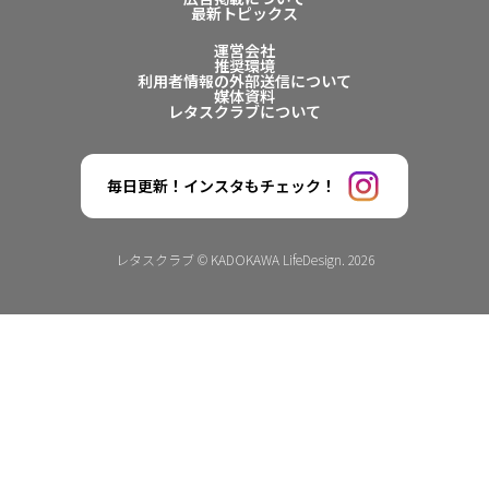
最新トピックス
運営会社
推奨環境
利用者情報の外部送信について
媒体資料
レタスクラブについて
毎日更新！インスタもチェック！
レタスクラブ © KADOKAWA LifeDesign. 2026