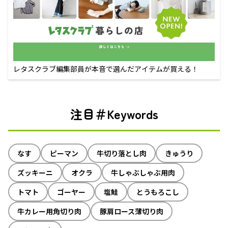
レタスクラブ編集部員が本音で選んだアイテムが買える！
注目＃Keywords
なす
ピーマン
牛切り落とし肉
きゅうり
ズッキーニ
オクラ
牛しゃぶしゃぶ用肉
トマト
ゴーヤー
塩鮭
とうもろこし
牛カレー用角切り肉
豚肩ロース薄切り肉