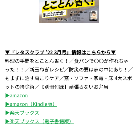
▼『レタスクラブ ’22 3月号』情報はこちらから▼
料理の手間をとことん省く！／食パンで〇〇が作れちゃ
った！！／新玉ねぎレシピ／防災の要は家の中にあり！／
もまずに治す肩こりケア／窓・ソファ・家電・床 4大スポ
ットの掃除術／【別冊付録】頑張らないお弁当
▶amazon
▶amazon（Kindle版）
▶楽天ブックス
▶楽天ブックス（電子書籍版）