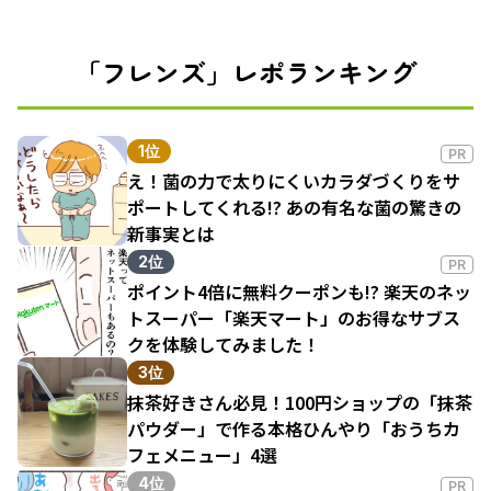
「フレンズ」レポランキング
1位
PR
え！菌の力で太りにくいカラダづくりをサ
ポートしてくれる!? あの有名な菌の驚きの
新事実とは
2位
PR
ポイント4倍に無料クーポンも!? 楽天のネッ
トスーパー「楽天マート」のお得なサブス
クを体験してみました！
3位
抹茶好きさん必見！100円ショップの「抹茶
パウダー」で作る本格ひんやり「おうちカ
フェメニュー」4選
4位
PR