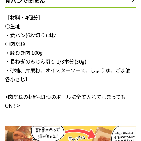
食パンで肉まん
［材料・4個分］
○生地
・食パン(6枚切り) 4枚
○肉だね
・
豚ひき肉
100g
・
長ねぎのみじん切り
1/3本分(30g)
・砂糖、片栗粉、オイスターソース、しょうゆ、ごま油
各小さじ1
<肉だねの材料は1つのボールに全て入れてしまっても
OK！>