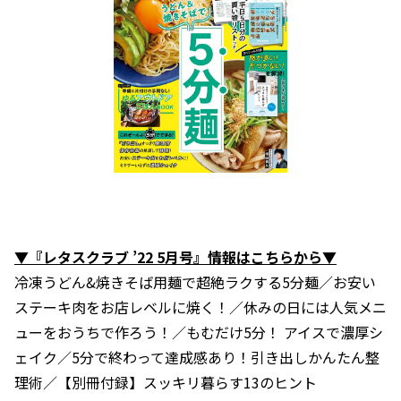
▼『レタスクラブ ’22 5月号』情報はこちらから▼
冷凍うどん&焼きそば用麺で超絶ラクする5分麺／お安い
ステーキ肉をお店レベルに焼く！／休みの日には人気メニ
ューをおうちで作ろう！／もむだけ5分！ アイスで濃厚シ
ェイク／5分で終わって達成感あり！引き出しかんたん整
理術／【別冊付録】スッキリ暮らす13のヒント