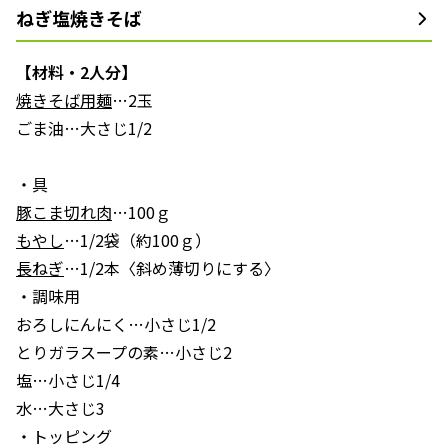
ねぎ塩焼きそば
【材料・2人分】
焼きそば用麺
…2玉
ごま油…大さじ1/2
・具
豚こま切れ肉
…100ｇ
もやし
…1/2袋（約100ｇ）
長ねぎ
…1/2本〈斜め薄切りにする〉
・調味用
おろしにんにく…小さじ1/2
とりガラスープの素…小さじ2
塩…小さじ1/4
水…大さじ3
・トッピング