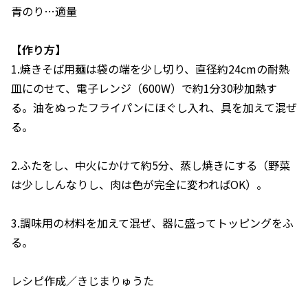
青のり…適量
【作り方】
1.焼きそば用麺は袋の端を少し切り、直径約24cmの耐熱
皿にのせて、電子レンジ（600W）で約1分30秒加熱す
る。油をぬったフライパンにほぐし入れ、具を加えて混ぜ
る。
2.ふたをし、中火にかけて約5分、蒸し焼きにする（野菜
は少ししんなりし、肉は色が完全に変わればOK）。
3.調味用の材料を加えて混ぜ、器に盛ってトッピングをふ
る。
レシピ作成／きじまりゅうた