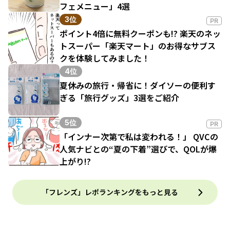
フェメニュー」4選
3位
PR
ポイント4倍に無料クーポンも!? 楽天のネッ
トスーパー「楽天マート」のお得なサブス
クを体験してみました！
4位
夏休みの旅行・帰省に！ダイソーの便利す
ぎる「旅行グッズ」3選をご紹介
5位
PR
「インナー次第で私は変われる！」 QVCの
人気ナビとの“夏の下着”選びで、QOLが爆
上がり!?
「フレンズ」レポランキングをもっと見る