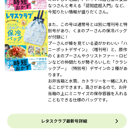
なつさんと考える「認知症超入門」など、
今知りたい情報が盛りだくさん。
また、この号は通常号とは別に増刊号と特
別号があり、くまのプーさんの保冷バッグ
が付録に！
プーさんが蜂を見ている姿がかわいい「ハ
ニーポットデザイン」（増刊号）と、原作
のくまのプーさんやクリストファー・ロビ
ンなどの仲間たちが勢ぞろいした「クラシ
ックプー」（特別号）デザインの２種があ
ります。
お弁当箱と水筒、カトラリーを一緒に入れ
ることができます。高さがあるので、お弁
当箱の上にミニサイズの保存容器を入れる
こともできる仕様のバッグです。
レタスクラブ最新号詳細