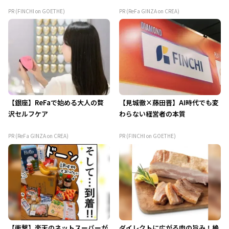
PR (FINCHI on GOETHE)
PR (ReFa GINZA on CREA)
【銀座】ReFaで始める大人の贅
【見城徹×藤田晋】AI時代でも変
沢セルフケア
わらない経営者の本質
PR (ReFa GINZA on CREA)
PR (FINCHI on GOETHE)
【衝撃】楽天のネットスーパーが
ダイレクトに広がる肉の旨み！絶