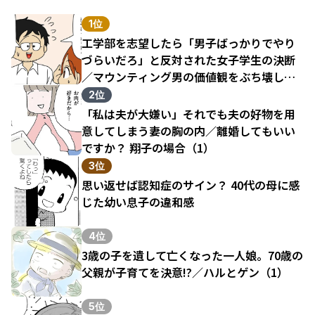
1位
工学部を志望したら「男子ばっかりでやり
づらいだろ」と反対された女子学生の決断
／マウンティング男の価値観をぶち壊した
結果（1）
2位
「私は夫が大嫌い」それでも夫の好物を用
意してしまう妻の胸の内／離婚してもいい
ですか？ 翔子の場合（1）
3位
思い返せば認知症のサイン？ 40代の母に感
じた幼い息子の違和感
4位
3歳の子を遺して亡くなった一人娘。70歳の
父親が子育てを決意!?／ハルとゲン（1）
5位