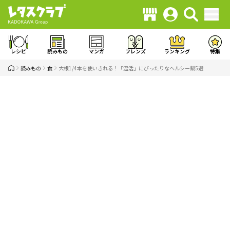
レシピ
読みもの
マンガ
フレンズ
ランキング
特集
読みもの
食
大根1/4本を使いきれる！「温活」にぴったりなヘルシー鍋5選