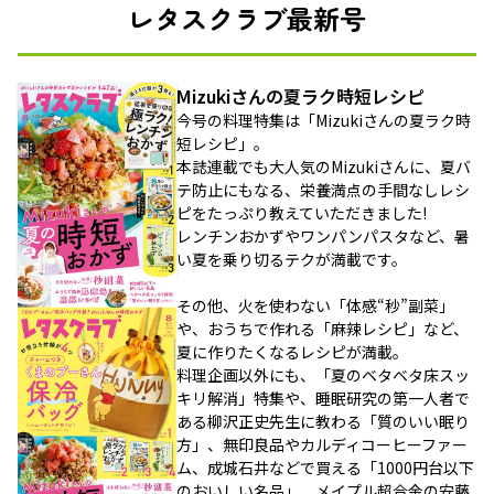
レタスクラブ最新号
Mizukiさんの夏ラク時短レシピ
今号の料理特集は「Mizukiさんの夏ラク時
短レシピ」。
本誌連載でも大人気のMizukiさんに、夏バ
テ防止にもなる、栄養満点の手間なしレシ
ピをたっぷり教えていただきました!
レンチンおかずやワンパンパスタなど、暑
い夏を乗り切るテクが満載です。
その他、火を使わない「体感“秒”副菜」
や、おうちで作れる「麻辣レシピ」など、
夏に作りたくなるレシピが満載。
料理企画以外にも、「夏のベタベタ床スッ
キリ解消」特集や、睡眠研究の第一人者で
ある柳沢正史先生に教わる「質のいい眠り
方」、無印良品やカルディコーヒーファー
ム、成城石井などで買える「1000円台以下
のおいしい名品」、メイプル超合金の安藤