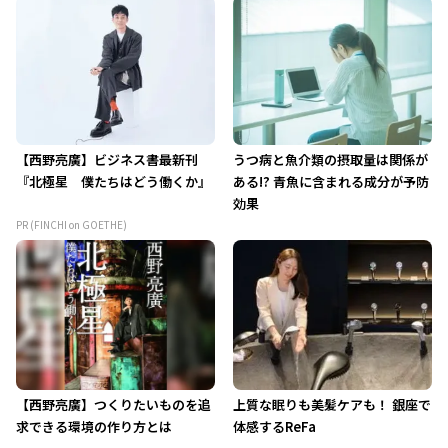
【西野亮廣】ビジネス書最新刊
うつ病と魚介類の摂取量は関係が
『北極星 僕たちはどう働くか』
ある!? 青魚に含まれる成分が予防
効果
PR (FINCHI on GOETHE)
【西野亮廣】つくりたいものを追
上質な眠りも美髪ケアも！ 銀座で
求できる環境の作り方とは
体感するReFa