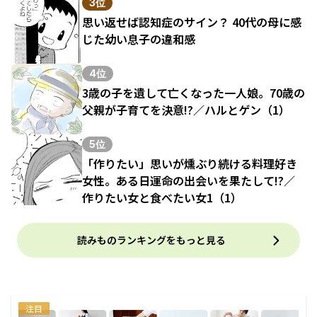
3位
思い返せば認知症のサイン？ 40代の母に感
じた幼い息子の違和感
4位
3歳の子を遺して亡くなった一人娘。70歳の
父親が子育てを決意!?／ハルとゲン（1）
5位
「作りたい」思いが燻ぶり続ける料理好き
女性。ある日運命の出会いを果たして!?／
作りたい女と食べたい女1（1）
読みものランキングをもっと見る
注目