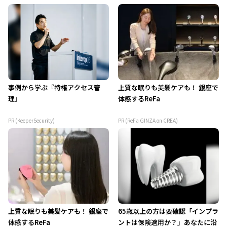
事例から学ぶ『特権アクセス管
上質な眠りも美髪ケアも！ 銀座で
理』
体感するReFa
PR (KeeperSecurity)
PR (ReFa GINZA on CREA)
上質な眠りも美髪ケアも！ 銀座で
65歳以上の方は要確認「インプラ
体感するReFa
ントは保険適用か？」あなたに沿