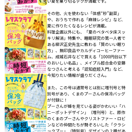
い夏を乗り切るテクが満載です。
その他、火を使わない「体感“秒”副菜」
や、おうちで作れる「麻辣レシピ」など、
夏に作りたくなるレシピが満載。
料理企画以外にも、「夏のベタベタ床スッ
キリ解消」特集や、睡眠研究の第一人者で
ある柳沢正史先生に教わる「質のいい眠り
方」、無印良品やカルディコーヒーファー
ム、成城石井などで買える「1000円台以下
のおいしい名品」、メイプル超合金の安藤
なつさんと考える「認知症超入門」など、
今知りたい情報が盛りだくさん。
また、この号は通常号とは別に増刊号と特
別号があり、くまのプーさんの保冷バッグ
が付録に！
プーさんが蜂を見ている姿がかわいい「ハ
ニーポットデザイン」（増刊号）と、原作
のくまのプーさんやクリストファー・ロビ
ンなどの仲間たちが勢ぞろいした「クラシ
ックプー」（特別号）デザインの２種があ