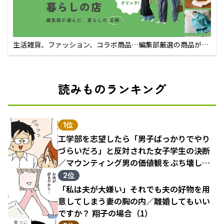
生活雑貨、ファッション、コラボ商品…編集部厳選の商品が買
えるECサイト
読みものランキング
1位
工学部を志望したら「男子ばっかりでやり
づらいだろ」と反対された女子学生の決断
／マウンティング男の価値観をぶち壊した
結果（1）
2位
「私は夫が大嫌い」それでも夫の好物を用
意してしまう妻の胸の内／離婚してもいい
ですか？ 翔子の場合（1）