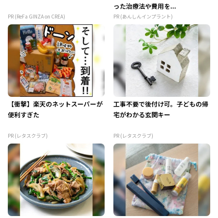
った治療法や費用を...
PR (ReFa GINZA on CREA)
PR (あんしんインプラント)
【衝撃】楽天のネットスーパーが
工事不要で後付け可。子どもの帰
便利すぎた
宅がわかる玄関キー
PR (レタスクラブ)
PR (レタスクラブ)