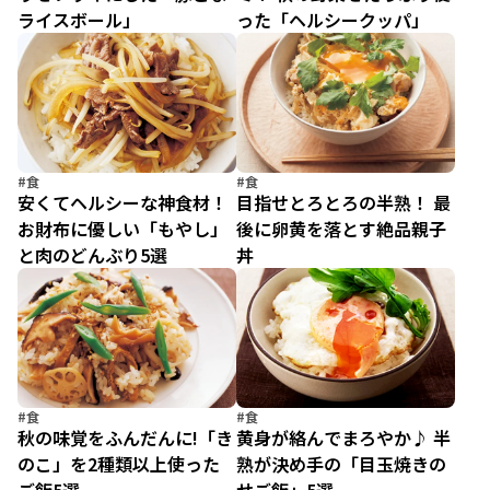
ライスボール」
った「ヘルシークッパ」
#食
#食
安くてヘルシーな神食材！
目指せとろとろの半熟！ 最
お財布に優しい「もやし」
後に卵黄を落とす絶品親子
と肉のどんぶり5選
丼
#食
#食
秋の味覚をふんだんに!「き
黄身が絡んでまろやか♪ 半
のこ」を2種類以上使った
熟が決め手の「目玉焼きの