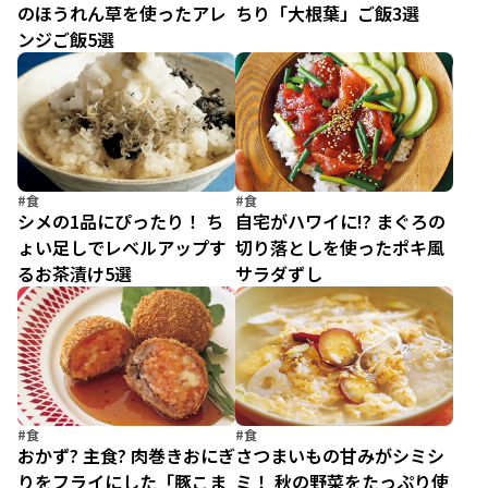
のほうれん草を使ったアレ
ちり「大根葉」ご飯3選
ンジご飯5選
#食
#食
シメの1品にぴったり！ ち
自宅がハワイに!? まぐろの
ょい足しでレベルアップす
切り落としを使ったポキ風
るお茶漬け5選
サラダずし
#食
#食
おかず? 主食? 肉巻きおにぎ
さつまいもの甘みがシミシ
りをフライにした「豚こま
ミ！ 秋の野菜をたっぷり使