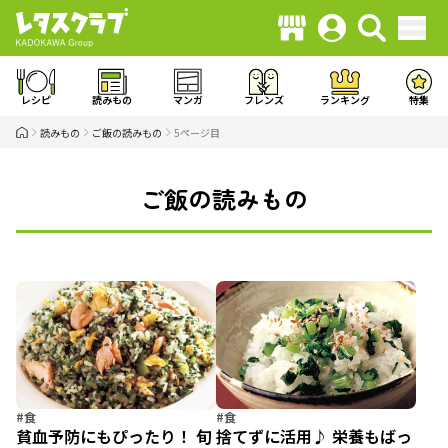
レシピ
読みもの
マンガ
フレンズ
ランキング
特集
読みもの
ご飯の読みもの
5ページ目
ご飯の読みもの
#食
#食
貧血予防にもぴったり！ 旬
捨てずに活用♪ 栄養もばっ