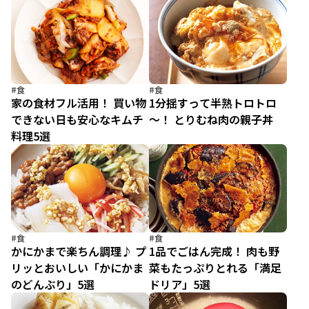
#食
#食
家の食材フル活用！ 買い物
1分揺すって半熟トロトロ
できない日も安心なキムチ
～！ とりむね肉の親子丼
料理5選
#食
#食
かにかまで楽ちん調理♪ プ
1品でごはん完成！ 肉も野
リッとおいしい「かにかま
菜もたっぷりとれる「満足
のどんぶり」5選
ドリア」5選