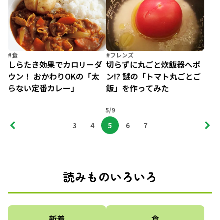
#食
#フレンズ
しらたき効果でカロリーダ
切らずに丸ごと炊飯器へポ
ウン！ おかわりOKの「太
ン!? 謎の「トマト丸ごとご
らない定番カレー」
飯」を作ってみた
5/9
3
4
5
6
7
読みものいろいろ
新着
食