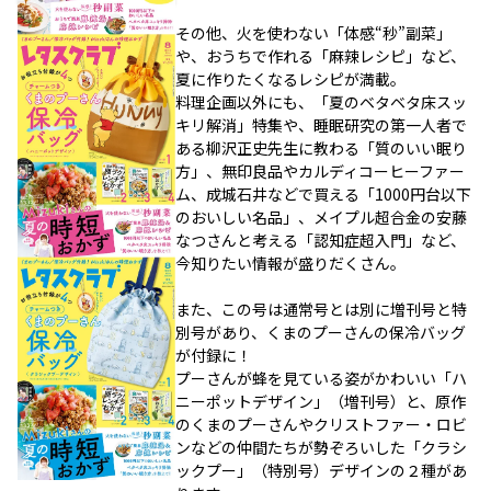
その他、火を使わない「体感“秒”副菜」
や、おうちで作れる「麻辣レシピ」など、
夏に作りたくなるレシピが満載。
料理企画以外にも、「夏のベタベタ床スッ
キリ解消」特集や、睡眠研究の第一人者で
ある柳沢正史先生に教わる「質のいい眠り
方」、無印良品やカルディコーヒーファー
ム、成城石井などで買える「1000円台以下
のおいしい名品」、メイプル超合金の安藤
なつさんと考える「認知症超入門」など、
今知りたい情報が盛りだくさん。
また、この号は通常号とは別に増刊号と特
別号があり、くまのプーさんの保冷バッグ
が付録に！
プーさんが蜂を見ている姿がかわいい「ハ
ニーポットデザイン」（増刊号）と、原作
のくまのプーさんやクリストファー・ロビ
ンなどの仲間たちが勢ぞろいした「クラシ
ックプー」（特別号）デザインの２種があ