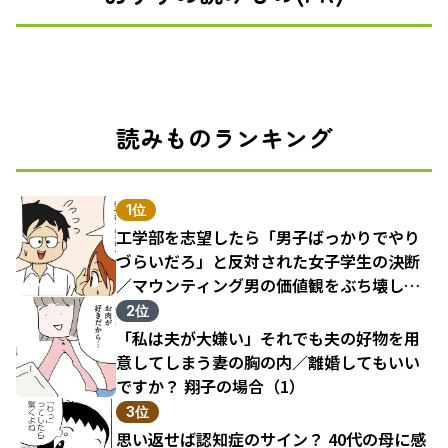
読みものランキング
1位
工学部を志望したら「男子ばっかりでやり
づらいだろ」と反対された女子学生の決断
／マウンティング男の価値観をぶち壊した
結果（1）
2位
「私は夫が大嫌い」それでも夫の好物を用
意してしまう妻の胸の内／離婚してもいい
ですか？ 翔子の場合（1）
3位
思い返せば認知症のサイン？ 40代の母に感