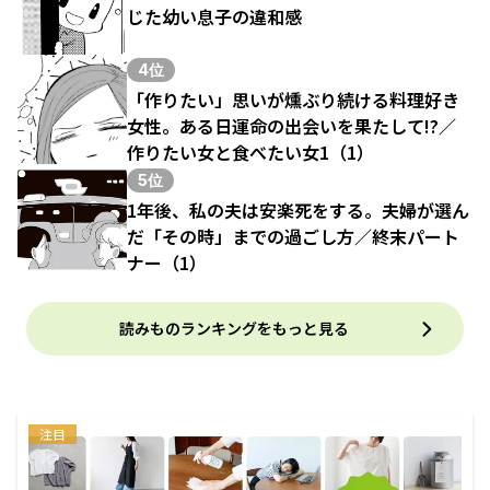
じた幼い息子の違和感
4位
「作りたい」思いが燻ぶり続ける料理好き
女性。ある日運命の出会いを果たして!?／
作りたい女と食べたい女1（1）
5位
1年後、私の夫は安楽死をする。夫婦が選ん
だ「その時」までの過ごし方／終末パート
ナー（1）
読みものランキングをもっと見る
注目