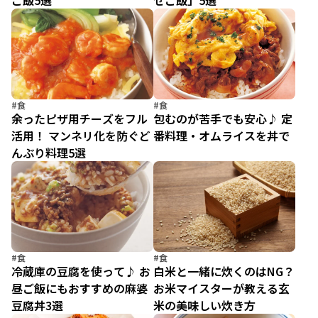
ご飯5選
せご飯」5選
#食
#食
余ったピザ用チーズをフル
包むのが苦手でも安心♪ 定
活用！ マンネリ化を防ぐど
番料理・オムライスを丼で
んぶり料理5選
#食
#食
冷蔵庫の豆腐を使って♪ お
白米と一緒に炊くのはNG？
昼ご飯にもおすすめの麻婆
お米マイスターが教える玄
豆腐丼3選
米の美味しい炊き方