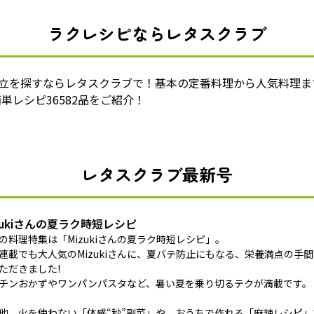
ラクレシピならレタスクラブ
献立を探すならレタスクラブで！基本の定番料理から人気料理ま
単レシピ36582品をご紹介！
レタスクラブ最新号
zukiさんの夏ラク時短レシピ
の料理特集は「Mizukiさんの夏ラク時短レシピ」。
連載でも大人気のMizukiさんに、夏バテ防止にもなる、栄養満点の手
ただきました!
チンおかずやワンパンパスタなど、暑い夏を乗り切るテクが満載です。
他、火を使わない「体感“秒”副菜」や、おうちで作れる「麻辣レシピ