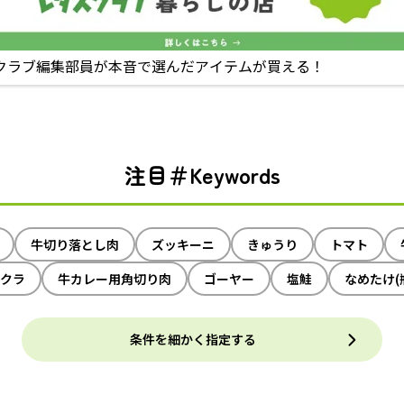
クラブ編集部員が本音で選んだアイテムが買える！
注目＃Keywords
牛切り落とし肉
ズッキーニ
きゅうり
トマト
クラ
牛カレー用角切り肉
ゴーヤー
塩鮭
なめたけ(
条件を細かく指定する