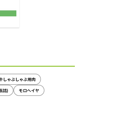
牛しゃぶしゃぶ用肉
瓶詰)
モロヘイヤ