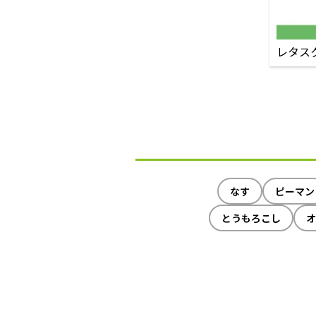
レタス
なす
ピーマン
とうもろこし
オ