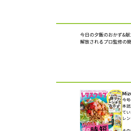
今日の夕飯のおかず&
解放されるプロ監修の簡
Mi
今号
本誌
てい
レン
その