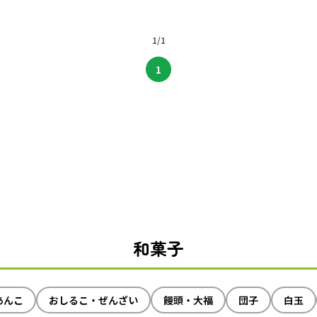
1/1
1
和菓子
あんこ
おしるこ・ぜんざい
饅頭・大福
団子
白玉