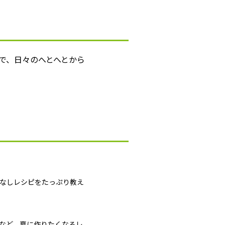
で、日々のへとへとから
間なしレシピをたっぷり教え
」など、夏に作りたくなるレ