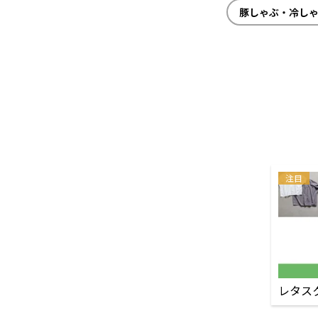
豚しゃぶ・冷し
注目
レタス