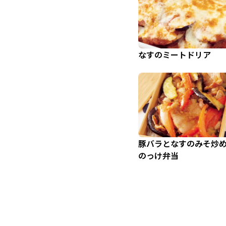
なすのミートドリア
豚バラとなすのみそ炒
のっけ弁当