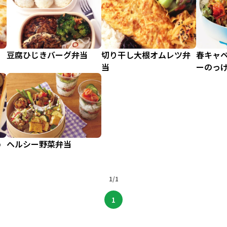
豆腐ひじきバーグ弁当
切り干し大根オムレツ弁
春キャ
当
ーのっ
め
ヘルシー野菜弁当
1/1
1