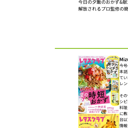
今日の夕飯のおかず&
解放されるプロ監修の簡
Mi
今号
本誌
てい
レン
その
シピ
料理
に教
台以
情報