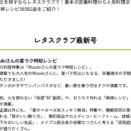
献立を探すならレタスクラブで！基本の定番料理から人気料理ま
単レシピ36582品をご紹介！
レタスクラブ最新号
zukiさんの夏ラク時短レシピ
の料理特集は「Mizukiさんの夏ラク時短レシピ」。
連載でも大人気のMizukiさんに、夏バテ防止にもなる、栄養満点の手
ただきました!
チンおかずやワンパンパスタなど、暑い夏を乗り切るテクが満載です。
他、火を使わない「体感“秒”副菜」や、おうちで作れる「麻辣レシピ
が満載。
企画以外にも、「夏のベタベタ床スッキリ解消」特集や、睡眠研究の第
わる「質のいい眠り方」、無印良品やカルディコーヒーファーム、成城石
下のおいしい名品」、メイプル超合金の安藤なつさんと考える「認知症
が盛りだくさん。