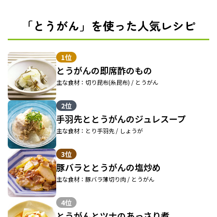
「とうがん」を使った人気レシピ
1位
とうがんの即席酢のもの
主な食材：切り昆布(糸昆布) / とうがん
2位
手羽先ととうがんのジュレスープ
主な食材：とり手羽先 / しょうが
3位
豚バラととうがんの塩炒め
主な食材：豚バラ薄切り肉 / とうがん
4位
とうがんとツナのあっさり煮