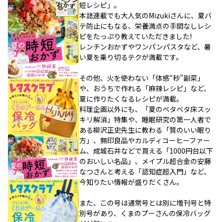
短レシピ」。
本誌連載でも大人気のMizukiさんに、夏バ
テ防止にもなる、栄養満点の手間なしレシ
ピをたっぷり教えていただきました!
レンチンおかずやワンパンパスタなど、暑
い夏を乗り切るテクが満載です。
その他、火を使わない「体感“秒”副菜」
や、おうちで作れる「麻辣レシピ」など、
夏に作りたくなるレシピが満載。
料理企画以外にも、「夏のベタベタ床スッ
キリ解消」特集や、睡眠研究の第一人者で
ある柳沢正史先生に教わる「質のいい眠り
方」、無印良品やカルディコーヒーファー
ム、成城石井などで買える「1000円台以下
のおいしい名品」、メイプル超合金の安藤
なつさんと考える「認知症超入門」など、
今知りたい情報が盛りだくさん。
また、この号は通常号とは別に増刊号と特
別号があり、くまのプーさんの保冷バッグ