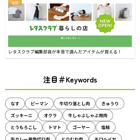
注目
レタスクラブ編集部員が本音で選んだアイテムが買える！
注目＃Keywords
なす
ピーマン
牛切り落とし肉
きゅうり
ズッキーニ
オクラ
牛しゃぶしゃぶ用肉
とうもろこし
トマト
ゴーヤー
塩鮭
牛カレー用角切り肉
とりむね肉
モロヘイヤ